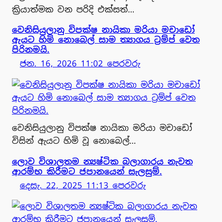
ක්‍රියාත්මක වන පරිදි එක්සත්…
වෙනිසියුලානු විපක්ෂ නායිකා මරියා මචාඩෝ
ඇයට හිමි නො‍බෙල් සාම ත්‍යාගය ට්‍රම්ප් වෙත
පිරිනමයි.
ජන. 16, 2026 11:02 පෙරවරු
වෙනිසියුලානු විපක්ෂ නායිකා මරියා මචාඩෝ
විසින් ඇයට හිමි වූ නො‍බෙල්…
ලොව විශාලතම න්‍යෂ්ටික බලාගාරය නැවත
ආරම්භ කිරීමට ජපානයෙන් සැලසුම්.
දෙසැ. 22, 2025 11:13 පෙරවරු