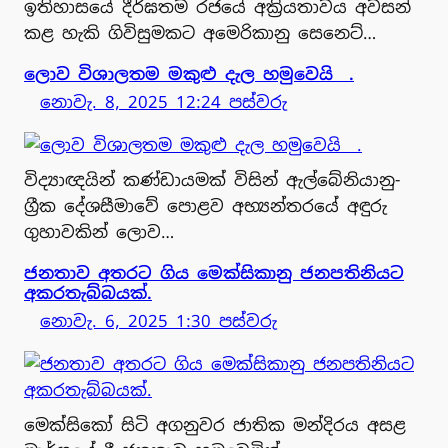
ඉතිහාසයේ දීර්ඝතම රජයේ අක්‍රියතාවය අවසන්
කළ හැකි ගිවිසුමකට අමෙරිකානු සෙනෙට්…
ලොව විශාලතම මකුළු දැල හමුවෙයි .
නොවැ. 8, 2025 12:24 පස්වරු
විද්‍යාඥයින් කණ්ඩායමක් විසින් ඇල්බේනියානු-
ග්‍රීක දේශසීමාවේ පොළව අභ්‍යන්තරයේ අඳුරු
ගුහාවකින් ලොව…
ජනතාව අතරට ගිය මෙක්සිකානු ජනපතිනියට
අකරතැබ්බයක්.
නොවැ. 6, 2025 1:30 පස්වරු
මෙක්සිකෝ සිටි අගනුවර ජාතික මන්දිරය අසළ