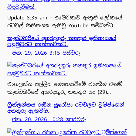
Update 8:35 am – අමෙරිකාව ඇතුළු ලෝකයේ
රටවල් කිහිපයක ඇතිවූ YouTube සම්බන්ධ…
කැන්ටබරියේ අගරදගුරු තනතුර ඉතිහාසයේ
පළමුවරට කාන්තාවකට.
ජන. 29, 2026 3:15 පස්වරු
එංගලන්ත පල්ලිය මෙහෙයවීමේ වගකීම එනම්
කැන්ටබරියේ අගරදගුරු තනතුර අද (29)…
ග්‍රීන්ලන්තය රකින යුරෝපා රටවලට ට්‍රම්ප්ගෙන්
අනතුරු ඇඟවීම්.
ජන. 20, 2026 10:28 පෙරවරු