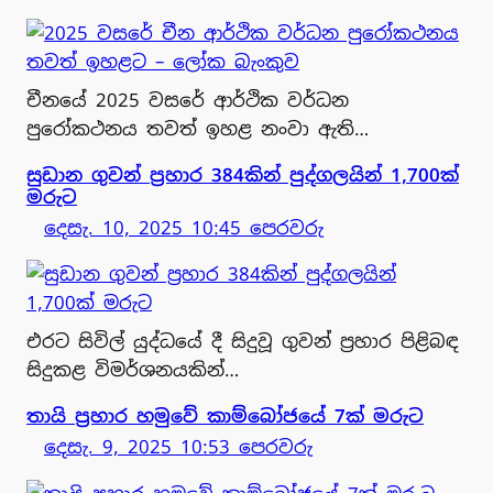
චීනයේ 2025 වසරේ ආර්ථික වර්ධන
පුරෝකථනය තවත් ඉහළ නංවා ඇති…
සුඩාන ගුවන් ප්‍රහාර 384කින් පුද්ගලයින් 1,700ක්
මරුට
දෙසැ. 10, 2025 10:45 පෙරවරු
එරට සිවිල් යුද්ධයේ දී සිදුවූ ගුවන් ප්‍රහාර පිළිබඳ
සිදුකළ විමර්ශනයකින්…
තායි ප්‍රහාර හමුවේ කාම්බෝජයේ 7ක් මරුට
දෙසැ. 9, 2025 10:53 පෙරවරු