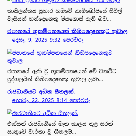
තායිලන්තය ප්‍රහාර හමුවේ කාම්බෝජයේ සිවිල්
වැසියන් හත්දෙනෙකු මියගොස් ඇති බව…
ජපානයේ භූකම්පනයෙන් කිහිපදෙනෙකුට තුවාල
දෙසැ. 9, 2025 9:32 පෙරවරු
ජපානයේ ඇති වූ භූකම්පනයෙන් මේ වනවිට
පුද්ගලයින් කිහිපදෙනෙකු තුවාල ලබා…
රාජධානියට අධික සීතලක්.
නොවැ. 22, 2025 8:14 පෙරවරු
එක්සත් රාජධානියේ මෑත කාලය තුළ සරත්
ඍතුවේ වාර්තා වූ ශීතලම…