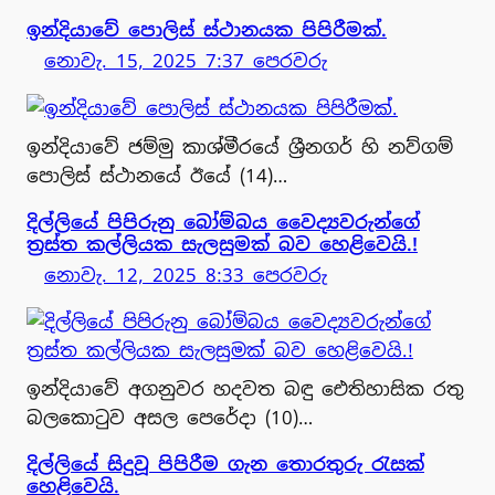
ඉන්දියාවේ පොලිස් ස්ථානයක පිපිරීමක්.
නොවැ. 15, 2025 7:37 පෙරවරු
ඉන්දියාවේ ජම්මු කාශ්මීරයේ ශ්‍රීනගර් හි නව්ගම්
පොලිස් ස්ථානයේ ඊයේ (14)…
දිල්ලියේ පිපිරුනු බෝම්බය වෛද්‍යවරුන්ගේ
ත්‍රස්ත කල්ලියක සැලසුමක් බව හෙළිවෙයි.!
නොවැ. 12, 2025 8:33 පෙරවරු
ඉන්දියාවේ අගනුවර හදවත බඳු ඓතිහාසික රතු
බලකොටුව අසල පෙරේදා (10)…
දිල්ලියේ සිදුවූ පිපිරීම ගැන තොරතුරු රැසක්
හෙළිවෙයි.