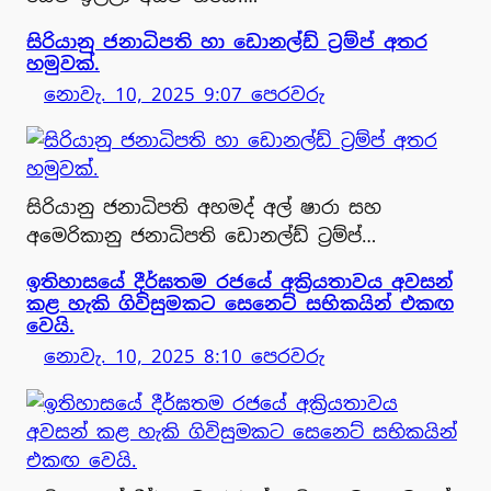
සිරියානු ජනාධිපති හා ඩොනල්ඩ් ට්‍රම්ප් අතර
හමුවක්.
නොවැ. 10, 2025 9:07 පෙරවරු
සිරියානු ජනාධිපති අහමද් අල් ෂාරා සහ
අමෙරිකානු ජනාධිපති ඩොනල්ඩ් ට්‍රම්ප්…
ඉතිහාසයේ දීර්ඝතම රජයේ අක්‍රියතාවය අවසන්
කළ හැකි ගිවිසුමකට සෙනෙට් සභිකයින් එකඟ
වෙයි.
නොවැ. 10, 2025 8:10 පෙරවරු