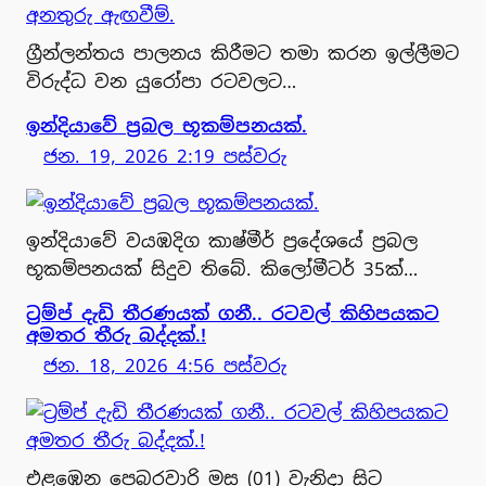
ග්‍රීන්ලන්තය පාලනය කිරීමට තමා කරන ඉල්ලීමට
විරුද්ධ වන යුරෝපා රටවලට…
ඉන්දියාවේ ප්‍රබල භූකම්පනයක්.
ජන. 19, 2026 2:19 පස්වරු
ඉන්දියාවේ වයඹදිග කාෂ්මීර් ප්‍රදේශයේ ප්‍රබල
භූකම්පනයක් සිදුව තිබේ. කිලෝමීටර් 35ක්…
ට්‍රම්ප් දැඩි⁣ තීරණයක් ගනී.. රටවල් කිහිපයකට
අමතර තීරු බද්දක්.!
ජන. 18, 2026 4:56 පස්වරු
එළඹෙන පෙබරවාරි මස (01) වැනිදා සිට