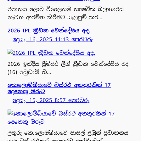
ජපානය ලොව විශාලතම න්‍යෂ්ටික බලාගාරය
නැවත ආරම්භ කිරීමට සැලසුම් කර…
2026 IPL ක්‍රීඩක වෙන්දේසිය අද.
දෙසැ. 16, 2025 11:13 පෙරවරු
2026 ඉන්දීය ප්‍රීමියර් ලීග් ක්‍රීඩක වෙන්දේසිය අද
(16) අබුඩාබි හි…
කොලොම්බියාවේ බස්රථ අනතුරකින් 17
දෙනෙකු මරුට
දෙසැ. 15, 2025 8:57 පෙරවරු
උතුරු කොලොම්බියාවේ පාසල් ළමුන් ප්‍රවාහනය
කළ බස් රථයක් අනතුරට ලක්වීමෙන්…