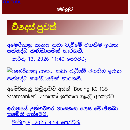
YouTube
මෙනුව
විදෙස් පුවත්
අමෙරිකානු යානය කඩා වැටීමේ වගකීම ඉරාක
සන්නද්ධ කණ්ඩායමක් භාරගනී.
මාර්තු 13, 2026 11:40 පෙරවරු
අමෙරිකානු හමුදාවට අයත් ‘Boeing KC-135
Stratotanker’ යානයක් ඉරාකය තුළදී අනතුරට…
ඉරානයේ උත්තරීතර නායකයා ලෙස මොජ්තබා
කමේනි පත්වෙයි.
මාර්තු 9, 2026 9:54 පෙරවරු