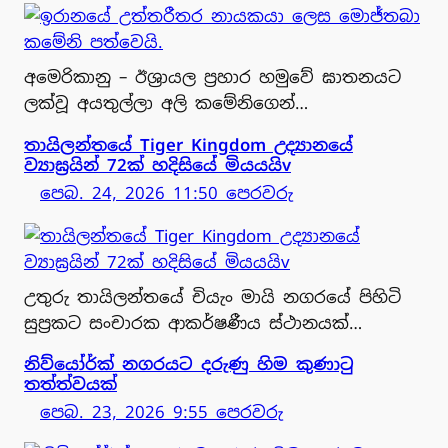
අමෙරිකානු – ඊශ්‍රායල ප්‍රහාර හමුවේ ඝාතනයට
ලක්වූ අයතුල්ලා අලි කමේනිගෙන්…
තායිලන්තයේ Tiger Kingdom උද්‍යානයේ
ව්‍යාඝ්‍රයින් 72ක් හදිසියේ මියයයිv
පෙබ. 24, 2026 11:50 පෙරවරු
උතුරු තායිලන්තයේ චියැං මායි නගරයේ පිහිටි
සුප්‍රකට සංචාරක ආකර්ෂණීය ස්ථානයක්…
නිව්යෝර්ක් නගරයට දරුණු හිම කුණාටු
තත්ත්වයක්
පෙබ. 23, 2026 9:55 පෙරවරු