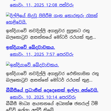
නොවැ. 11, 2025 12:08 පස්වරු
ඉන්දියාවේ නවදිල්ලි අගනුවර සුප්‍රකට රතු
බලකොටුව ආසන්නයේ මෝටර් රථයක් තුළ…
‍ඉන්දියාවේ ඛේදවාචකය.
නොවැ. 11, 2025 7:57 පෙරවරු
‍ඉන්දියාවේ නවදිල්ලි අගනුවර ඵෙතිහාසික රතු
බලකොටුව ආසන්නේ මෝටර් රථයක් තුළ…
බීබීසීයේ ප්‍රධානීන් දෙදෙනෙක් ඉල්ලා අස්වෙයි.
නොවැ. 10, 2025 10:14 පෙරවරු
බීබීසී මාධ්‍ය ආයතනයේ අධ්‍යක්ෂ ජනරාල් ටිම්
ඩේවි ඉල්ලා අස්වී තිබේ.…