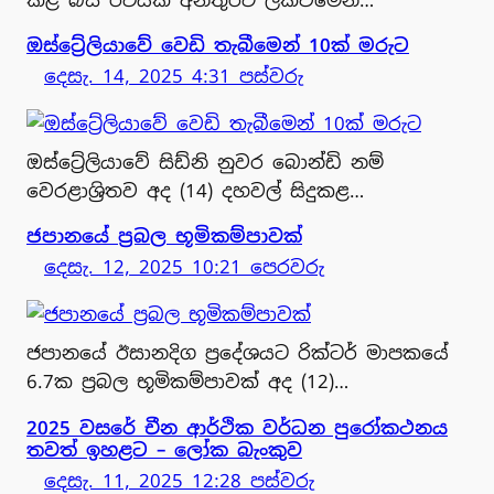
ඔස්ට්‍රේලියාවේ වෙඩි තැබීමෙන් 10ක් මරුට
දෙසැ. 14, 2025 4:31 පස්වරු
ඔස්ට්‍රේලියාවේ සිඩ්නි නුවර බොන්ඩි නම්
වෙරළාශ්‍රිතව අද (14) දහවල් සිදුකළ…
ජපානයේ ප්‍රබල භූමිකම්පාවක්
දෙසැ. 12, 2025 10:21 පෙරවරු
ජපානයේ ඊසානදිග ප්‍රදේශයට රික්ටර් මාපකයේ
6.7ක ප්‍රබල භූමිකම්පාවක් අද (12)…
2025 වසරේ චීන ආර්ථික වර්ධන පුරෝකථනය
තවත් ඉහළට – ලෝක බැංකුව
දෙසැ. 11, 2025 12:28 පස්වරු