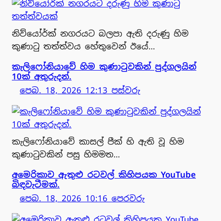
නිව්යෝර්ක් නගරයට බලපා ඇති දරුණු හිම
කුණාටු තත්ත්වය හේතුවෙන් ඊයේ…
කැලිෆෝනියාවේ හිම කුණාටුවකින් පුද්ගලයින්
10ක් අතුරුදන්.
පෙබ. 18, 2026 12:13 පස්වරු
කැලිෆෝනියාවේ කාසල් පීක් හි ඇති වූ හිම
කුණාටුවකින් පසු හිමමත…
අමෙරිකාව ඇතුළු රටවල් කිහිපයක YouTube
බිඳවැටීමක්.
පෙබ. 18, 2026 10:16 පෙරවරු