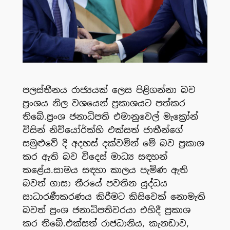
පලස්තීනය රාජ්‍යයක් ලෙස පිළිගන්නා බව
ප්‍රංශය නිල වශයෙන් ප්‍රකාශයට පත්කර
තිබේ.ප්‍රංශ ජනාධිපති එමානුවෙල් මැක්‍රෝන්
විසින් නිව්යෝර්ක්හි එක්සත් ජාතීන්ගේ
සමුළුවේ දි අදහස් දක්වමින් මේ බව ප්‍රකාශ
කර ඇති බව විදෙස් මාධ්‍ය සඳහන්
කළේය.සාමය සඳහා කාලය පැමිණ ඇති
බවත් ගාසා තීරයේ පවතින යුද්ධය
සාධාරණීකරණය කිරීමට කිසිවෙක් නොමැති
බවත් ප්‍රංශ ජනාධිපතිවරයා එහිදී ප්‍රකාශ
කර තිබේ.එක්සත් රාජධානිය, කැනඩාව,