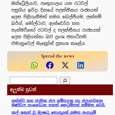
ඔස්ට්‍රේලියාව, පෘතුගාලය යන රටවල්
පසුගිය ඉරිදා දිනයේ පලස්තීනය රාජ්‍යයක්
ලෙස පිළිගැනීමත් සමග බෙල්ජියම, ලක්සම්
බර්ග්, මෝල්ටාව, ඇන්ඩෝරා සහ
සැන්මරීනෝ රටවල් ද පලස්තීනය රාජ්‍යයක්
ලෙස පිළිගන්නා බව ප්‍රංශ ජනාධිපති
එමානුවෙල් මැක්‍රෝන් ප්‍රකාශ කළේය.
Spread the news
සෙවීම
අලුත්ම පුවත්
සත්ත්ව සහ ජාතික ජල සම්පාදන හා ජලාපවහන
මණ්ඩල සංශෝධන පනත් කෙටුම්පත් සම්මත වෙයි.
කල් ඉකුත් වූ ඖෂධ තොගයක් සමඟ සැපයුම්