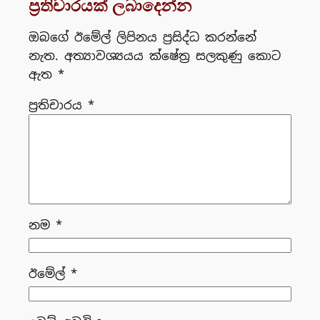
ප්‍රතිචාරයක් ලබාදෙන්න
ඔබගේ ඊමේල් ලිපිනය ප්‍රසිද්ධ කරන්නේ
නැත.
අත්‍යාවශ්‍යයය ක්ෂේත්‍ර සලකුණු කොට
ඇත
*
ප්‍රතිචාරය
*
නම
*
ඊමේල්
*