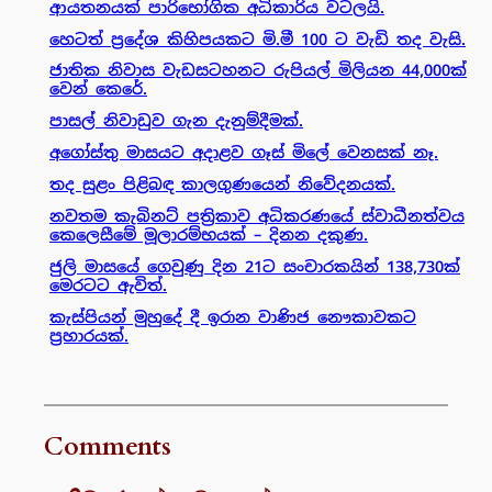
ආයතනයක් පාරිභෝගික අධිකාරිය වටලයි.
හෙටත් ප්‍රදේශ කිහිපයකට මි.මී 100 ට වැඩි තද වැසි.
ජාතික නිවාස වැඩසටහනට රුපියල් මිලියන 44,000ක්
වෙන් කෙරේ.
පාසල් නිවාඩුව ගැන දැනුම්දීමක්.
අගෝස්තු මාසයට අදාළව ගෑස් මිලේ වෙනසක් නෑ.
තද සුළං පිළිබඳ කාලගුණයෙන් නිවේදනයක්.
නවතම කැබිනට් පත්‍රිකාව අධිකරණයේ ස්වාධීනත්වය
කෙලෙසීමේ මූලාරම්භයක් – දිනන දකුණ.
ජුලි මාසයේ ගෙවුණු දින 21ට සංචාරකයින් 138,730ක්
මෙරටට ඇවිත්.
කැස්පියන් මුහුදේ දී ඉරාන වාණිජ නෞකාවකට
ප්‍රහාරයක්.
Comments