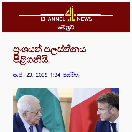
Skip
to
content
මෙනුව
ප්‍රංශයත් පලස්තීනය
පිළිගනියි.
සැප්. 23, 2025 1:34 පස්වරු