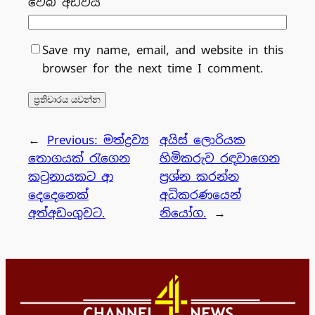
වෙබ් අඩවිය
Save my name, email, and website in this
browser for the next time I comment.
←
Previous:
මත්ද්‍රව්‍ය
අයිස් ලොරියක
තොගයක් රැගෙන
හිමිකරුව රඳවාගෙන
කටුනායකට ආ
ප්‍රශ්න කරන්න
දෙදෙනෙක්
අධිකරණයෙන්
අත්අඩංගුවට.
නියෝග.
→