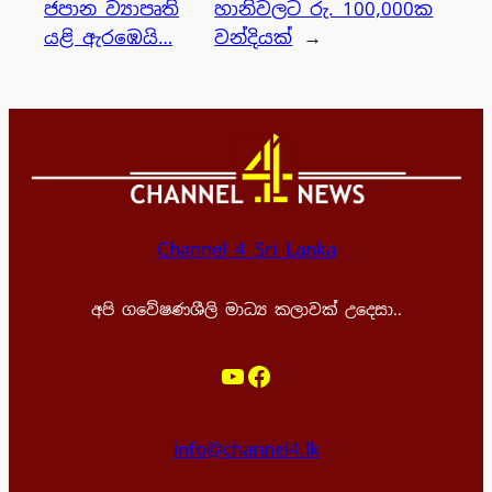
ජපාන ව්‍යාපෘති
හානිවලට රු. 100,000ක
යළි ඇරඹෙයි…
වන්දියක්
→
Channel 4 Sri Lanka
අපි ගවේෂණශීලි මාධ්‍ය කලාවක් උදෙසා..
YouTube
Facebook
info@channel4.lk