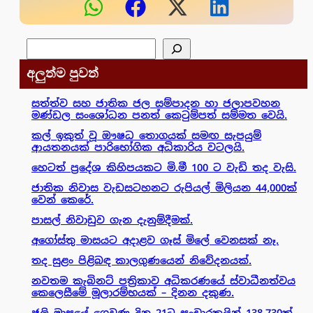
සෙවීම
අලුත්ම පුවත්
සත්ත්ව සහ ජාතික ජල සම්පාදන හා ජලාපවහන
මණ්ඩල සංශෝධන පනත් කෙටුම්පත් සම්මත වෙයි.
කල් ඉකුත් වූ ඖෂධ තොගයක් සමඟ සැපයුම්
ආයතනයක් පාරිභෝගික අධිකාරිය වටලයි.
හෙටත් ප්‍රදේශ කිහිපයකට මි.මී 100 ට වැඩි තද වැසි.
ජාතික නිවාස වැඩසටහනට රුපියල් මිලියන 44,000ක්
වෙන් කෙරේ.
පාසල් නිවාඩුව ගැන දැනුම්දීමක්.
අගෝස්තු මාසයට අදාළව ගෑස් මිලේ වෙනසක් නෑ.
තද සුළං පිළිබඳ කාලගුණයෙන් නිවේදනයක්.
නවතම කැබිනට් පත්‍රිකාව අධිකරණයේ ස්වාධීනත්වය
කෙලෙසීමේ මූලාරම්භයක් – දිනන දකුණ.
ජුලි මාසයේ ගෙවුණු දින 21ට සංචාරකයින් 138,730ක්