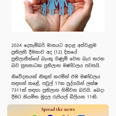
2024 දෙසැම්බර් මාසයට අදාළ අස්වැසුම
ප්‍රතිලභී දීමනාව අද (12) දිනයේ
ප්‍රතිලාභීන්ගේ බැංකු ගිණුම් වෙත බැර කරන
බව සුභසාධක ප්‍රතිලාභ මණ්ඩලය පවසයි.
නිවේදනයක් නිකුත් කරමින් එම මණ්ඩලය
සඳහන් කළේ, පවුල් 17ක පුද්ගයින් ලක්ෂ
7311ක් සඳහා ප්‍රතිලාභ හිමිවන බවයි. බෙදා
දීමට නියමිත මුදල රුපියල් බිලියන 11කි.
Spread the news