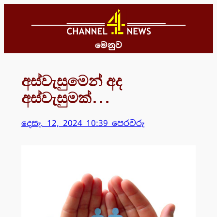
Skip
to
content
මෙනුව
අස්වැසුමෙන් අද
අස්වැසුමක්…
දෙසැ. 12, 2024 10:39 පෙරවරු