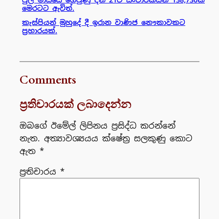
මෙරටට ඇවිත්.
කැස්පියන් මුහුදේ දී ඉරාන වාණිජ නෞකාවකට
ප්‍රහාරයක්.
Comments
ප්‍රතිචාරයක් ලබාදෙන්න
ඔබගේ ඊමේල් ලිපිනය ප්‍රසිද්ධ කරන්නේ
නැත.
අත්‍යාවශ්‍යයය ක්ෂේත්‍ර සලකුණු කොට
ඇත
*
ප්‍රතිචාරය
*