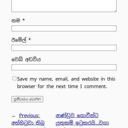
නම
*
ඊමේල්
*
වෙබ් අඩවිය
Save my name, email, and website in this
browser for the next time I comment.
←
Previous:
ආණ්ඩුව ගොවීන්ට
අත්හිටුවා තිබූ
යුතුකම් ඉටුකරයි…වගා