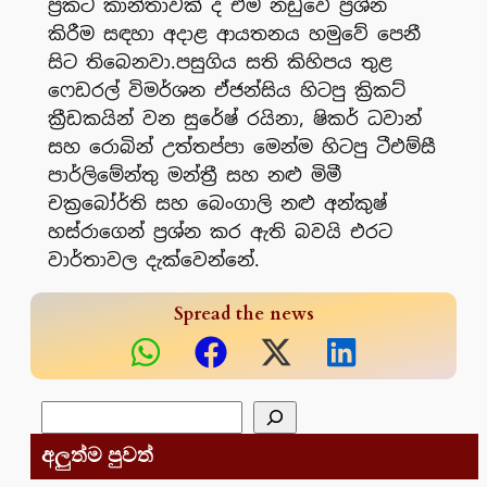
ප්‍රකට කාන්තාවක් ද එම නඩුවේ ප්‍රශ්න
කිරීම සඳහා අදාළ ආයතනය හමුවේ පෙනී
සිට තිබෙනවා.පසුගිය සති කිහිපය තුළ
ෆෙඩරල් විමර්ශන ඒජන්සිය හිටපු ක්‍රිකට්
ක්‍රීඩකයින් වන සුරේෂ් රයිනා, ෂිකර් ධවාන්
සහ රොබින් උත්තප්පා මෙන්ම හිටපු ටීඑම්සී
පාර්ලිමේන්තු මන්ත්‍රී සහ නළු මිමී
චක්‍රබෝර්ති සහ බෙංගාලි නළු අන්කුෂ්
හස්රාගෙන් ප්‍රශ්න කර ඇති බවයි එරට
වාර්තාවල දැක්වෙන්නේ.
Spread the news
සෙවීම
අලුත්ම පුවත්