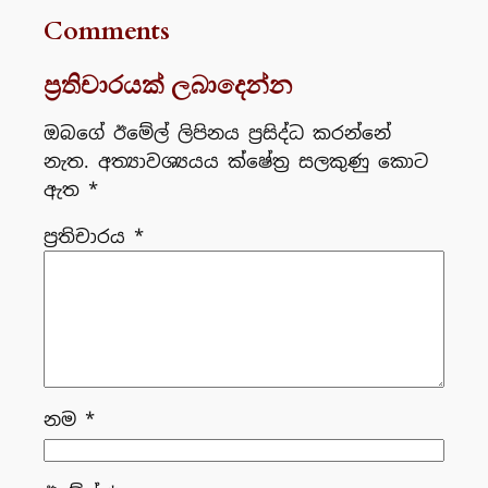
Comments
ප්‍රතිචාරයක් ලබාදෙන්න
ඔබගේ ඊමේල් ලිපිනය ප්‍රසිද්ධ කරන්නේ
නැත.
අත්‍යාවශ්‍යයය ක්ෂේත්‍ර සලකුණු කොට
ඇත
*
ප්‍රතිචාරය
*
නම
*