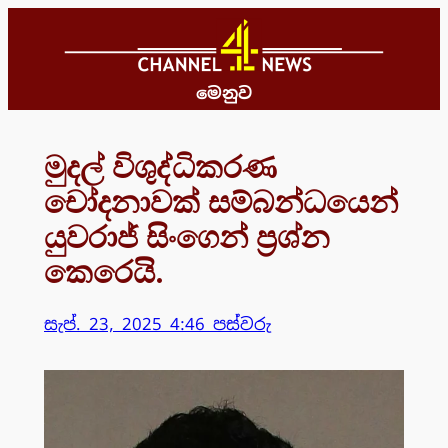
Skip
to
content
මෙනුව
මුදල් විශුද්ධිකරණ
චෝදනාවක් සම්බන්ධයෙන්
යුවරාජ් සිංගෙන් ප්‍රශ්න
කෙරෙයි.
සැප්. 23, 2025 4:46 පස්වරු