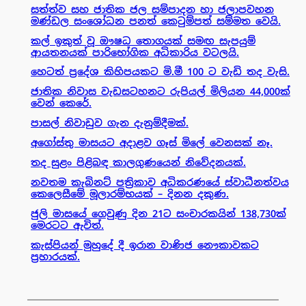
සත්ත්ව සහ ජාතික ජල සම්පාදන හා ජලාපවහන
මණ්ඩල සංශෝධන පනත් කෙටුම්පත් සම්මත වෙයි.
කල් ඉකුත් වූ ඖෂධ තොගයක් සමඟ සැපයුම්
ආයතනයක් පාරිභෝගික අධිකාරිය වටලයි.
හෙටත් ප්‍රදේශ කිහිපයකට මි.මී 100 ට වැඩි තද වැසි.
ජාතික නිවාස වැඩසටහනට රුපියල් මිලියන 44,000ක්
වෙන් කෙරේ.
පාසල් නිවාඩුව ගැන දැනුම්දීමක්.
අගෝස්තු මාසයට අදාළව ගෑස් මිලේ වෙනසක් නෑ.
තද සුළං පිළිබඳ කාලගුණයෙන් නිවේදනයක්.
නවතම කැබිනට් පත්‍රිකාව අධිකරණයේ ස්වාධීනත්වය
කෙලෙසීමේ මූලාරම්භයක් – දිනන දකුණ.
ජුලි මාසයේ ගෙවුණු දින 21ට සංචාරකයින් 138,730ක්
මෙරටට ඇවිත්.
කැස්පියන් මුහුදේ දී ඉරාන වාණිජ නෞකාවකට
ප්‍රහාරයක්.