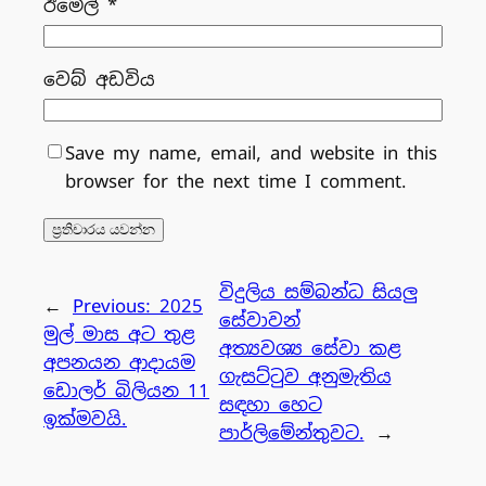
ඊමේල්
*
වෙබ් අඩවිය
Save my name, email, and website in this
browser for the next time I comment.
විදුලිය සම්බන්ධ සියලු
←
Previous:
2025
සේවාවන්
මුල් මාස අට තුළ
අත්‍යවශ්‍ය සේවා කළ
අපනයන ආදායම
ගැසට්ටුව අනුමැතිය
ඩොලර් බිලියන 11
සඳහා හෙට
ඉක්මවයි.
පාර්ලිමේන්තුවට.
→