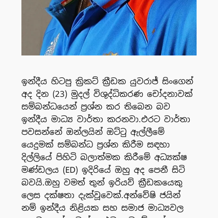
ඉන්දීය හිටපු ක්‍රිකට් ක්‍රීඩක යුවරාජ් සිංගෙන්
අද දින (23) මුදල් විශුද්ධිකරණ චෝදනාවක්
සම්බන්ධයෙන් ප්‍රශ්න කර තිබෙන බව
ඉන්දීය මාධ්‍ය වාර්තා කරනවා.එරට වාර්තා
පවසන්නේ ඔන්ලයින් ඔට්ටු ඇල්ලීමේ
යෙදුමක් සම්බන්ධ ප්‍රශ්න කිරීම සඳහා
දිල්ලියේ පිහිටි බලාත්මක කිරීමේ අධ්‍යක්ෂ
මණ්ඩලය (ED) ඉදිරියේ ඔහු අද පෙනී සිටි
බවයි.ඔහු වමත් තුන් ඉරියව් ක්‍රීඩකයෙකු
ලෙස දක්ෂතා දැක්වූවෙක්.අන්වේෂි ජයින්
නම් ඉන්දීය නිළියක සහ සමාජ මාධ්‍යවල