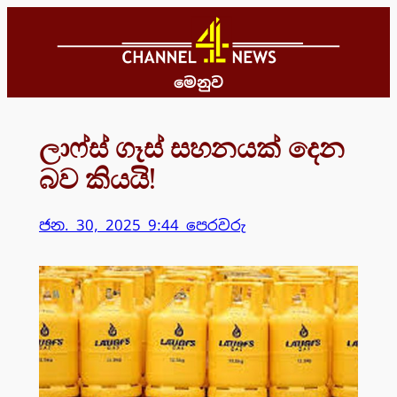
Skip
to
content
මෙනුව
ලාෆ්ස් ගෑස් සහනයක් දෙන
බව කියයි!
ජන. 30, 2025 9:44 පෙරවරු