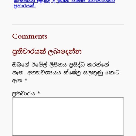
කැස්පියන් මුහුදේ දී ඉරාන වාණිජ නෞකාවකට
ප්‍රහාරයක්.
Comments
ප්‍රතිචාරයක් ලබාදෙන්න
ඔබගේ ඊමේල් ලිපිනය ප්‍රසිද්ධ කරන්නේ
නැත.
අත්‍යාවශ්‍යයය ක්ෂේත්‍ර සලකුණු කොට
ඇත
*
ප්‍රතිචාරය
*