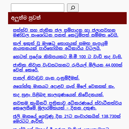
සෙවීම
අලුත්ම පුවත්
සත්ත්ව සහ ජාතික ජල සම්පාදන හා ජලාපවහන
මණ්ඩල සංශෝධන පනත් කෙටුම්පත් සම්මත වෙයි.
කල් ඉකුත් වූ ඖෂධ තොගයක් සමඟ සැපයුම්
ආයතනයක් පාරිභෝගික අධිකාරිය වටලයි.
හෙටත් ප්‍රදේශ කිහිපයකට මි.මී 100 ට වැඩි තද වැසි.
ජාතික නිවාස වැඩසටහනට රුපියල් මිලියන 44,000ක්
වෙන් කෙරේ.
පාසල් නිවාඩුව ගැන දැනුම්දීමක්.
අගෝස්තු මාසයට අදාළව ගෑස් මිලේ වෙනසක් නෑ.
තද සුළං පිළිබඳ කාලගුණයෙන් නිවේදනයක්.
නවතම කැබිනට් පත්‍රිකාව අධිකරණයේ ස්වාධීනත්වය
කෙලෙසීමේ මූලාරම්භයක් – දිනන දකුණ.
ජුලි මාසයේ ගෙවුණු දින 21ට සංචාරකයින් 138,730ක්
මෙරටට ඇවිත්.