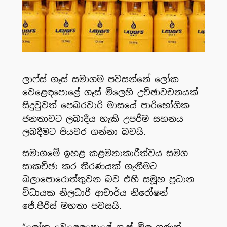
ලාෆ්ස් ගෑස් සමාගම පවසන්නේ ලෝක
වෙළෙඳපොළේ ගෑස් මිලෙහි උච්ඡාවචනයක්
සිදුවුවත් පෙබරවාරි මාසයේ පාරිභෝගික
ජනතාවට ලබාදීය හැකි උපරිම සහනය
ලබදීමට පියවර ගන්නා බවයි.
සමාගමේ ඉහළ කළමනාකාරීත්වය සමග
සාකච්ඡා කර තීරණයක් ගැනීමට
බලාපොරොත්තුවන බව එහි සමූහ ප්‍රධාන
විධායක නිලධාරී ආචාර්ය නිරෝෂන්
ජේ.පීරිස් මහතා පවසයි.