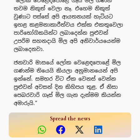
“ලෝක වෙළෙඳපොළේ ගෑස් මිල ගණන්
තවම නිකුත් වෙලා නෑ. එහෙම නිකුත්
වුණාට පස්සේ අපි ආයතනයක් හැටියට
ඉහළ කළමනාකාරීත්වය එක්ක එකතුවෙලා
පාරිභෝගිකයින්ට ලබාදෙන්න පුළුවන්
උපරිම සහනදායි මිල අපි අනිවාර්යයෙන්ම
ලබාදෙනවා.
ජනවාරි මාසයේ ලෝක වෙළෙඳපොළේ මිල
ගණන්ම තියෙයි කියලා අනුමානයෙන් අපි
ඉන්නේ. සමහර විට ඒක වෙනස් වෙන්න
පුළුවන් අවසන් දින කිහිපය තුළ. ඒ නිසා
පෙබරවාරි ගෑස් මිල ගැන දැන්මම කියන්න
අමාරුයි.”
Spread the news