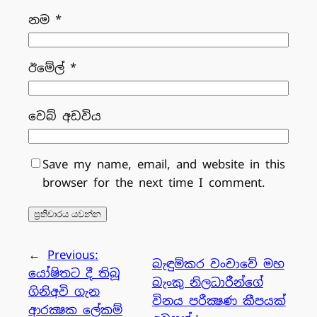
නම
*
ඊමේල්
*
වෙබ් අඩවිය
Save my name, email, and website in this
browser for the next time I comment.
←
Previous:
බැඳුම්කර වංචාවේ මහ
යෝෂිතට දී තිබූ
බැංකු නිලධාරීන්ගේ
ගිනිඅවි ගැන
විනය පරීක්‍ෂණ කීපයක්
ආරක්‍ෂක ලේකම්