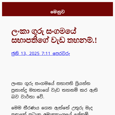
Skip
to
මෙනුව
content
ලංකා ගුරු සංගමයේ
සභාපතිගේ වැඩ තහනම්.!
ජුනි 13, 2025 7:11 පෙරවරු
ලංකා ගුරු සංගමයේ සභාපති ප්‍රියන්ත
ප්‍රනාන්දු මහතාගේ වැඩ තහනම් කර ඇති
බව වාර්තා වේ.
මෙම තීරණය ගෙන ඇත්තේ උතුරු මැද
පළාතේ ප්‍රධාන අමාත්‍යාංශයේ ලේකම්