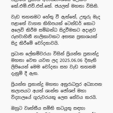
කේ.එම්.එච්.එස්.කේ. ජයලත් මහතා විසිනි.
වැඩ තහනමට හේතු වී ඇත්තේ, උතුරු මැද
පළාතේ වාහන කිහිපයක් ටෙන්ඩර් කොට
අලෙවි කිරීම සම්බන්ධ සිදුවීමකට අදාළව
රූපවාහිනී නාලිකාවකට අසත්‍ය ප්‍රකාශයක්
සිදු කිරීමේ චෝදනාවයි.
ප්‍රධාන ලේකම්වරයා විසින් ප්‍රියන්ත ප්‍රනාන්දු
මහතා වෙත යවන ලද 2025.06.06 දිනැති
ලිපියෙන් මෙම චෝදනා සහ වැඩ තහනම
දැනුම් දී ඇත.
ප්‍රියන්ත ප්‍රනාන්දු මහතා අනුරාධපුර අධ්‍යාපන
කලාපයට අයත් ශාන්ත ජෝශප් මහා
විද්‍යාලයේ ගුරුවරයකු ලෙස සේවය කරයි.
ඔහුට වෘත්තීය සමිති කටයුතු සඳහා