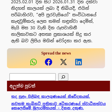
2025.02.01 දින සිට 2026.01.31 දින දක්වා
නිදහස් කාලයක් ලබා දී තිබියදී, එයින්
පරිබාහිරව, “අපි පුරවැසියෝ” සංවිධානයේ
කැඳවුම්කරු ලෙස තමන් හඳුන්වා දෙමින්,
මැයි මස 30 වැනි දින රූපවාහිනී
නාලිකාවකට අසත්‍ය ප්‍රකාශයක් සිදු කර
ඇති බව ලිපිය මගින් චෝදනා කර ඇත.
Spread the news
සෙවීම
අලුත්ම පුවත්
තද සුළං පිළිබඳ කාලගුණයෙන් නිවේදනයක්.
නවතම කැබිනට් පත්‍රිකාව අධිකරණයේ ස්වාධීනත්වය
කෙලෙසීමේ මූලාරම්භයක් – දිනන දකුණ.