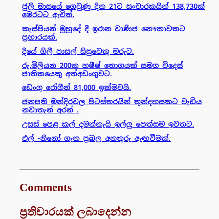
ජුලි මාසයේ ගෙවුණු දින 21ට සංචාරකයින් 138,730ක්
මෙරටට ඇවිත්.
කැස්පියන් මුහුදේ දී ඉරාන වාණිජ නෞකාවකට
ප්‍රහාරයක්.
දියේ ගිලී පාසල් සිසුවෙකු මරුට.
රු.මිලියන 200ක හෂීෂ් තොගයක් සමග විදෙස්
ජාතිකයෙකු අත්අඩංගුවට.
ඩෙංගු රෝගීන් 81,000 ඉක්මවයි.
ජනපති මන්දිරවල පිටස්තරයින් තුන්දහසකට වැඩිය
නවාතැන් අරන් .
උසස් පෙළ කල් දමන්නැයි ඉල්ලු පෙත්සම ඉවතට.
එල් -නිනෝ ගැන ප්‍රබල අනතුරු ඇඟවීමක්.
Comments
ප්‍රතිචාරයක් ලබාදෙන්න