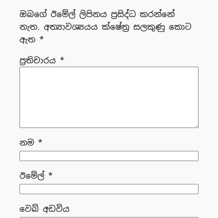
ඔබගේ ඊමේල් ලිපිනය ප්‍රසිද්ධ කරන්නේ
නැත.
අත්‍යාවශ්‍යයය ක්ෂේත්‍ර සලකුණු කොට
ඇත
*
ප්‍රතිචාරය
*
නම
*
ඊමේල්
*
වෙබ් අඩවිය