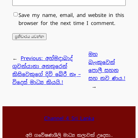
Save my name, email, and website in this
browser for the next time I comment.
මහ
←
Previous:
අහ්මදාබාද්
බැංකුවෙන්
ගුවන්යානා අනතුරෙන්
පොලී සහන
කිසිවෙකුගේ දිවි බේරී නෑ –
සහ නව ණය.!
විදෙස් මාධ්‍ය කියයි.!
→
Channel 4 Sri Lanka
අපි ගවේෂණශීලි මාධ්‍ය කලාවක් උදෙසා..