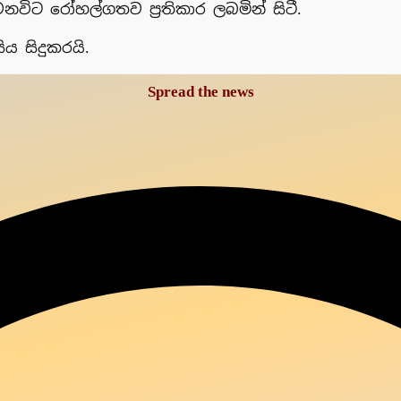
වනවිට රෝහල්ගතව ප්‍රතිකාර ලබමින් සිටී.
ිය සිදුකරයි.
Spread the news