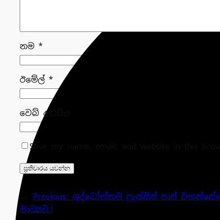
නම
*
ඊමේල්
*
වෙබ් අඩවිය
Save my name, email, and website in this bro
←
Previous:
ශුද්ධෝත්තම ෆ්‍රැන්සිස් පාප් වහන
මාධ්‍යට.!