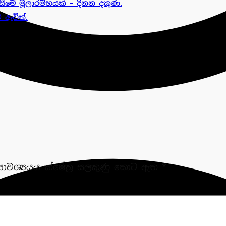
ීමේ මූලාරම්භයක් – දිනන දකුණ.
 ඇවිත්.
‍යාවශ්‍යයය ක්ෂේත්‍ර සලකුණු කොට ඇත
*