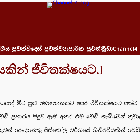
්ශීය පුවත්
විදෙස් පුවත්
ව්‍යාපාරික පුවත්
ක්‍රීඩා
Channel4
හාරයකින් ජීවිතක්ෂයට.!
්‍රියසාද් ⁣මීට සුළු මොහොතකට පෙර ජීවිතක්ෂයට පත්ව
වෙඩි ප්‍රහාරය සිදුව ඇති අතර එම වෙඩි තැබීමෙන් 
ික්කරුවන් දෙදෙනෙකු පිස්තෝල වර්ගයේ ගිනිඅවියකින් 