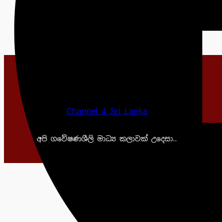
Channel 4 Sri Lanka
අපි ගවේෂණශීලි මාධ්‍ය කලාවක් උදෙසා..