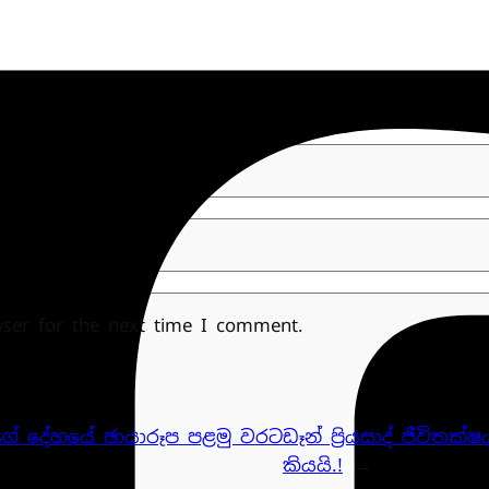
wser for the next time I comment.
්සේගේ දේහයේ ඡායාරූප පළමු වරට
ඩෑන් ප්‍රියසාද් ජීවිත
කියයි.!
→