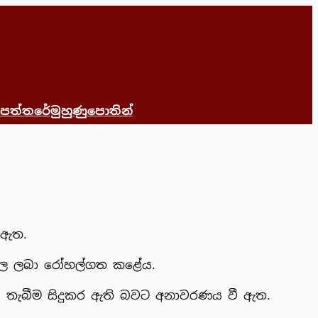
 පත්තරේ
මුහුණුපොතින්
 ඇත.
තුවාල ලබා රෝහල්ගත කළේය.
වෙඩි තැබීම සිදුකර ඇති බවට අනාවරණය වී ඇත.