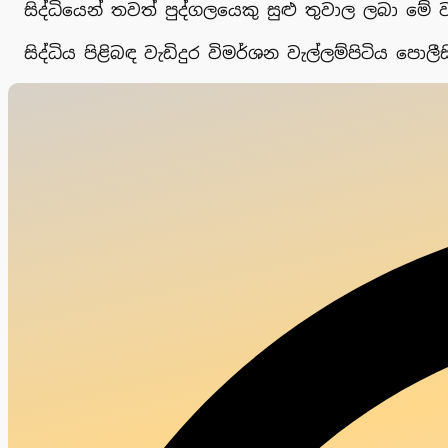
සිද්ධියෙන් තවත් පුද්ගලයෙකු සුළු තුවාල ලබා මේ 
සිද්ධිය පිළිබඳ වැඩිදුර විමර්ශන වැල්ලම්පිටිය පොලීස