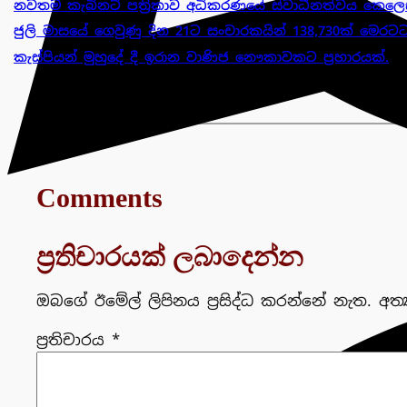
නවතම කැබිනට් පත්‍රිකාව අධිකරණයේ ස්වාධීනත්වය කෙලෙස
ජුලි මාසයේ ගෙවුණු දින 21ට සංචාරකයින් 138,730ක් මෙරටට
කැස්පියන් මුහුදේ දී ඉරාන වාණිජ නෞකාවකට ප්‍රහාරයක්.
Comments
ප්‍රතිචාරයක් ලබාදෙන්න
ඔබගේ ඊමේල් ලිපිනය ප්‍රසිද්ධ කරන්නේ නැත.
අත්
ප්‍රතිචාරය
*