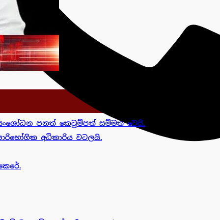
ංශෝධන පනත් කෙටුම්පත් සම්මත වෙයි.
රිභෝගික අධිකාරිය වටලයි.
කෙරේ.