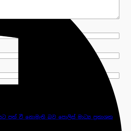
ක්ෂයට පත් වී නොමැති බව පොලිස් මාධ්‍ය ප්‍රකාශක