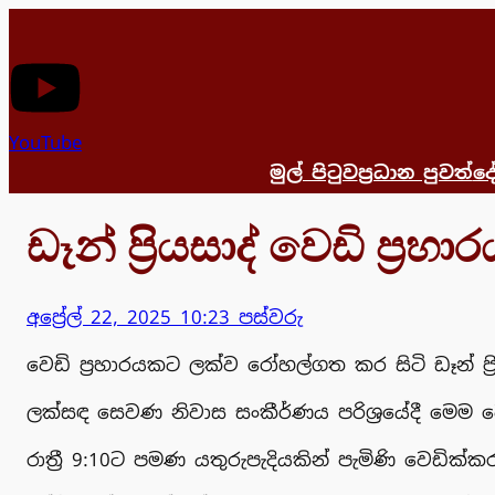
Skip
to
content
YouTube
මුල් පිටුව
ප්‍රධාන පුවත්
දෙ
ඩෑන් ප්‍රියසාද් වෙඩි ප්‍ර
අප්‍රේල් 22, 2025 10:23 පස්වරු
වෙඩි ප්‍රහාරයකට ලක්ව රෝහල්ගත කර සිටි ඩෑන් ප
ලක්සඳ සෙවණ නිවාස සංකීර්ණය පරිශ්‍රයේදී මෙම 
රාත්‍රී 9:10ට පමණ යතුරුපැදියකින් පැමිණි වෙඩ