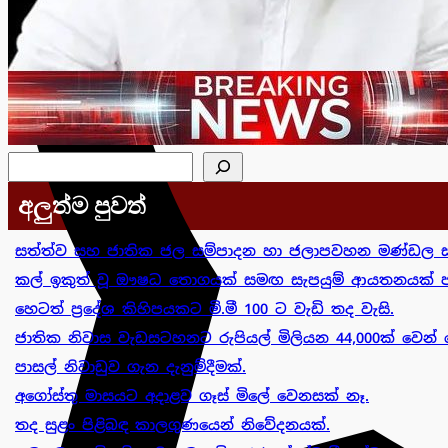
සෙවීම
අලුත්ම පුවත්
සත්ත්ව සහ ජාතික ජල සම්පාදන හා ජලාපවහන මණ්ඩල ස
කල් ඉකුත් වූ ඖෂධ තොගයක් සමඟ සැපයුම් ආයතනයක් පා
හෙටත් ප්‍රදේශ කිහිපයකට මි.මී 100 ට වැඩි තද වැසි.
ජාතික නිවාස වැඩසටහනට රුපියල් මිලියන 44,000ක් වෙන් 
පාසල් නිවාඩුව ගැන දැනුම්දීමක්.
අගෝස්තු මාසයට අදාළව ගෑස් මිලේ වෙනසක් නෑ.
තද සුළං පිළිබඳ කාලගුණයෙන් නිවේදනයක්.