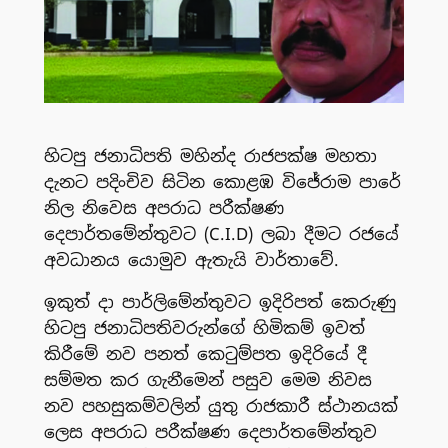
හිටපු ජනාධිපති මහින්ද රාජපක්ෂ මහතා
දැනට පදිංචිව සිටින කොළඹ විජේරාම පාරේ
නිල නිවෙස අපරාධ පරීක්ෂණ
දෙපාර්තමේන්තුවට (C.I.D) ලබා දීමට රජයේ
අවධානය යොමුව ඇතැයි වාර්තාවේ.
ඉකුත් දා පාර්ලිමේන්තුවට ඉදිරිපත් කෙරුණු
හිටපු ජනාධිපතිවරුන්ගේ හිමිකම් ඉවත්
කිරීමේ නව පනත් කෙටුම්පත ඉදිරියේ දී
සම්මත කර ගැනීමෙන් පසුව මෙම නිවස
නව පහසුකම්වලින් යුතු රාජකාරී ස්ථානයක්
ලෙස අපරාධ පරීක්ෂණ දෙපාර්තමේන්තුව