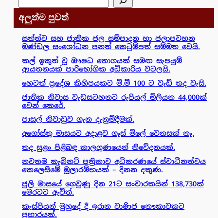
අලුත්ම පුවත්
සත්ත්ව සහ ජාතික ජල සම්පාදන හා ජලාපවහන
මණ්ඩල සංශෝධන පනත් කෙටුම්පත් සම්මත වෙයි.
කල් ඉකුත් වූ ඖෂධ තොගයක් සමඟ සැපයුම්
ආයතනයක් පාරිභෝගික අධිකාරිය වටලයි.
හෙටත් ප්‍රදේශ කිහිපයකට මි.මී 100 ට වැඩි තද වැසි.
ජාතික නිවාස වැඩසටහනට රුපියල් මිලියන 44,000ක්
වෙන් කෙරේ.
පාසල් නිවාඩුව ගැන දැනුම්දීමක්.
අගෝස්තු මාසයට අදාළව ගෑස් මිලේ වෙනසක් නෑ.
තද සුළං පිළිබඳ කාලගුණයෙන් නිවේදනයක්.
නවතම කැබිනට් පත්‍රිකාව අධිකරණයේ ස්වාධීනත්වය
කෙලෙසීමේ මූලාරම්භයක් – දිනන දකුණ.
ජුලි මාසයේ ගෙවුණු දින 21ට සංචාරකයින් 138,730ක්
මෙරටට ඇවිත්.
කැස්පියන් මුහුදේ දී ඉරාන වාණිජ නෞකාවකට
ප්‍රහාරයක්.