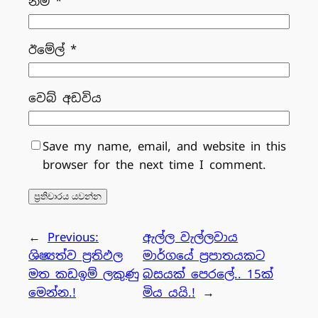
නම
*
ඊමේල්
*
වෙබ් අඩවිය
Save my name, email, and website in this
browser for the next time I comment.
←
Previous:
ඇල්ල වැල්ලවාය
ශිෂ්‍යත්ව ප්‍රතිඵල
මාර්ගයේ ප්‍රපාතයකට
මත කඩඉම් ලකුණු
බසයක් පෙරලේ.. 15ක්
මෙන්න.!
මිය යයි.!
→