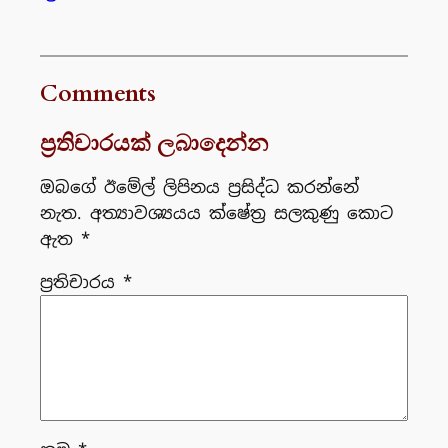
Comments
ප්‍රතිචාරයක් ලබාදෙන්න
ඔබගේ ඊමේල් ලිපිනය ප්‍රසිද්ධ කරන්නේ
නැත.
අත්‍යාවශ්‍යයය ක්ෂේත්‍ර සලකුණු කොට
ඇත
*
ප්‍රතිචාරය
*