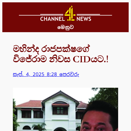
Skip
to
content
මෙනුව
මහින්ද රාජපක්ෂගේ
විජේරාම නිවස CIDයට.!
සැප්. 4, 2025 8:28 පෙරවරු