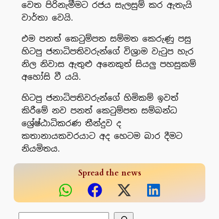
වෙත පිරිනැමීමට රජය සැලසුම් කර ඇතැයි
වාර්තා වෙයි.
එම පනත් කෙටුම්පත සම්මත කෙරුණු පසු
හිටපු ජනාධිපතිවරුන්ගේ විශ්‍රාම වැටුප හැර
නිල නිවාස ඇතුළු අනෙකුත් සියලු පහසුකම්
අහෝසි වී යයි.
හිටපු ජනාධිපතිවරුන්ගේ හිමිකම් ඉවත්
කිරීමේ නව පනත් කෙටුම්පත සම්බන්ධ
ශ්‍රේෂ්ඨාධිකරණ තීන්දුව ද
කතානායකවරයාට අද හෙටම බාර දීමට
නියමිතය.
Spread the news
සෙවීම