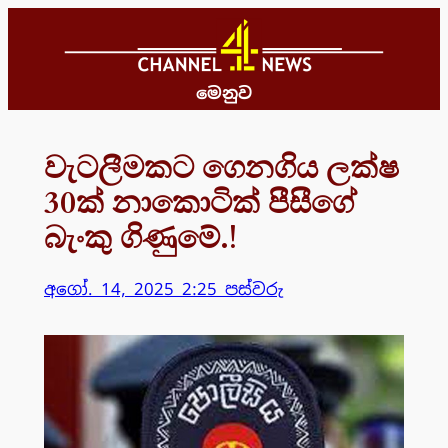
Skip
to
content
මෙනුව
වැටලීමකට ගෙනගිය ලක්ෂ
30ක් නාකොටික් පීසීගේ
බැංකු ගිණුමේ.!
අගෝ. 14, 2025 2:25 පස්වරු