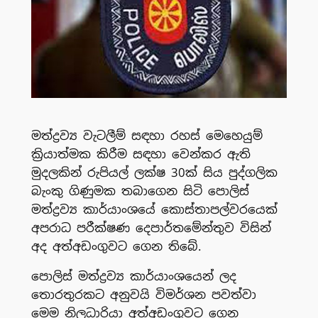
මත්ද්‍රව්‍ය වැටලීම් සඳහා රහස් මෙහෙයුම්
ක්‍රියාත්මක කිරීම සඳහා වෙන්කර ඇති
මුදලකින් රුපියල් ලක්ෂ 30ක් සිය පුද්ගලික
බැංකු ගිණුමක තබාගෙන සිටි පොලිස්
මත්ද්‍රව්‍ය කාර්යාංශයේ කොස්තාපල්වරයෙක්
අපරාධ පරීක්ෂණ දෙපාර්තමේන්තුව විසින්
අද අත්අඩංගුවට ගෙන තිබේ.
පොලිස් මත්ද්‍රව්‍ය කාර්යාංශයෙන් ලද
තොරතුරකට අනුවයි විමර්ශන පවත්වා
මෙම නිලධාරියා අත්අඩංගුවට ගෙන