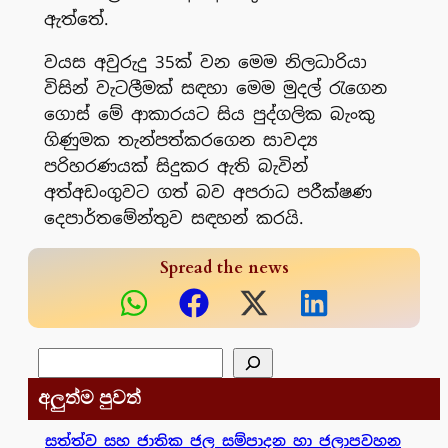
ඇත්තේ.
වයස අවුරුදු 35ක් වන මෙම නිලධාරියා
විසින් වැටලීමක් සඳහා මෙම මුදල් රැගෙන
ගොස් මේ ආකාරයට සිය පුද්ගලික බැංකු
ගිණුමක තැන්පත්කරගෙන සාවද්‍ය
පරිහරණයක් සිදුකර ඇති බැවින්
අත්අඩංගුවට ගත් බව අපරාධ පරීක්ෂණ
දෙපාර්තමේන්තුව සඳහන් කරයි.
Spread the news
සෙවීම
අලුත්ම පුවත්
සත්ත්ව සහ ජාතික ජල සම්පාදන හා ජලාපවහන