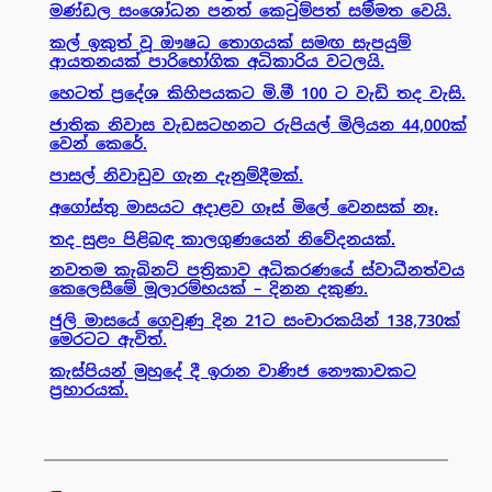
මණ්ඩල සංශෝධන පනත් කෙටුම්පත් සම්මත වෙයි.
කල් ඉකුත් වූ ඖෂධ තොගයක් සමඟ සැපයුම්
ආයතනයක් පාරිභෝගික අධිකාරිය වටලයි.
හෙටත් ප්‍රදේශ කිහිපයකට මි.මී 100 ට වැඩි තද වැසි.
ජාතික නිවාස වැඩසටහනට රුපියල් මිලියන 44,000ක්
වෙන් කෙරේ.
පාසල් නිවාඩුව ගැන දැනුම්දීමක්.
අගෝස්තු මාසයට අදාළව ගෑස් මිලේ වෙනසක් නෑ.
තද සුළං පිළිබඳ කාලගුණයෙන් නිවේදනයක්.
නවතම කැබිනට් පත්‍රිකාව අධිකරණයේ ස්වාධීනත්වය
කෙලෙසීමේ මූලාරම්භයක් – දිනන දකුණ.
ජුලි මාසයේ ගෙවුණු දින 21ට සංචාරකයින් 138,730ක්
මෙරටට ඇවිත්.
කැස්පියන් මුහුදේ දී ඉරාන වාණිජ නෞකාවකට
ප්‍රහාරයක්.