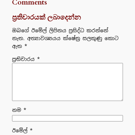
Comments
ප්‍රතිචාරයක් ලබාදෙන්න
ඔබගේ ඊමේල් ලිපිනය ප්‍රසිද්ධ කරන්නේ
නැත.
අත්‍යාවශ්‍යයය ක්ෂේත්‍ර සලකුණු කොට
ඇත
*
ප්‍රතිචාරය
*
නම
*
ඊමේල්
*