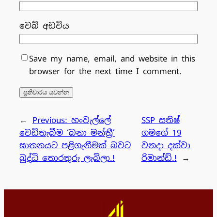
වෙබ් අඩවිය
Save my name, email, and website in this
browser for the next time I comment.
←
Previous:
හංවැල්ලේ
SSP සතිෂ්
වෙඩිතැබීම ‘බනා මන්ත්‍රී’
ගමගේ 19
ඝාතනයට පළිගැනීමක් බවට
වනදා දක්වා
බුද්ධි තොරතුරු ලැබිලා.!
රිමාන්ඩ්.!
→