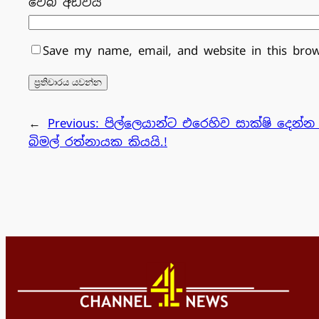
වෙබ් අඩවිය
Save my name, email, and website in this bro
←
Previous:
පිල්ලෙයාන්ට එරෙහිව සාක්ෂි දෙන්
බිමල් රත්නායක කියයි.!