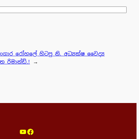
ාගාර රෝහලේ හිටපු නි. අධ්‍යක්ෂ වෛද්‍ය
 රිමාන්ඩ්.!
→
YouTube
Facebook