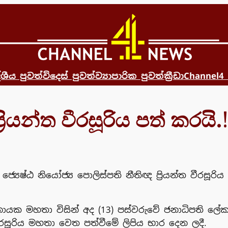
්ශීය පුවත්
විදෙස් පුවත්
ව්‍යාපාරික පුවත්
ක්‍රීඩා
Channel4
ියන්ත වීරසූරිය පත් කරයි.!
්‍යෙෂ්ඨ නියෝජ්‍ය පොලිස්පති නීතිඥ ප්‍රියන්ත වීරසූරි
ායක මහතා විසින් අද (13) පස්වරුවේ ජනාධිපති ලේක
වීරසූරිය මහතා වෙත පත්වීමේ ලිපිය භාර දෙන ලදී.