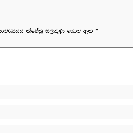
‍යාවශ්‍යයය ක්ෂේත්‍ර සලකුණු කොට ඇත
*