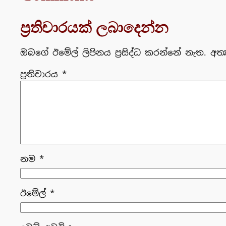
ප්‍රතිචාරයක් ලබාදෙන්න
ඔබගේ ඊමේල් ලිපිනය ප්‍රසිද්ධ කරන්නේ නැත.
අත්
ප්‍රතිචාරය
*
නම
*
ඊමේල්
*