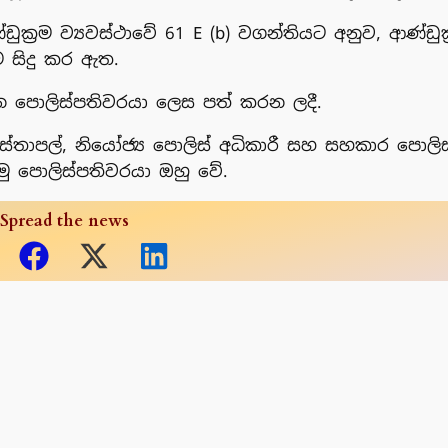
ණ්ඩුක්‍රම ව්‍යවස්ථාවේ 61 E (b) වගන්තියට අනුව, ආණ්ඩුක්
ම සිදු කර ඇත.
 වන පොලිස්පතිවරයා ලෙස පත් කරන ලදී.
ාපල්, නියෝජ්‍ය පොලිස් අධිකාරී සහ සහකාර පොලිස
ළමු පොලිස්පතිවරයා ඔහු වේ.
Spread the news