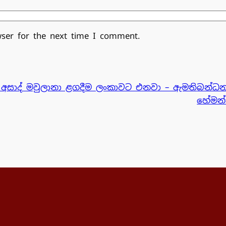
wser for the next time I comment.
න අසාද් මවුලානා ළගදීම ලංකාවට එනවා – ඇමති
බන්ධන
හේමන්ත