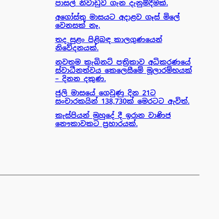
පාසල් නිවාඩුව ගැන දැනුම්දීමක්.
අගෝස්තු මාසයට අදාළව ගෑස් මිලේ
වෙනසක් නෑ.
තද සුළං පිළිබඳ කාලගුණයෙන්
නිවේදනයක්.
නවතම කැබිනට් පත්‍රිකාව අධිකරණයේ
ස්වාධීනත්වය කෙලෙසීමේ මූලාරම්භයක්
– දිනන දකුණ.
ජුලි මාසයේ ගෙවුණු දින 21ට
සංචාරකයින් 138,730ක් මෙරටට ඇවිත්.
කැස්පියන් මුහුදේ දී ඉරාන වාණිජ
නෞකාවකට ප්‍රහාරයක්.