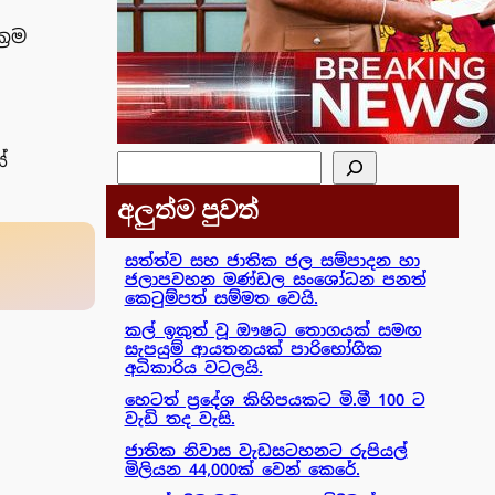
‍රම
්
සෙවීම
අලුත්ම පුවත්
සත්ත්ව සහ ජාතික ජල සම්පාදන හා
ජලාපවහන මණ්ඩල සංශෝධන පනත්
කෙටුම්පත් සම්මත වෙයි.
කල් ඉකුත් වූ ඖෂධ තොගයක් සමඟ
සැපයුම් ආයතනයක් පාරිභෝගික
අධිකාරිය වටලයි.
හෙටත් ප්‍රදේශ කිහිපයකට මි.මී 100 ට
වැඩි තද වැසි.
ජාතික නිවාස වැඩසටහනට රුපියල්
මිලියන 44,000ක් වෙන් කෙරේ.