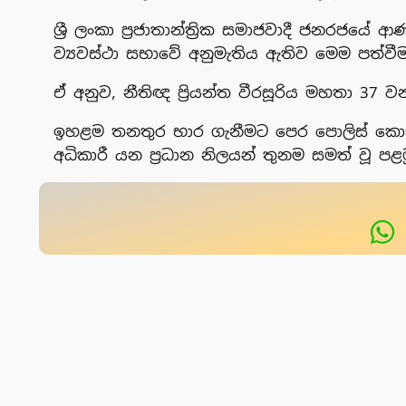
ශ්‍රී ලංකා ප්‍රජාතාන්ත්‍රික සමාජවාදී ජනරජයේ ආ
ව්‍යවස්ථා සභාවේ අනුමැතිය ඇතිව මෙම පත්වී
ඒ අනුව, නීතිඥ ප්‍රියන්ත වීරසූරිය මහතා 37
ඉහළම තනතුර භාර ගැනීමට පෙර පොලිස් කොස්ත
අධිකාරී යන ප්‍රධාන නිලයන් තුනම සමත් වූ ප