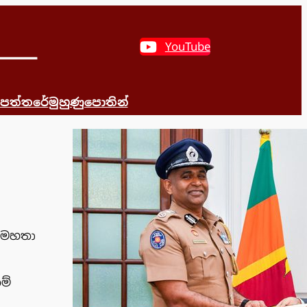
YouTube
 පත්තරේ
මුහුණුපොතින්
ය මහතා
ම්