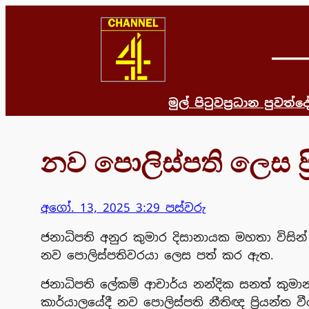
Skip
to
content
මුල් පිටුව
ප්‍රධාන පුවත්
දෙ
නව පොලිස්පති ලෙස ප්‍ර
අගෝ. 13, 2025 3:29 පස්වරු
ජනාධිපති අනුර කුමාර දිසානායක මහතා විසින් ජ
නව පොලිස්පතිවරයා ලෙස පත් කර ඇත.
ජනාධිපති ලේකම් ආචාර්ය නන්දික සනත් කුමාන
කාර්යාලයේදී නව පොලිස්පති නීතිඥ ප්‍රියන්ත 