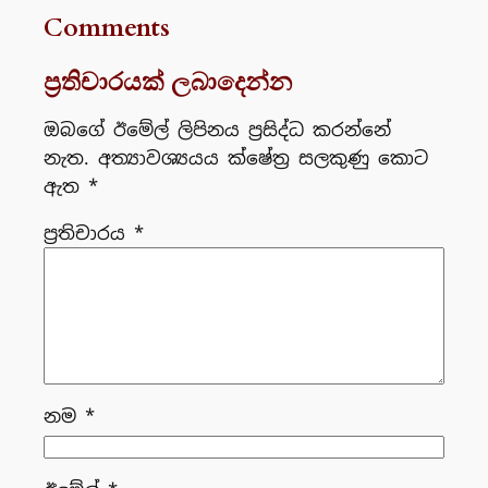
Comments
ප්‍රතිචාරයක් ලබාදෙන්න
ඔබගේ ඊමේල් ලිපිනය ප්‍රසිද්ධ කරන්නේ
නැත.
අත්‍යාවශ්‍යයය ක්ෂේත්‍ර සලකුණු කොට
ඇත
*
ප්‍රතිචාරය
*
නම
*