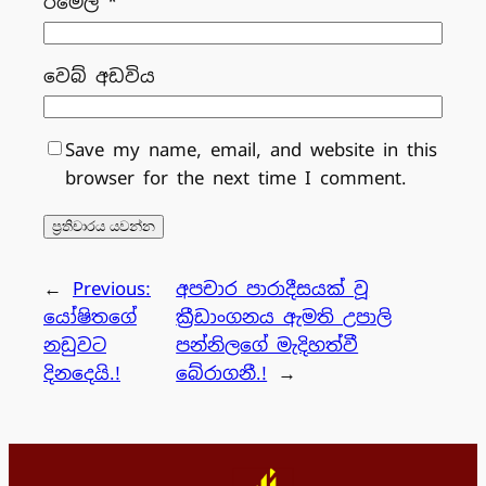
ඊමේල්
*
වෙබ් අඩවිය
Save my name, email, and website in this
browser for the next time I comment.
←
Previous:
අපචාර පාරාදීසයක් වූ
යෝෂිතගේ
ක්‍රීඩාංගනය ඇමති උපාලි
නඩුවට
පන්නිලගේ මැදිහත්වී
දිනදෙයි.!
බේරාගනී.!
→