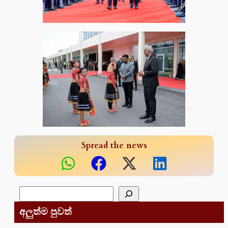
Spread the news
සෙවීම
අලුත්ම පුවත්