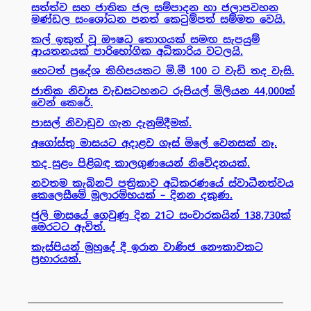
සත්ත්ව සහ ජාතික ජල සම්පාදන හා ජලාපවහන
මණ්ඩල සංශෝධන පනත් කෙටුම්පත් සම්මත වෙයි.
කල් ඉකුත් වූ ඖෂධ තොගයක් සමඟ සැපයුම්
ආයතනයක් පාරිභෝගික අධිකාරිය වටලයි.
හෙටත් ප්‍රදේශ කිහිපයකට මි.මී 100 ට වැඩි තද වැසි.
ජාතික නිවාස වැඩසටහනට රුපියල් මිලියන 44,000ක්
වෙන් කෙරේ.
පාසල් නිවාඩුව ගැන දැනුම්දීමක්.
අගෝස්තු මාසයට අදාළව ගෑස් මිලේ වෙනසක් නෑ.
තද සුළං පිළිබඳ කාලගුණයෙන් නිවේදනයක්.
නවතම කැබිනට් පත්‍රිකාව අධිකරණයේ ස්වාධීනත්වය
කෙලෙසීමේ මූලාරම්භයක් – දිනන දකුණ.
ජුලි මාසයේ ගෙවුණු දින 21ට සංචාරකයින් 138,730ක්
මෙරටට ඇවිත්.
කැස්පියන් මුහුදේ දී ඉරාන වාණිජ නෞකාවකට
ප්‍රහාරයක්.