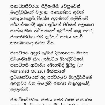
ජනාධිපතිවරයා පිළිගැනීම වෙනුවෙන්
මාලදිවයිනේ වලානා ජාත්‍යන්තර ගුවන්
තොටුපොළහි විශේෂ අමුත්තන් පැමිණීමේ
පර්යන්තයේදී කුඩා දැරියන් පිරිසක් අලංකාර
සංස්කෘතික නර්තනයක් ඉදිරිපත් කළ අතර,
ජනපතිවරයා එම දැරියන් සමඟ කෙටි
කතාබහකද නිරත විය.
ජනාධිපති අනුර කුමාර දිසානායක මහතා
පිළිගැනීමේ නිල උත්සවය මාලදිවයිනේ
ජනාධිපති ආචාර්ය මොහමද් මුයිසු (Dr
Mohamed Muizzu) මහතාගේ
ප්‍රධානත්වයෙන් අද පස්වරුවේ මාලදිවයිනේ
අගනුවර වන මාලේහි ජනරජ චතුරශ්‍රයේදී
පැවැත්වේ.
ජනාධිපතිවරයා සමඟ මෙම රාජ්‍ය සංචාරය