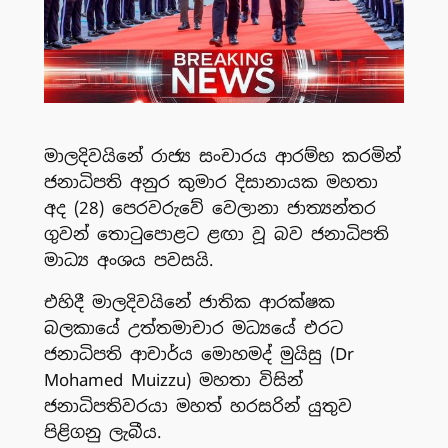
මාලදිවයිනේ රාජ්‍ය සංචාර‍ය ආරම්භ කරමින්
ජනාධිපති අනුර කුමාර දිසානායක මහතා
අද (28) පෙරවරුවේ වෙලානා ජාත්‍යන්තර
ගුවන් තොටුපොළට ළඟා වූ බව ජනාධිපති
මාධ්‍ය අංශය පවසයි.
එහිදී මාලදිවයිනේ ජාතික ආරක්ෂක
බලකායේ උත්තමාචාර මධ්‍යයේ එරට
ජනාධිපති ආචාර්ය මොහමද් මුයිසු (Dr
Mohamed Muizzu) මහතා විසින්
ජනාධිපතිවරයා මහත් හරසරින් යුතුව
පිළිගනු ලැබීය.