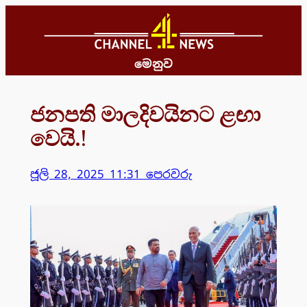
Skip
to
content
මෙනුව
ජනපති මාලදිවයිනට ළඟා
වෙයි.!
ජූලි 28, 2025 11:31 පෙරවරු