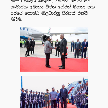
සඳහා විදේශ කටයුතු, විදේශ රැකියා සහ
සංචාරක අමාත්‍ය විජිත හේරත් මහතා සහ
රජයේ ජ්‍යෙෂ්ඨ නිලධාරීහු පිරිසක් එක්ව
සිටිති.