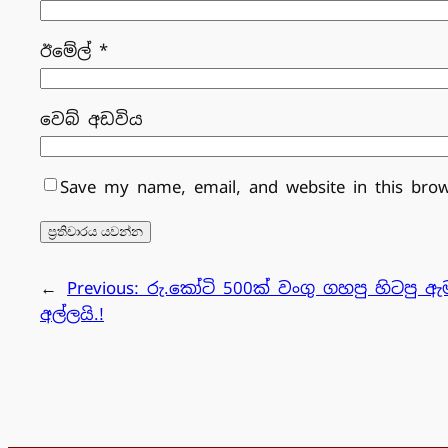
ඊමේල්
*
වෙබ් අඩවිය
Save my name, email, and website in this bro
←
Previous:
රු.කෝටි 500ක් වංගු ගහපු හිටපු ඇ
අල්ලයි.!