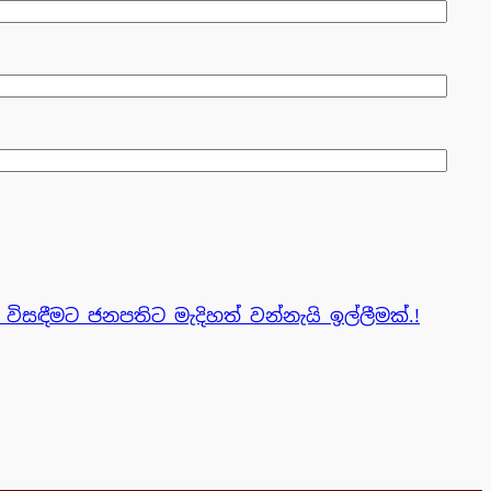
විසඳීමට ජනපතිට මැදිහත් වන්නැයි ඉල්ලීමක්.!