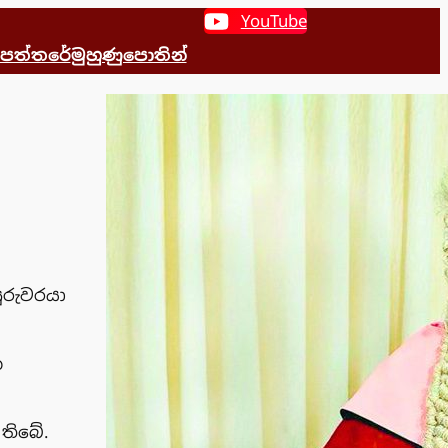
YouTube
 පත්තරේ
මුහුණුපොතින්
සුරුවරයා
න
 තිබේ.