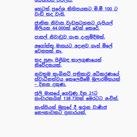
හෙටත් ප්‍රදේශ කිහිපයකට මි.මී 100 ට
වැඩි තද වැසි.
ජාතික නිවාස වැඩසටහනට රුපියල්
මිලියන 44,000ක් වෙන් කෙරේ.
පාසල් නිවාඩුව ගැන දැනුම්දීමක්.
අගෝස්තු මාසයට අදාළව ගෑස් මිලේ
වෙනසක් නෑ.
තද සුළං පිළිබඳ කාලගුණයෙන්
නිවේදනයක්.
නවතම කැබිනට් පත්‍රිකාව අධිකරණයේ
ස්වාධීනත්වය කෙලෙසීමේ මූලාරම්භයක්
– දිනන දකුණ.
ජුලි මාසයේ ගෙවුණු දින 21ට
සංචාරකයින් 138,730ක් මෙරටට ඇවිත්.
කැස්පියන් මුහුදේ දී ඉරාන වාණිජ
නෞකාවකට ප්‍රහාරයක්.