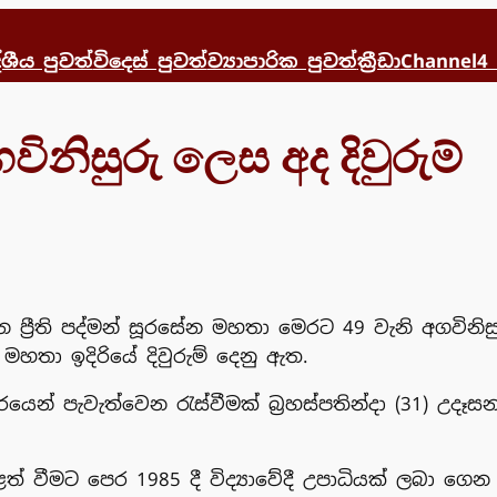
්ශීය පුවත්
විදෙස් පුවත්
ව්‍යාපාරික පුවත්
ක්‍රීඩා
Channel4
ගවිනිසුරු ලෙස අද දිවුරුම්
න ප්‍රීති පද්මන් සූරසේන මහතා මෙරට 49 වැනි අගවිනි
මහතා ඉදිරියේ දිවුරුම් දෙනු ඇත.
ෙන් පැවැත්වෙන රැස්වීමක් බ්‍රහස්පතින්දා (31) උදෑස
තුළත් වීමට පෙර 1985 දී විද්‍යාවේදී උපාධියක් ලබා ගෙන