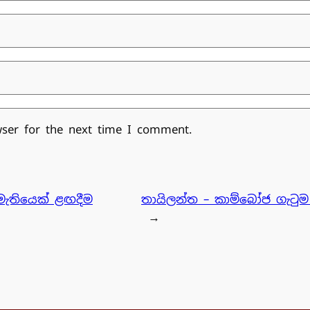
wser for the next time I comment.
මැතියෙක් ළඟදීම
තායිලන්ත – කාම්බෝජ ගැටුම 
→