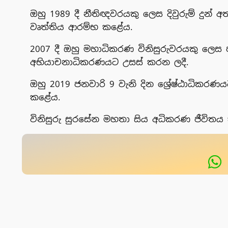
ඔහු 1989 දී නීතිඥවරයකු ලෙස දිවුරුම් දුන්
වෘත්තිය ආරම්භ කළේය.
2007 දී ඔහු මහාධිකරණ විනිසුරුවරයකු ලෙස
අභියාචනාධිකරණයට උසස් කරන ලදී.
ඔහු 2019 ජනවාරි 9 වැනි දින ශ්‍රේෂ්ඨාධි
කළේය.
විනිසුරු සුරසේන මහතා සිය අධිකරණ ජීවිත