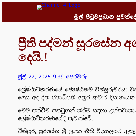
Skip
to
මුල් පිටුව
ප්‍රධාන පුවත්
දෙ
content
ප්‍රීති පද්මන් සූරසේන අ
දෙයි.!
ජූලි 27, 2025 9:39 පෙරවරු
ශ්‍රේෂ්ඨාධිකරණයේ ජ්‍යෙෂ්ඨතම විනිසුරුවරයා ව
ලෙස අද දින ජනාධිපති අනුර කුමාර දිසානායක 
මෙම පත්වීම සනිටුහන් කිරීම සඳහා උත්සවාකාරය
ශ්‍රේෂ්ඨාධිකරණයේදී පැවැත්වේ.
විනිසුරු සූරසේන ශ්‍රී ලංකා නීති විද්‍යාලයට ඇ