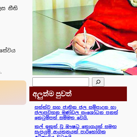
ෙස නීති
 සේවය
.
සෙවීම
අලුත්ම පුවත්
සත්ත්ව සහ ජාතික ජල සම්පාදන හා
ජලාපවහන මණ්ඩල සංශෝධන පනත්
කෙටුම්පත් සම්මත වෙයි.
කල් ඉකුත් වූ ඖෂධ තොගයක් සමඟ
සැපයුම් ආයතනයක් පාරිභෝගික
අධිකාරිය වටලයි.