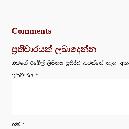
Comments
ප්‍රතිචාරයක් ලබාදෙන්න
ඔබගේ ඊමේල් ලිපිනය ප්‍රසිද්ධ කරන්නේ නැත.
අත්
ප්‍රතිචාරය
*
නම
*