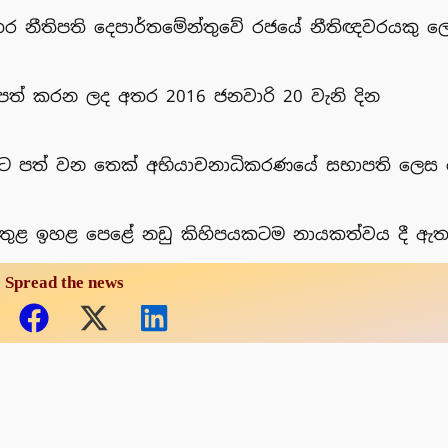
 අතර නීතිපති දෙපාර්තමේන්තුවේ රජයේ නීතිඥවරයකු ල
 පත් කරන ලද අතර 2016 ජනවාරි 20 වැනි දින
කරණයට පත් වන තෙක් අභියාචනාධිකරණයේ සභාපති ලෙස
ය තුළ ඉහළ පෙළේ නඩු කිහිපයකටම නායකත්වය දී ඇත
Spread the news