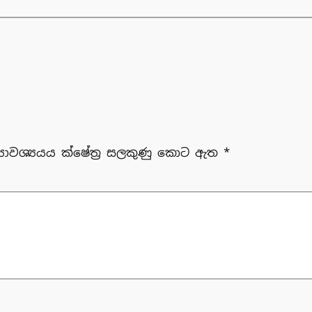
‍යාවශ්‍යයය ක්ෂේත්‍ර සලකුණු කොට ඇත
*