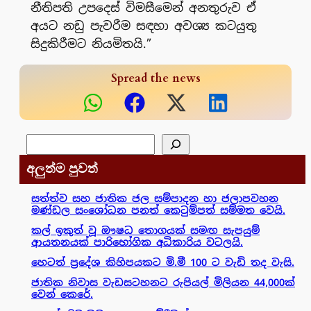
නීතිපති උපදෙස් විමසීමෙන් අනතුරුව ඒ
අයට නඩු පැවරීම සඳහා අවශ්‍ය කටයුතු
සිදුකිරීමට නියමිතයි.”
Spread the news
සෙවීම
අලුත්ම පුවත්
සත්ත්ව සහ ජාතික ජල සම්පාදන හා ජලාපවහන
මණ්ඩල සංශෝධන පනත් කෙටුම්පත් සම්මත වෙයි.
කල් ඉකුත් වූ ඖෂධ තොගයක් සමඟ සැපයුම්
ආයතනයක් පාරිභෝගික අධිකාරිය වටලයි.
හෙටත් ප්‍රදේශ කිහිපයකට මි.මී 100 ට වැඩි තද වැසි.
ජාතික නිවාස වැඩසටහනට රුපියල් මිලියන 44,000ක්
වෙන් කෙරේ.