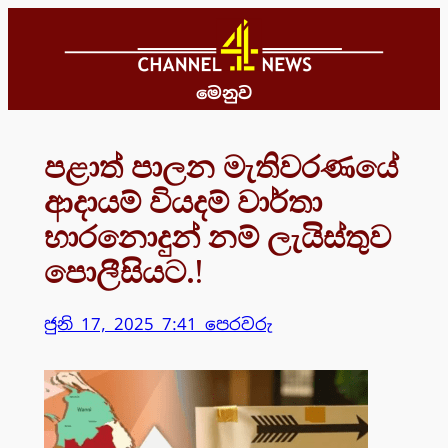
Skip
to
content
මෙනුව
පළාත් පාලන මැතිවරණයේ
ආදායම් වියදම් වාර්තා
භාරනොදුන් නම් ලැයිස්තුව
පොලීසියට.!
ජුනි 17, 2025 7:41 පෙරවරු