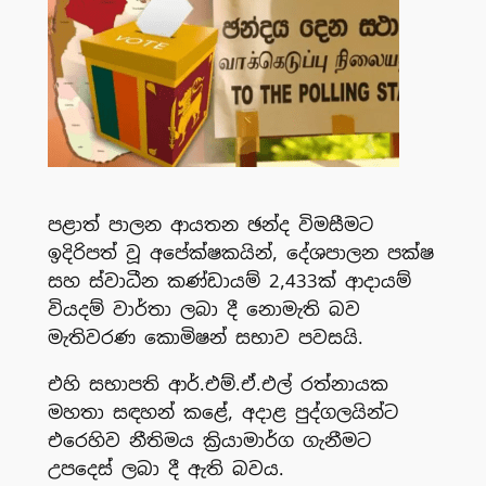
පළාත් පාලන ආයතන ඡන්ද විමසීමට
ඉදිරිපත් වූ අපේක්ෂකයින්, දේශපාලන පක්ෂ
සහ ස්වාධීන කණ්ඩායම් 2,433ක් ආදායම්
වියදම් වාර්තා ලබා දී නොමැති බව
මැතිවරණ කොමිෂන් සභාව පවසයි.
එහි සභාපති ආර්.එම්.ඒ.එල් රත්නායක
මහතා සඳහන් කළේ, අදාළ පුද්ගලයින්ට
එරෙහිව නීතිමය ක්‍රියාමාර්ග ගැනීමට
උපදෙස් ලබා දී ඇති බවය.