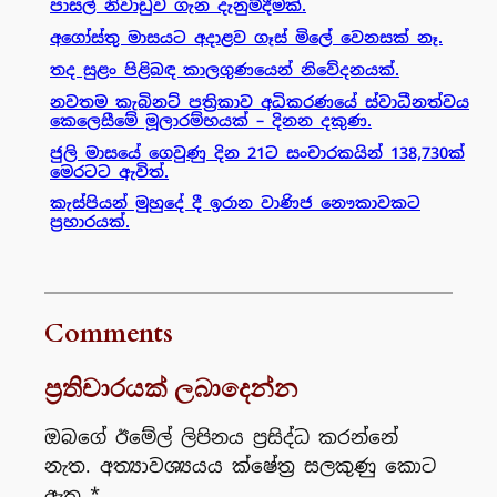
පාසල් නිවාඩුව ගැන දැනුම්දීමක්.
අගෝස්තු මාසයට අදාළව ගෑස් මිලේ වෙනසක් නෑ.
තද සුළං පිළිබඳ කාලගුණයෙන් නිවේදනයක්.
නවතම කැබිනට් පත්‍රිකාව අධිකරණයේ ස්වාධීනත්වය
කෙලෙසීමේ මූලාරම්භයක් – දිනන දකුණ.
ජුලි මාසයේ ගෙවුණු දින 21ට සංචාරකයින් 138,730ක්
මෙරටට ඇවිත්.
කැස්පියන් මුහුදේ දී ඉරාන වාණිජ නෞකාවකට
ප්‍රහාරයක්.
Comments
ප්‍රතිචාරයක් ලබාදෙන්න
ඔබගේ ඊමේල් ලිපිනය ප්‍රසිද්ධ කරන්නේ
නැත.
අත්‍යාවශ්‍යයය ක්ෂේත්‍ර සලකුණු කොට
ඇත
*