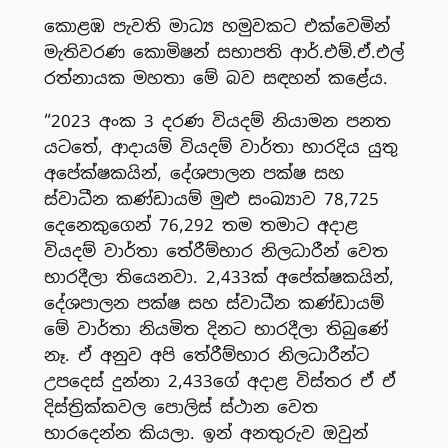
කොළඹ පැවති මාධ්‍ය හමුවකට එක්වෙමින්
මැතිවරණ කොමිෂන් සභාපති ආර්.එම්.ඒ.එල්
රත්නායක මහතා මේ බව සඳහන් කළේය.
“2023 අංක 3 දරණ වියදම් නියාමන පනත
යටතේ, ආදායම් වියදම් වාර්තා භාරදිය යුතු
අපේක්ෂකයින්, දේශපාලන පක්ෂ සහ
ස්වාධීන කණ්ඩායම් මුළු සංඛ්‍යාව 78,725
දෙනෙකුගෙන් 76,292 තම තමාට අදාළ
වියදම් වාර්තා තේරීම්භාර නිලධාරීන් වෙත
භාරදීලා තියෙනවා. 2,433ක් අපේක්ෂකයින්,
දේශපාලන පක්ෂ සහ ස්වාධීන කණ්ඩායම්
මේ වාර්තා නියමිත දිනට භාරදීලා තිබුණේ
නෑ. ඒ අනුව අපි තේරීම්භාර නිලධාරීන්ට
උපදෙස් දුන්නා 2,433ගේ අදාළ විස්තර ඒ ඒ
දිස්ත්‍රික්කවල පොලිස් ස්ථාන වෙත
භාරදෙන්න කියලා. ඉන් අනතුරුව ඔවුන්