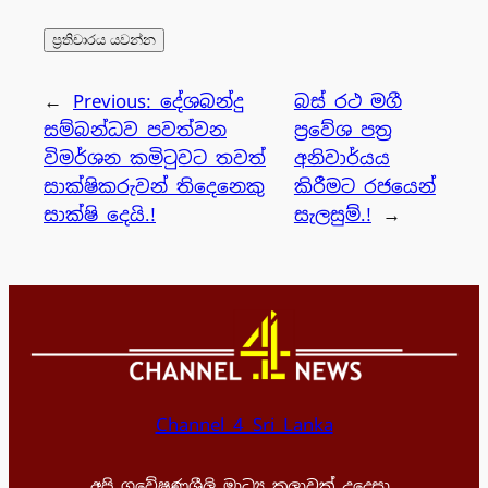
←
Previous:
දේශබන්දු
බස් රථ මගී
සම්බන්ධව පවත්වන
ප්‍රවේශ පත්‍ර
විමර්ශන කමිටුවට තවත්
අනිවාර්යය
සාක්ෂිකරුවන් තිදෙනෙකු
කිරීමට රජයෙන්
සාක්ෂි දෙයි.!
සැලසුම්.!
→
Channel 4 Sri Lanka
අපි ගවේෂණශීලි මාධ්‍ය කලාවක් උදෙසා..