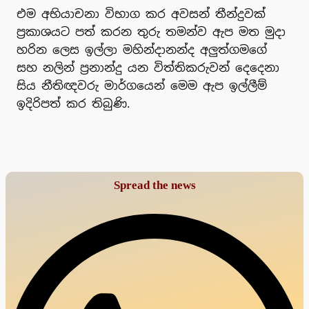
එම අභියාචනා විභාග කර අවසන් තීන්දුවක්
ප්‍රකාශයට පත් කරන තුරු තමන්ව ඇප මත මුදා
හරින ලෙස ඉල්ලා මහින්දානන්ද අලුත්ගමගේ
සහ නලින් ප්‍රනාන්දු යන විත්තිකරුවන් දෙදෙනා
සිය නීතිඥවරු මාර්ගයෙන් මෙම ඇප ඉල්ලීම්
ඉදිරිපත් කර තිබුණි.
Spread the news