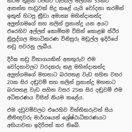
කිරීම තුළින් රජයට රුපියල් මිලියන 53කට
ආසන්න පාඩුවක් සිදු කළේ යැයි චෝදනා කරමින්
ඉකුත් හිටපු ක්‍රීඩා අමාත්‍ය මහින්දානන්ද
අලුත්ගමගේ සහ නලින් ප්‍රනාන්දු යන අයට
එරෙහිව අල්ලස් කොමිසම විසින් කොළඹ ස්ථිර
ත්‍රිපුද්ගල මහාධිකරණ විනිසුරු මඩුල්ල ඉදිරියේ
නඩු පවරනු ලැබීය.
දීර්ඝ නඩු විභාගයකින් අනතුරුව එම
චෝදනාවලට වරදකරු කළ මහින්දානන්ද
අලුත්ගමගේ මහතාට බරපතළ වැඩ සහිත වසර
20ක සිර දඬුවම් සහ නලින් ප්‍රනාන්දු මහතාට
බරපතළ වැඩ සහිත වසර 25ක සිර දඬුවම් එම
අධිකරණය විසින් නියම කළේය.
එම දඩුවම්වලට එරෙහිව විත්තිකරුවන් සිය
නීතිඥවරු මාර්ගයෙන් ශ්‍රේෂ්ඨාධිකරණයට
අභියාචනා ඉදිරිපත් කර තිබේ.