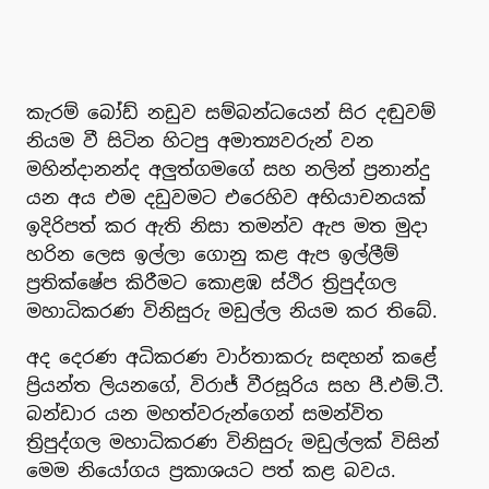
කැරම් බෝඩ් නඩුව සම්බන්ධයෙන් සිර දඬුවම්
නියම වී සිටින හිටපු අමාත්‍යවරුන් වන
මහින්දානන්ද අලුත්ගමගේ සහ නලින් ප්‍රනාන්දු
යන අය එම දඩුවමට එරෙහිව අභියාචනයක්
ඉදිරිපත් කර ඇති නිසා තමන්ව ඇප මත මුදා
හරින ලෙස ඉල්ලා ගොනු කළ ඇප ඉල්ලීම්
ප්‍රතික්ෂේප කිරීමට කොළඹ ස්ථිර ත්‍රිපුද්ගල
මහාධිකරණ විනිසුරු මඩුල්ල නියම කර තිබේ.
අද දෙරණ අධිකරණ වාර්තාකරු සඳහන් කළේ
ප්‍රියන්ත ලියනගේ, විරාජ් වීරසූරිය සහ පී.එම්.ටී.
බන්ඩාර යන මහත්වරුන්ගෙන් සමන්විත
ත්‍රිපුද්ගල මහාධිකරණ විනිසුරු මඩුල්ලක් විසින්
මෙම නියෝගය ප්‍රකාශයට පත් කළ බවය.