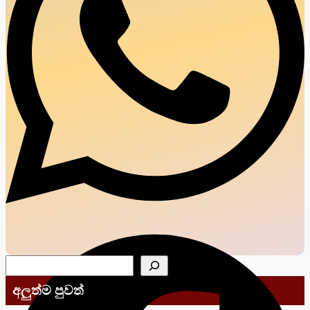
සෙවීම
අලුත්ම පුවත්