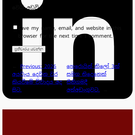
වෙබ් අඩවිය
Save my name, email, and website in this
browser for the next time I comment.
←
Previous:
2026
හෙරොයින් කිලෝ 3ක්
අයවැය දෙවන වර
සමග තිදෙනෙක්
කියවීමේ විවාදය අද
සීනිගමදී
සිට.
අත්අඩංගුවට.
→