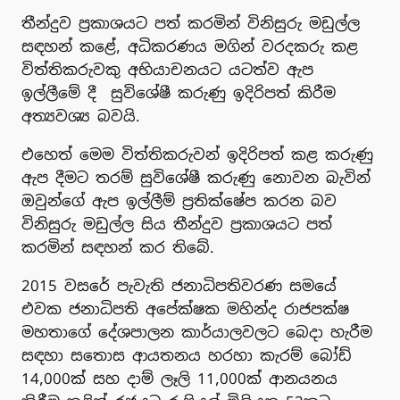
තීන්දුව ප්‍රකාශයට පත් කරමින් විනිසුරු මඩුල්ල
සඳහන් කළේ, අධිකරණය මගින් වරදකරු කළ
විත්තිකරුවකු අභියාචනයට යටත්ව ඇප
ඉල්ලීමේ දී සුවිශේෂී කරුණු ඉදිරිපත් කිරීම
අත්‍යවශ්‍ය බවයි.
එහෙත් මෙම විත්තිකරුවන් ඉදිරිපත් කළ කරුණු
ඇප දීමට තරම් සුවිශේෂී කරුණු නොවන බැවින්
ඔවුන්ගේ ඇප ඉල්ලීම් ප්‍රතික්ෂේප කරන බව
විනිසුරු මඩුල්ල සිය තීන්දුව ප්‍රකාශයට පත්
කරමින් සඳහන් කර තිබේ.
2015 වසරේ පැවැති ජනාධිපතිවරණ සමයේ
එවක ජනාධිපති අපේක්ෂක මහින්ද රාජපක්ෂ
මහතාගේ දේශපාලන කාර්යාලවලට බෙදා හැරීම
සඳහා සතොස ආයතනය හරහා කැරම් බෝඩ්
14,000ක් සහ දාම් ලෑලි 11,000ක් ආනයනය