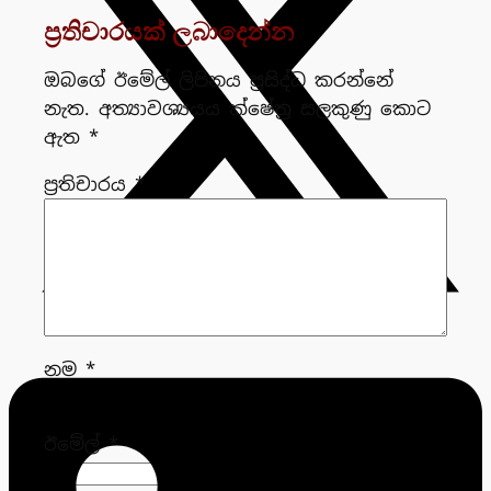
ප්‍රතිචාරයක් ලබාදෙන්න
ඔබගේ ඊමේල් ලිපිනය ප්‍රසිද්ධ කරන්නේ
නැත.
අත්‍යාවශ්‍යයය ක්ෂේත්‍ර සලකුණු කොට
ඇත
*
ප්‍රතිචාරය
*
නම
*
ඊමේල්
*