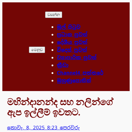
Skip
to
වසන්න
content
මුල් පිටුව
ප්‍රධාන පුවත්
දේශීය පුවත්
විදෙස් පුවත්
මෙනුව
ව්‍යාපාරික පුවත්
ක්‍රීඩා
Channel4 පත්තරේ
මුහුණුපොතින්
මහින්දානන්ද සහ නලින්ගේ
ඇප ඉල්ලීම් ඉවතට.
නොවැ. 8, 2025 8:23 පෙරවරු