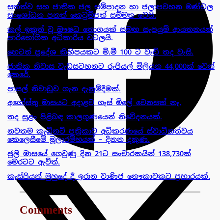
සත්ත්ව සහ ජාතික ජල සම්පාදන හා ජලාපවහන මණ්ඩල
සංශෝධන පනත් කෙටුම්පත් සම්මත වෙයි.
කල් ඉකුත් වූ ඖෂධ තොගයක් සමඟ සැපයුම් ආයතනයක්
පාරිභෝගික අධිකාරිය වටලයි.
හෙටත් ප්‍රදේශ කිහිපයකට මි.මී 100 ට වැඩි තද වැසි.
ජාතික නිවාස වැඩසටහනට රුපියල් මිලියන 44,000ක් වෙන්
කෙරේ.
පාසල් නිවාඩුව ගැන දැනුම්දීමක්.
අගෝස්තු මාසයට අදාළව ගෑස් මිලේ වෙනසක් නෑ.
තද සුළං පිළිබඳ කාලගුණයෙන් නිවේදනයක්.
නවතම කැබිනට් පත්‍රිකාව අධිකරණයේ ස්වාධීනත්වය
කෙලෙසීමේ මූලාරම්භයක් – දිනන දකුණ.
ජුලි මාසයේ ගෙවුණු දින 21ට සංචාරකයින් 138,730ක්
මෙරටට ඇවිත්.
කැස්පියන් මුහුදේ දී ඉරාන වාණිජ නෞකාවකට ප්‍රහාරයක්.
Comments