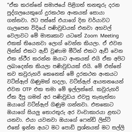
“ඒක කරන්නේ සමාජයේ පිළිගත් තනතුරු දරන
පුද්ගලයෙකුගේ දුරකථන අංකයක් සොයා
ගන්නවා. ඊට පස්සේ එයාගේ දින චර්යාවට
ගැලපෙන විදියේ පණිවුඩයක් එනවා අහවල්
වෙලාවට මේ මාතෘකාව යටතේ Zoom Meeting
එකක් තියෙනවා ලොග් වෙන්න කියලා. ඒ එවන
ලින්ක් එකට ඇඩ් වුණාම මීටින් එකට ඇඩ් වෙන
එක ස්ථීර කරන්න ඔයාට අංකයක් එයි ඒක අපිට
ලබාදෙන්න කියලා පණිවුඩයක් එයි. මේ එන්නේ
තව කවුරුහරි කෙනෙක් මේ දුරකථන අංකයට
වට්ස්ඇප් ගිණුමක් හදලා, වට්ස්ඇප් ආයතනයෙන්
එවන OTP එක තමා මේ ඉල්ලන්නේ. කවුරුහරි
ඒක දීපු ගමන් අර පණිවුඩය එවපු තැනැත්තා
ඔයාගේ වට්ස්ඇප් ගිණුම ගන්නවා. එතකොට
ඔයාගේ සියලු තොරතුරු අර වංචාකාරයා ළඟට
යනවා. එයා යවනවා ඔයාගේ ෆෙන්ඩ් ලිස්ට්
එකේ ඉන්න අයට මට පොඩි ප්‍රශ්නයක් මට සල්ලි