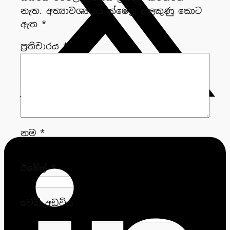
නැත.
අත්‍යාවශ්‍යයය ක්ෂේත්‍ර සලකුණු කොට
ඇත
*
ප්‍රතිචාරය
*
නම
*
ඊමේල්
*
වෙබ් අඩවිය