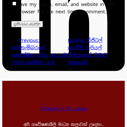
Save my name, email, and website in this
browser for the next time I comment.
←
Previous:
GovPay ඩිජිටල්
සැප්තැම්බරයේ
ගෙවීම් රුපියල්
අපේක්ෂිත රේගු ආදායම
බිලියනයේ සීමාව
100% ඉක්මවා යයි.
පසුකරයි.
→
Channel 4 Sri Lanka
අපි ගවේෂණශීලි මාධ්‍ය කලාවක් උදෙසා..