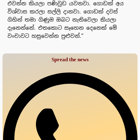
එවන්න කියලා පණිවුඩ යවනවා. ගොඩක් අය
විශ්වාස කරලා සල්ලි දානවා. ගොඩක් දවස්
ගිහින් තමා ගිණුම ඔබට නැතිවෙලා කියලා
දැනෙන්නේ. එතකොට සෑහෙන දෙනෙක් මේ
වංචාවට හසුවෙන්න පුළුවන්.”
Spread the news