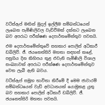
වට්ස්ඇප් මඟින් මුදල් ඉල්ලීම සම්බන්ධයෙන්
ලැබෙන පැමිණිලිවල වැඩිවීමක් දක්නට ලැබෙන
බව අපරාධ පරීක්ෂණ දෙපාර්තමේන්තුව පවසයි.
එම දෙපාර්තමේන්තුවේ සහකාර පොලිස් අධිකාරී
ඩබ්ලිව්. ජී. ජයනෙත්සිරි මහතා සඳහන් කළේ,
පසුගිය දින කිහිපය තුළ එවැනි පැමිණිලි විශාල
සංඛ්‍යාවක් අපරාධ පරීක්ෂණ දෙපාර්තමේන්තුව
වෙත ලැබී ඇති බවය.
වට්ස්ඇප් සමූහ භාවිතා කිරීමේ දී මෙම ජාවාරම්
සම්බන්ධයෙන් වැඩි අවධානයක් යොමුකළ යුතු
බව සහකාර පොලිස් අධිකාරී ඩබ්ලිව්. ජී.
ජයනෙත්සිරි මහතා පවසයි.