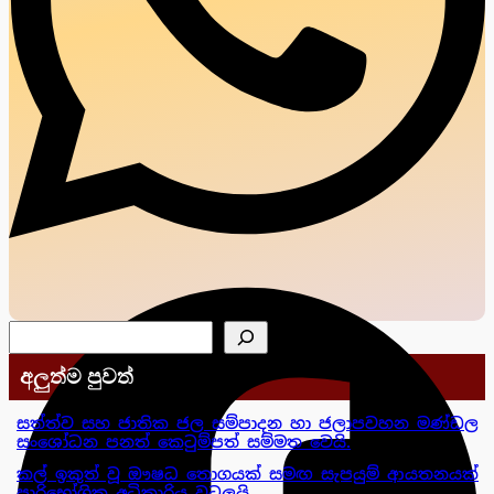
සෙවීම
අලුත්ම පුවත්
සත්ත්ව සහ ජාතික ජල සම්පාදන හා ජලාපවහන මණ්ඩල
සංශෝධන පනත් කෙටුම්පත් සම්මත වෙයි.
කල් ඉකුත් වූ ඖෂධ තොගයක් සමඟ සැපයුම් ආයතනයක්
පාරිභෝගික අධිකාරිය වටලයි.