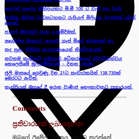
හෙටත් ප්‍රදේශ කිහිපයකට මි.මී 100 ට වැඩි තද වැසි.
ජාතික නිවාස වැඩසටහනට රුපියල් මිලියන 44,000ක් වෙන්
කෙරේ.
පාසල් නිවාඩුව ගැන දැනුම්දීමක්.
අගෝස්තු මාසයට අදාළව ගෑස් මිලේ වෙනසක් නෑ.
තද සුළං පිළිබඳ කාලගුණයෙන් නිවේදනයක්.
නවතම කැබිනට් පත්‍රිකාව අධිකරණයේ ස්වාධීනත්වය
කෙලෙසීමේ මූලාරම්භයක් – දිනන දකුණ.
ජුලි මාසයේ ගෙවුණු දින 21ට සංචාරකයින් 138,730ක්
මෙරටට ඇවිත්.
කැස්පියන් මුහුදේ දී ඉරාන වාණිජ නෞකාවකට ප්‍රහාරයක්.
Comments
ප්‍රතිචාරයක් ලබාදෙන්න
ඔබගේ ඊමේල් ලිපිනය ප්‍රසිද්ධ කරන්නේ