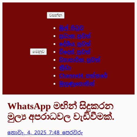
Skip
to
වසන්න
content
මුල් පිටුව
ප්‍රධාන පුවත්
දේශීය පුවත්
විදෙස් පුවත්
මෙනුව
ව්‍යාපාරික පුවත්
ක්‍රීඩා
Channel4 පත්තරේ
මුහුණුපොතින්
WhatsApp මඟින් සිදුකරන
මුල්‍ය අපරාධවල වැඩිවීමක්.
නොවැ. 4, 2025 7:48 පෙරවරු