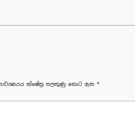
‍යාවශ්‍යයය ක්ෂේත්‍ර සලකුණු කොට ඇත
*