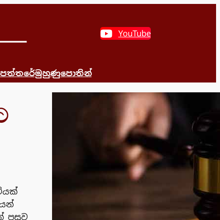
YouTube
 පත්තරේ
මුහුණුපොතින්
ට
ියක්
ෙන්
් පසුව