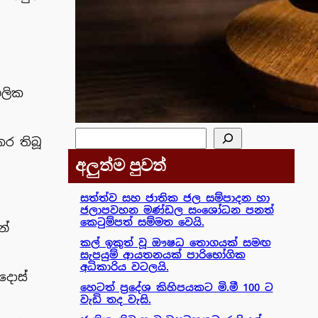
ගලික
සෙවීම
කර තිබූ
අලුත්ම පුවත්
සත්ත්ව සහ ජාතික ජල සම්පාදන හා
ජලාපවහන මණ්ඩල සංශෝධන පනත්
කෙටුම්පත් සම්මත වෙයි.
න්
කල් ඉකුත් වූ ඖෂධ තොගයක් සමඟ
සැපයුම් ආයතනයක් පාරිභෝගික
අධිකාරිය වටලයි.
ිදොස්
හෙටත් ප්‍රදේශ කිහිපයකට මි.මී 100 ට
වැඩි තද වැසි.