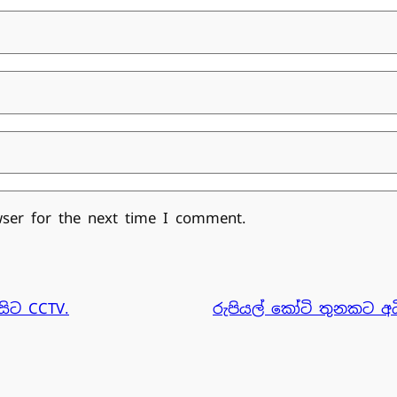
wser for the next time I comment.
ිට CCTV.
රුපියල් කෝටි තුනකට අධ