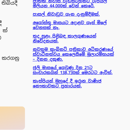
ජාතික නිවාස වැඩසටහනට රුපියල්
තිබියදී
මිලියන 44,000ක් වෙන් කෙරේ.
පාසල් නිවාඩුව ගැන දැනුම්දීමක්.
අගෝස්තු මාසයට අදාළව ගෑස් මිලේ
ී
වෙනසක් නෑ.
 ක්
තද සුළං පිළිබඳ කාලගුණයෙන්
ට
නිවේදනයක්.
නවතම කැබිනට් පත්‍රිකාව අධිකරණයේ
ස්වාධීනත්වය කෙලෙසීමේ මූලාරම්භයක්
් කරගනු
– දිනන දකුණ.
ජුලි මාසයේ ගෙවුණු දින 21ට
සංචාරකයින් 138,730ක් මෙරටට ඇවිත්.
කැස්පියන් මුහුදේ දී ඉරාන වාණිජ
නෞකාවකට ප්‍රහාරයක්.