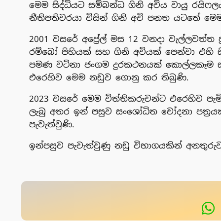
මෙම සිද්ධියට සම්බන්ධ ගිනි අවිය වායු රයිෆ
නීතිපතිවරයා විසින් ගිනි අවි පනත යටතේ මෙ
2001 වසරේ අප්‍රේල් මස 12 වනදා වැල්ලවත්ත 
රම්බෝ පිහියක් සහ ගිනි අවියක් පෙන්වා එහි ස
පමණ වටිනා ජංගම දුරකථනයක් කොල්ලකෑම සම්
එරෙහිව මෙම නඩුව ගොනු කර තිබුණි.
2023 වසරේ මෙම විත්තිකරුවන්ට එරෙහිව පැමි
ලැබු අතර ඉන් පසුව සංශෝධිත චෝදනා පත්‍රය
පැවැත්වුණි.
ඉන්පසුව පැවැත්වුණු නඩු විභාගයකින් අනතුරු