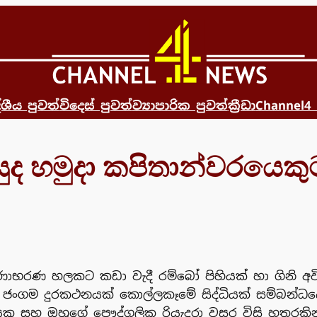
්ශීය පුවත්
විදෙස් පුවත්
ව්‍යාපාරික පුවත්
ක්‍රීඩා
Channel4
යුද හමුදා කපිතාන්වරයෙකු
ර්ණාභරණ හලකට කඩා වැදී රම්බෝ පිහියක් හා ගිනි අව
ත් ජංගම දුරකථනයක් කොල්ලකෑමේ සිද්ධියක් සම්බන්ධය
යකු සහ ඔහුගේ පෞද්ගලික රියැදුරා වසර විසි හතරකින