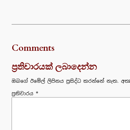
Comments
ප්‍රතිචාරයක් ලබාදෙන්න
ඔබගේ ඊමේල් ලිපිනය ප්‍රසිද්ධ කරන්නේ නැත.
අත්
ප්‍රතිචාරය
*