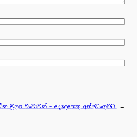
ික මූල්‍ය වංචාවක් – දෙදෙනෙකු අත්අඩංගුවට.
→