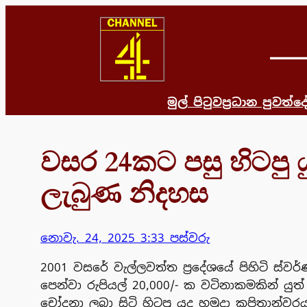
Skip
to
content
මුල් පිටුව
ප්‍රධාන පුවත්
දෙ
වසර 24කට පසු හිටපු 
ලැබුණ නිදහස
නොවැ. 24, 2025 3:33 පස්වරු
2001 වසරේ වැල්ලවත්ත ප්‍රදේශයේ පිහිටි ස්ව
පෙන්වා රුපියල් 20,000/- ක වටිනාකමකින් යු
චෝදනා ලබා සිටි හිටපු යුද හමුදා කපිතාන්වර