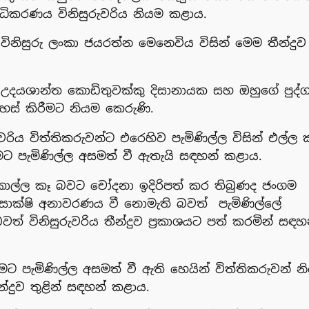
කරණය විනිසුරුවරිය නියම කළාය.
නිසුරු ලංකා ජයරත්න මෙනෙවිය විසින් මෙම තීන්දුව
න උදයශාන්ත කොඩිතුවක්කු දිසානායක සහ ඔහුගේ පුද්
හස් කිරීමට නියම කෙරුණි.
වරිය විත්තිකරුවන්ට එරෙහිව පැමිණිල්ල විසින් එල්ල 
ට පැමිණිල්ල අසමත් වී ඇතැයි සඳහන් කළාය.
ොල්ල කෑ බවට චෝදනා ඉදිරිපත් කර තිබුණද ජංගම
් සාක්ෂි අනාවරණය වී නොමැති බවත් පැමිණිල්ලේ
් විනිසුරුවරිය තීන්දුව ප්‍රකාශයට පත් කරමින් සඳහ
ට පැමිණිල්ල අසමත් වී ඇති හෙයින් විත්තිකරුවන් න
්දුව තුළින් සඳහන් කළාය.