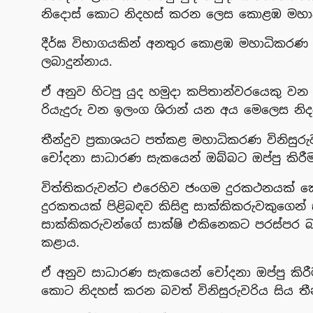
නිදොස් කොට නිදහස් කරන ලෙස කොළඹ මහාධි
දීර්ඝ විභාගයකින් අනතුර කොළඹ මහාධිකරණ වි
ලබාදුන්නාය.
ඒ අනුව හිටපු යුද හමුදා කපිතාන්වරයෙකු ව
රියැදුරු වන ඉලංග ශිරාන් යන අය මෙලෙස නිද
තීන්දුව ප්‍රකාශයට පත්කළ මහාධිකරණ විනිසුරු
චෝදනා සාධාරණ සැකයෙන් ඔබ්බට ඔප්පු කිරීම
විත්තිකරුවන්ට එරෙහිව ජංගම දුරකථනයක් ක
දුරකතයක් පිළිබඳව කිසිඳු සාක්කිකරුවකුගෙන
සාක්කිකරුවන්ගේ සාක්ෂි එකිනෙකට පරස්පර බවත
කළාය.
ඒ අනුව සාධාරණ සැකයෙන් චෝදනා ඔප්පු කිරීම
කොට නිදහස් කරන බවත් විනිසුරුවරිය සිය තීන