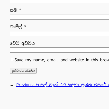
නම
*
ඊමේල්
*
වෙබ් අඩවිය
Save my name, email, and website in this bro
←
Previous:
පාසල් වෑන් රථ සඳහා ලබන වසරේ ස