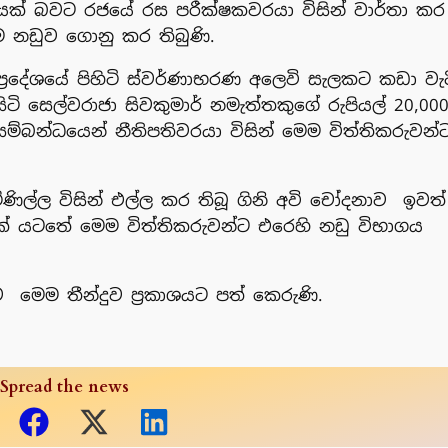
ලයක් බවට රජයේ රස පරීක්ෂකවරයා විසින් වාර්තා කර 
ම නඩුව ගොනු කර තිබුණි.
ප්‍රදේශයේ පිහිටි ස්වර්ණාභරණ අලෙවි සැලකට කඩා වැද
ිටි සෙල්වරාජා සිවකුමාර් නමැත්තකුගේ රුපියල් 20,000
බන්ධයෙන් නීතිපතිවරයා විසින් මෙම විත්තිකරුවන්
ණිල්ල විසින් එල්ල කර තිබූ ගිනි අවි චෝදනාව ඉවත
ක් යටතේ මෙම විත්තිකරුවන්ට එරෙහි නඩු විභාගය
ව මෙම තීන්දුව ප්‍රකාශයට පත් කෙරුණි.
Spread the news