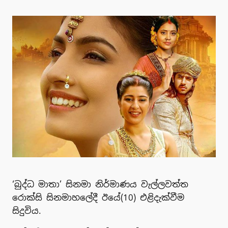
‘බුද්ධ මාතා’ සිනමා නිර්මාණය වැල්ලවත්ත
රොක්සි සිනමාහලේදී ඊයේ(10) එළිදැක්වීම
සිදුවිය.