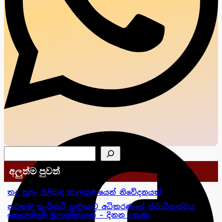
සෙවීම
අලුත්ම පුවත්
තද සුළං පිළිබඳ කාලගුණයෙන් නිවේදනයක්.
නවතම කැබිනට් පත්‍රිකාව අධිකරණයේ ස්වාධීනත්වය
කෙලෙසීමේ මූලාරම්භයක් – දිනන දකුණ.