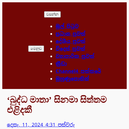
Skip
to
වසන්න
content
මුල් පිටුව
ප්‍රධාන පුවත්
දේශීය පුවත්
විදෙස් පුවත්
මෙනුව
ව්‍යාපාරික පුවත්
ක්‍රීඩා
Channel4 පත්තරේ
මුහුණුපොතින්
‘බුද්ධ මාතා’ සිනමා සිත්තම
එළිදකී
දෙසැ. 11, 2024 4:31 පස්වරු