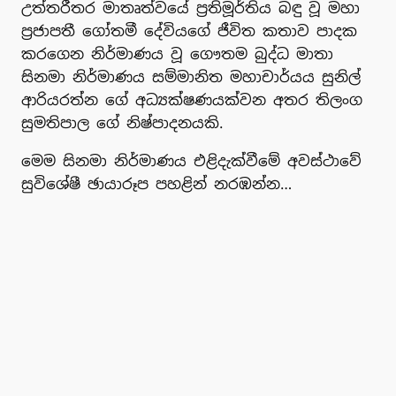
උත්තරීතර මාතෘත්වයේ ප්‍රතිමූර්තිය බඳු වූ මහා
ප්‍රජාපතී ගෝතමී දේවියගේ ජීවිත කතාව පාදක
කරගෙන නිර්මාණය වූ ගෞතම බුද්ධ මාතා
සිනමා නිර්මාණය සම්මානිත මහාචාර්යය සුනිල්
ආරියරත්න ගේ අධ්‍යක්ෂණයක්වන අතර තිලංග
සුමතිපාල ගේ නිෂ්පාදනයකි.
මෙම සිනමා නිර්මාණය එළිදැක්වීමේ අවස්ථාවේ
සුවිශේෂී ඡායාරූප පහළින් නරඹන්න…