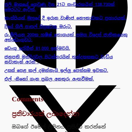
ජුලි මාසයේ ගෙවුණු දින 21ට සංචාරකයින් 138,730ක්
මෙරටට ඇවිත්.
කැස්පියන් මුහුදේ දී ඉරාන වාණිජ නෞකාවකට ප්‍රහාරයක්.
දියේ ගිලී පාසල් සිසුවෙකු මරුට.
රු.මිලියන 200ක හෂීෂ් තොගයක් සමග විදෙස් ජාතිකයෙකු
අත්අඩංගුවට.
ඩෙංගු රෝගීන් 81,000 ඉක්මවයි.
ජනපති මන්දිරවල පිටස්තරයින් තුන්දහසකට වැඩිය
නවාතැන් අරන් .
උසස් පෙළ කල් දමන්නැයි ඉල්ලු පෙත්සම ඉවතට.
එල් -නිනෝ ගැන ප්‍රබල අනතුරු ඇඟවීමක්.
Comments
ප්‍රතිචාරයක් ලබාදෙන්න
ඔබගේ ඊමේල් ලිපිනය ප්‍රසිද්ධ කරන්නේ