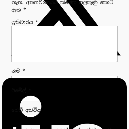
නැත.
අත්‍යාවශ්‍යයය ක්ෂේත්‍ර සලකුණු කොට
ඇත
*
ප්‍රතිචාරය
*
නම
*
ඊමේල්
*
වෙබ් අඩවිය