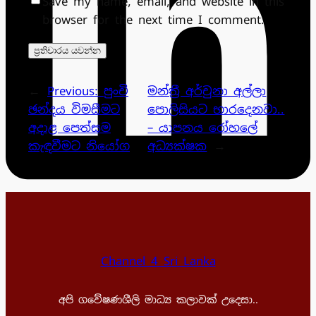
Save my name, email, and website in this
browser for the next time I comment.
←
Previous:
පුංචි
මන්ත්‍රී අර්චුනා අල්ලා
ඡන්දය විමසීමට
පොලිසියට භාරදෙනවා..
අදාළ පෙත්සම
– යාපනය රෝහලේ
කැඳවීමට නියෝග
අධ්‍යක්ෂක
→
Channel 4 Sri Lanka
අපි ගවේෂණශීලි මාධ්‍ය කලාවක් උදෙසා..