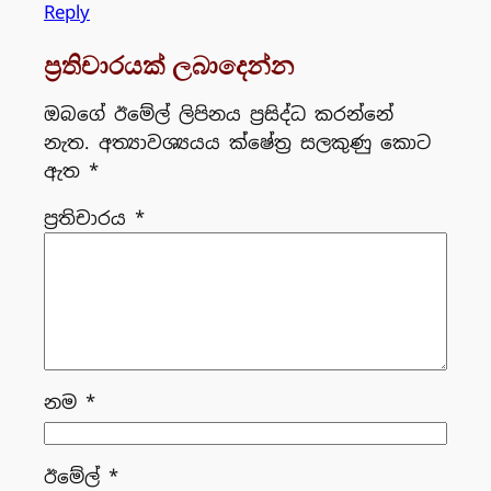
Reply
ප්‍රතිචාරයක් ලබාදෙන්න
ඔබගේ ඊමේල් ලිපිනය ප්‍රසිද්ධ කරන්නේ
නැත.
අත්‍යාවශ්‍යයය ක්ෂේත්‍ර සලකුණු කොට
ඇත
*
ප්‍රතිචාරය
*
නම
*
ඊමේල්
*