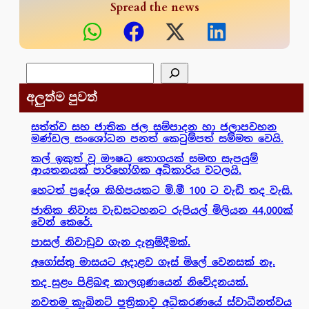
Spread the news
සෙවීම
අලුත්ම පුවත්
සත්ත්ව සහ ජාතික ජල සම්පාදන හා ජලාපවහන
මණ්ඩල සංශෝධන පනත් කෙටුම්පත් සම්මත වෙයි.
කල් ඉකුත් වූ ඖෂධ තොගයක් සමඟ සැපයුම්
ආයතනයක් පාරිභෝගික අධිකාරිය වටලයි.
හෙටත් ප්‍රදේශ කිහිපයකට මි.මී 100 ට වැඩි තද වැසි.
ජාතික නිවාස වැඩසටහනට රුපියල් මිලියන 44,000ක්
වෙන් කෙරේ.
පාසල් නිවාඩුව ගැන දැනුම්දීමක්.
අගෝස්තු මාසයට අදාළව ගෑස් මිලේ වෙනසක් නෑ.
තද සුළං පිළිබඳ කාලගුණයෙන් නිවේදනයක්.
නවතම කැබිනට් පත්‍රිකාව අධිකරණයේ ස්වාධීනත්වය