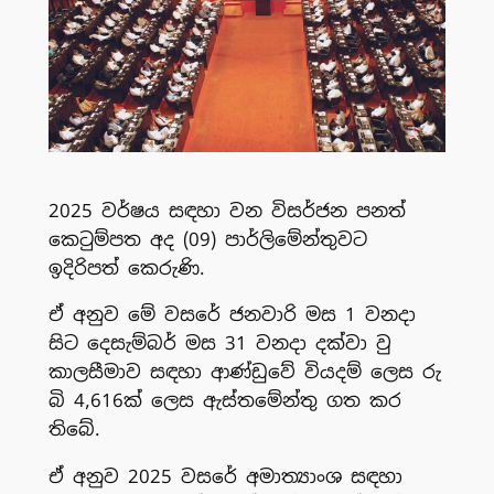
2025 වර්ෂය සඳහා වන විසර්ජන පනත්
කෙටුම්පත අද (09) පාර්ලිමේන්තුවට
ඉදිරිපත් කෙරුණි.
ඒ අනුව මේ වසරේ ජනවාරි මස 1 වනදා
සිට දෙසැම්බර් මස 31 වනදා දක්වා වු
කාලසීමාව සඳහා ආණ්ඩුවේ වියදම් ලෙස රු
බි 4,616ක් ලෙස ඇස්තමේන්තු ගත කර
තිබේ.
ඒ අනුව 2025 වසරේ අමාත්‍යාංශ සඳහා