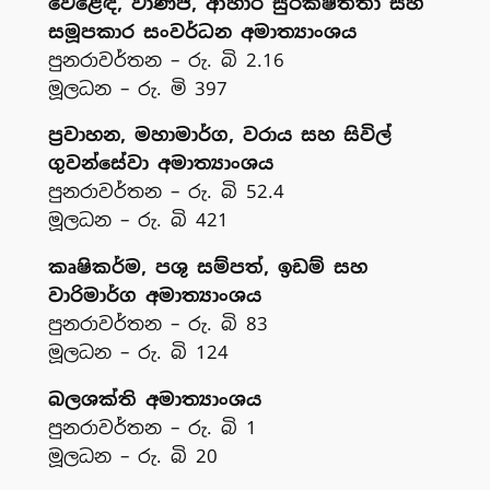
වෙළෙඳ, වාණිජ, ආහාර සුරක්ෂිතතා සහ
සමූපකාර සංවර්ධන අමාත්‍යාංශය
පුනරාවර්තන – රු. බි 2.16
මූලධන – රු. මි 397
ප්‍රවාහන, මහාමාර්ග, වරාය සහ සිවිල්
ගුවන්සේවා අමාත්‍යාංශය
පුනරාවර්තන – රු. බි 52.4
මූලධන – රු. බි 421
කෘෂිකර්ම, පශු සම්පත්, ඉඩම් සහ
වාරිමාර්ග අමාත්‍යාංශය
පුනරාවර්තන – රු. බි 83
මූලධන – රු. බි 124
බලශක්ති අමාත්‍යාංශය
පුනරාවර්තන – රු. බි 1
මූලධන – රු. බි 20