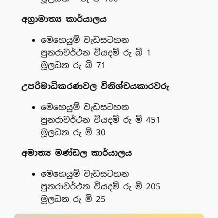
අග්‍රාමාත්‍ය කාර්යාලය
මෙහෙයුම් වැඩසටහන
පුනරාවර්ථන වියදම් රු බි 1
මූලධන රු බි 71
උපරිමාධිකරණවල විනිශ්චයකාරවරු
මෙහෙයුම් වැඩසටහන
පුනරාවර්ථන වියදම් රු මි 451
මූලධන රු මි 30
අමාත්‍ය මණ්ඩල කාර්යාලය
මෙහෙයුම් වැඩසටහන
පුනරාවර්ථන වියදම් රු මි 205
මූලධන රු මි 25