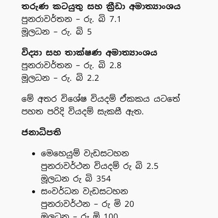
තරුණ කටයුතු සහ ක්‍රීඩා අමාත්‍යාංශය
පුනරාවර්තන – රු. බි 7.1
මූලධන – රු. බි 5
විද්‍යා සහ තාක්ෂණ අමාත්‍යාංශය
පුනරාවර්තන – රු. බි 2.8
මූලධන – රු. බි 2.2
මේ අතර විශේෂ වියදම් ඒකකය යටතේ
පහත පරිදි වියදම් සැකසී ඇත.
ජනාධිපති
මෙහෙයුම් වැඩසටහන
පුනරාවර්ථන වියදම් රු බි 2.5
මූලධන රු බි 354
සංවර්ධන වැඩසටහන
පුනරාවර්ථන – රු මි 20
මූලධන – රු මි 100