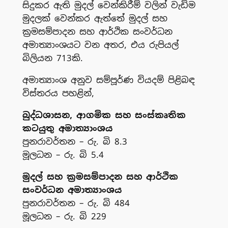
සිදුකර ඇති මුදල් වෙන්කිරීම් වලින් වැඩිම
මුදලක් වෙන්කර ඇත්තේ මුදල් සහ
ක්‍රමසම්පාදන සහ ආර්ථික සංවර්ධන
අමාත්‍යාංශයට වන අතර, එය රුපියල්
බිලියන 713කි.
අමාත්‍යාංශ අනුව සම්පූර්ණ වියදම් පිළිබඳ
විස්තරය පහළින්,
බුද්ධශාසන, ආගමික සහ සංස්කෘතික
කටයුතු අමාත්‍යාංශය
පුනරාවර්තන – රු. බි 8.3
මූලධන – රු. බි 5.4
මුදල් සහ ක්‍රමසම්පාදන සහ ආර්ථික
සංවර්ධන අමාත්‍යාංශය
පුනරාවර්තන – රු. බි 484
මූලධන – රු. බි 229