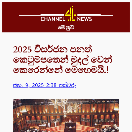
Skip
to
content
මෙනුව
2025 විසර්ජන පනත්
කෙටුම්පතෙන් මුදල් වෙන්
කෙරෙන්නේ මෙහෙමයි.!
ජන. 9, 2025 2:38 පස්වරු