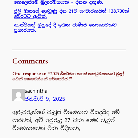
කෙලෙසීමේ මූලාරම්භයක් – දිනන දකුණ.
ජුලි මාසයේ ගෙවුණු දින 21ට සංචාරකයින් 138,730ක්
මෙරටට ඇවිත්.
කැස්පියන් මුහුදේ දී ඉරාන වාණිජ නෞකාවකට
ප්‍රහාරයක්.
Comments
One response to “2025 විසර්ජන පනත් කෙටුම්පතෙන් මුදල්
වෙන් කෙරෙන්නේ මෙහෙමයි.!”
sachintha
ජනවාරි 9, 2025
ගුරුවරුන්ගේ වැටුප් විශමතාව විසදයිද මේ
පාරවත්, අවි අවුරුදු 27 වඩා මෙම වැටුප්
විශමතාවෙන් පීඩා විදිනවා,