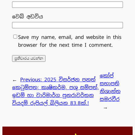
වෙබ් අඩවිය
Save my name, email, and website in this
browser for the next time I comment.
කෝප්
←
Previous:
2025 විසර්ජන පනත්
සභාපති
කෙටුම්පත; කෘෂිකර්ම, පශු සම්පත්,
නිශාන්ත
ඉඩම් හා වාරිමාර්ග පුනරාවර්තන
සමරවීර
වියදම් රුපියල් බිලියන 83.8ක්.!
→