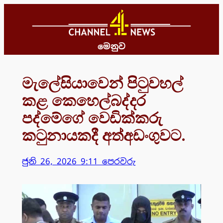
Skip
to
content
මෙනුව
මැලේසියාවෙන් පිටුවහල්
කළ කෙහෙල්බද්දර
පද්මේගේ වෙඩික්කරු
කටුනායකදී අත්අඩංගුවට.
ජුනි 26, 2026 9:11 පෙරවරු