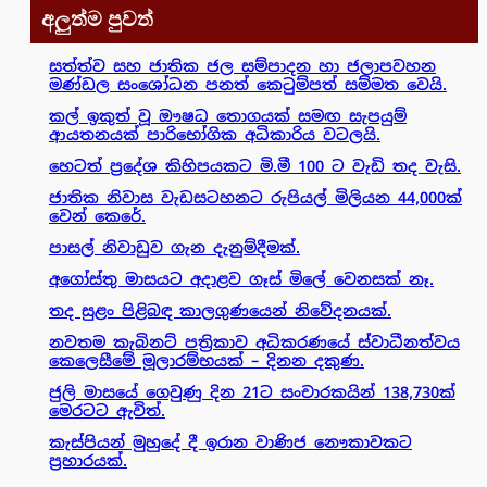
අලුත්ම පුවත්
සත්ත්ව සහ ජාතික ජල සම්පාදන හා ජලාපවහන
මණ්ඩල සංශෝධන පනත් කෙටුම්පත් සම්මත වෙයි.
කල් ඉකුත් වූ ඖෂධ තොගයක් සමඟ සැපයුම්
ආයතනයක් පාරිභෝගික අධිකාරිය වටලයි.
හෙටත් ප්‍රදේශ කිහිපයකට මි.මී 100 ට වැඩි තද වැසි.
ජාතික නිවාස වැඩසටහනට රුපියල් මිලියන 44,000ක්
වෙන් කෙරේ.
පාසල් නිවාඩුව ගැන දැනුම්දීමක්.
අගෝස්තු මාසයට අදාළව ගෑස් මිලේ වෙනසක් නෑ.
තද සුළං පිළිබඳ කාලගුණයෙන් නිවේදනයක්.
නවතම කැබිනට් පත්‍රිකාව අධිකරණයේ ස්වාධීනත්වය
කෙලෙසීමේ මූලාරම්භයක් – දිනන දකුණ.
ජුලි මාසයේ ගෙවුණු දින 21ට සංචාරකයින් 138,730ක්
මෙරටට ඇවිත්.
කැස්පියන් මුහුදේ දී ඉරාන වාණිජ නෞකාවකට
ප්‍රහාරයක්.