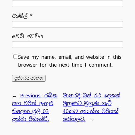
ඊමේල්
*
වෙබ් අඩවිය
Save my name, email, and website in this
browser for the next time I comment.
←
Previous:
රඛිත
මාතරදී බස් රථ දෙකක්
සහ චරිත් ඇතුළු
මුහුණට මුහුණ ගැටී
තිදෙනා ජුලි 03
40කට ආසන්න පිරිසක්
දක්වා රිමාන්ඩ්.
රෝහලට.
→