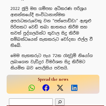
2022 ජූලි මස ගම්පහ අධිකරණ පරිශ්‍රය
ආසන්නයේදී සංවිධානාත්මක
අපරාධකරුවෙකු වන “පස්පොඩ්ඩා” ඇතුළු
පිරිසකට වෙඩි තබා ඝාතනය කිරීම සහ
තවත් පුද්ගලයින්ට තුවාල සිදු කිරීම
සම්බන්ධයෙන් සැකකරුට චෝදනා එල්ල වී
තිබේ.
මෙම සැකකරුට පැය 72ක රැඳවුම් නියෝග
ලබාගෙන වැඩිදුර විමර්ශන සිදු කිරීමට
නියමිත බව පොලිසිය පවසයි.
Spread the news
සෙවීම