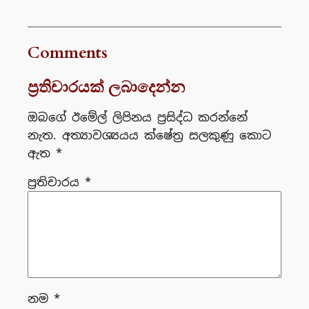
Comments
ප්‍රතිචාරයක් ලබාදෙන්න
ඔබගේ ඊමේල් ලිපිනය ප්‍රසිද්ධ කරන්නේ
නැත.
අත්‍යාවශ්‍යයය ක්ෂේත්‍ර සලකුණු කොට
ඇත
*
ප්‍රතිචාරය
*
නම
*