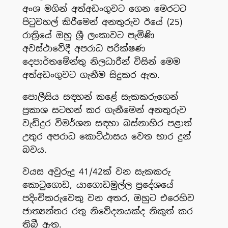
අංශ මගින් අත්අඩංගුවට ගෙන මෙරටට
පිටුවහල් කිරීමෙන් අනතුරුව ඊයේ (25)
රාත්‍රියේ ඔහු ශ්‍රී ලංකාවට පැමිණි
අවස්ථාවේදී අපරාධ පරීක්ෂණ
දෙපාර්තමේන්තු නිලධාරීන් විසින් මෙම
අත්අඩංගුවට ගැනීම සිදුකර ඇත.
පොලීසිය සඳහන් කළේ සැකකරුගෙන්
ප්‍රකාශ සටහන් කර ගැනීමෙන් අනතුරුව
වැඩිදුර විමර්ශන සඳහා බස්නාහිර පළාත්
උතුර අපරාධ කොට්ඨාසය වෙත භාර දුන්
බවය.
වයස අවුරුදු 41/42ක් වන සැකකරු
කොටුගොඩ, යාගොඩමුල්ල ප්‍රදේශයේ
පදිංචිකරුවෙකු වන අතර, ඔහුට එරෙහිව
ජාත්‍යන්තර රතු නිවේදනයක්ද නිකුත් කර
තිබී ඇත.