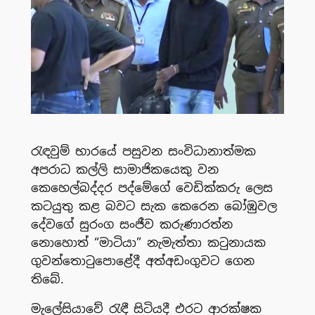
රැඳවුම් භාරයේ පසුවන සංවිධානාත්මක
අපරාධ කල්ලි සාමාජිකයෙකු වන
කෙහෙල්බද්දර පද්මේගේ වෙඩික්කරු ලෙස
කටයුතු කළ බවට සැක කෙරෙන බෝඹුවල
දේවගේ සුරංග සංජීව කරුණාරත්න
නොහොත් “මාටියා” නැමැත්තා කටුනායක
ගුවන්තොටුපොළේදී අත්අඩංගුවට ගෙන
තිබේ.
මැලේසියාවේ රැඳී සිටියදී එරට ආරක්ෂක