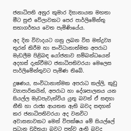
ජනාධිපති අනුර කුමාර දිසානායක මහතා
මීට සුළු වේලාවක‌ට පෙර පාර්ලිමේන්තු
සභාගර්භය වෙත පැමිණියේය.
අද දින විවාදයට ගනු ලබන විස මත්ද්‍රව්‍ය
තුරන් කිරීම හා සංවිධානාත්මක අපරාධ
මැඩලීම පිළිබඳ යෝජනාව සම්බන්ධයෙන්
අදහස් දැක්වීමට ජනාධිපතිවරයා මෙලෙස
පාර්ලිමේන්තුව‌ට පැමිණ තිබේ.
දුෂණය, සංවිධානාත්මක අපරාධ කල්ලි, කුඩු
ව්‍යාපාරිකයින්, අපරාධ හා දේශපාලනය යන
සියල්ල මැඩපැවැත්විය යුතු බවත් ඒ සඳහා
නීති හා රාජ්‍ය ආයතන ඇති බවද සඳහන්
කර ජනාධිපතිවරයා අද වනවිට
අවාසනාවකට මෙන් විපක්ෂය මේ සියල්ලේ
ප්‍රධාන චුදිතයා බවට පත්ව ඇති බවද