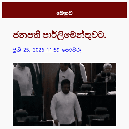
Skip
to
මෙනුව
content
ජනපති පාර්ලිමේන්තුවට.
ජුනි 25, 2026 11:59 පෙරවරු