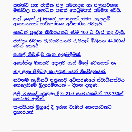
සත්ත්ව සහ ජාතික ජල සම්පාදන හා ජලාපවහන
මණ්ඩල සංශෝධන පනත් කෙටුම්පත් සම්මත වෙයි.
කල් ඉකුත් වූ ඖෂධ තොගයක් සමඟ සැපයුම්
ආයතනයක් පාරිභෝගික අධිකාරිය වටලයි.
හෙටත් ප්‍රදේශ කිහිපයකට මි.මී 100 ට වැඩි තද වැසි.
ජාතික නිවාස වැඩසටහනට රුපියල් මිලියන 44,000ක්
වෙන් කෙරේ.
පාසල් නිවාඩුව ගැන දැනුම්දීමක්.
අගෝස්තු මාසයට අදාළව ගෑස් මිලේ වෙනසක් නෑ.
තද සුළං පිළිබඳ කාලගුණයෙන් නිවේදනයක්.
නවතම කැබිනට් පත්‍රිකාව අධිකරණයේ ස්වාධීනත්වය
කෙලෙසීමේ මූලාරම්භයක් – දිනන දකුණ.
ජුලි මාසයේ ගෙවුණු දින 21ට සංචාරකයින් 138,730ක්
මෙරටට ඇවිත්.
කැස්පියන් මුහුදේ දී ඉරාන වාණිජ නෞකාවකට
ප්‍රහාරයක්.