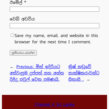
ඊමේල්
*
වෙබ් අඩවිය
Save my name, email, and website in this
browser for the next time I comment.
←
Previous:
මින් ඉදිරියට
ක්‍රිෂ් නඩූවේ
අස්වැසුම දුප්පත් සහ අන්ත
සාක්ෂිකරුවන්ට
දිළිදු පවුල් වෙත පමණයි.
සිතාසි .
→
Channel 4 Sri Lanka