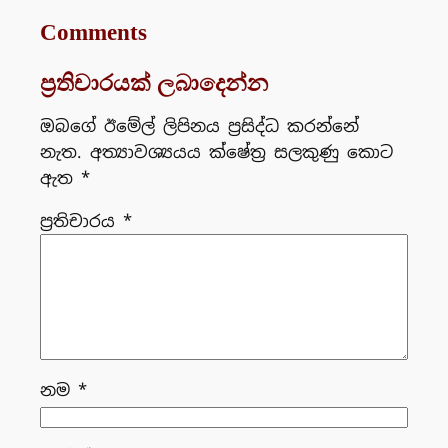
Comments
ප්‍රතිචාරයක් ලබාදෙන්න
ඔබගේ ඊමේල් ලිපිනය ප්‍රසිද්ධ කරන්නේ
නැත.
අත්‍යාවශ්‍යයය ක්ෂේත්‍ර සලකුණු කොට
ඇත
*
ප්‍රතිචාරය
*
නම
*