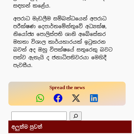
සඳහන් කළේය.
අපරාධ මැඩලීම සම්බන්ධයෙන් අපරාධ
පරීක්ෂණ දෙපාර්තමේන්තුවේ අධ්‍යක්ෂ,
නියෝජ්‍ය පොලිස්පති ශානි අබේසේකර
මහතා විශාල කාර්යභාරයක් ඉටුකරන
බවත් අද ඔහු විපක්ෂයේ සතුරෙකු බවට
පත්ව ඇතැයි ද ජනාධිපතිවරයා මෙහිදී
පැවසීය.
Spread the news
සෙවීම
අලුත්ම පුවත්