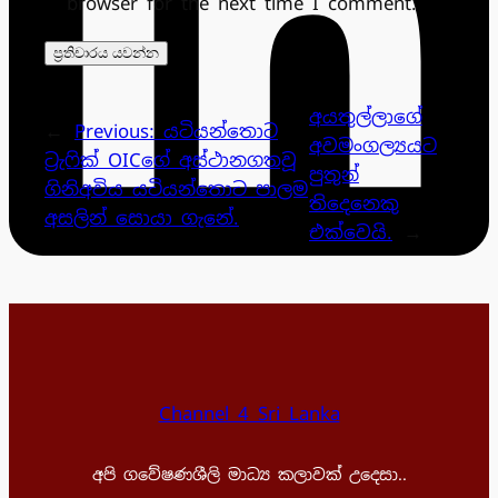
browser for the next time I comment.
අයතුල්ලාගේ
←
Previous:
යටියන්තොට
අවමංගල්‍යයට
ට්‍රැෆික් OICගේ අස්ථානගතවූ
පුතුන්
ගිනිඅවිය යටියන්තොට පාලම
තිදෙනෙකු
අසලින් සොයා ගැනේ.
එක්වෙයි.
→
Channel 4 Sri Lanka
අපි ගවේෂණශීලි මාධ්‍ය කලාවක් උදෙසා..