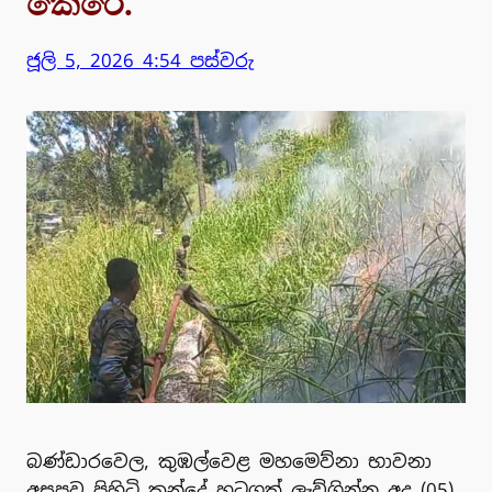
කෙරේ.
ජූලි 5, 2026 4:54 පස්වරු
බණ්ඩාරවෙල, කුඹල්වෙළ මහමෙව්නා භාවනා
අසපුව පිහිටි කන්දේ හටගත් ලැව්ගින්න අද (05)