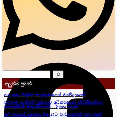
සෙවීම
අලුත්ම පුවත්
තද සුළං පිළිබඳ කාලගුණයෙන් නිවේදනයක්.
නවතම කැබිනට් පත්‍රිකාව අධිකරණයේ ස්වාධීනත්වය
කෙලෙසීමේ මූලාරම්භයක් – දිනන දකුණ.
ජුලි මාසයේ ගෙවුණු දින 21ට සංචාරකයින් 138,730ක්