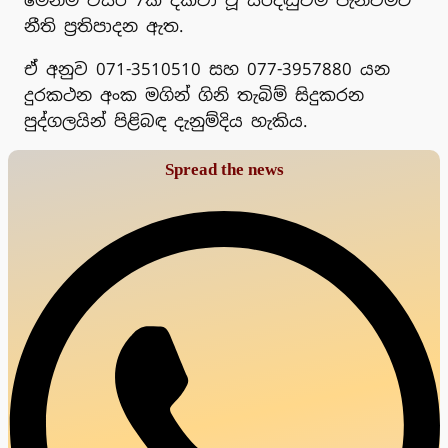
නීති ප්‍රතිපාදන ඇත.
ඒ අනුව 071-3510510 සහ 077-3957880 යන
දුරකථන අංක මගින් ගිනි තැබිම් සිදුකරන
පුද්ගලයින් පිළිබඳ දැනුම්දිය හැකිය.
Spread the news