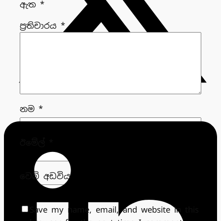
ඇත
*
ප්‍රතිචාරය
*
නම
*
ඊමේල්
*
වෙබ් අඩවිය
Save my name, email, and website in this