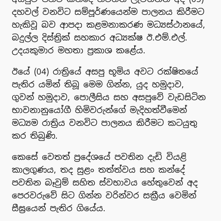
දහවල් වනවිට සම්පූර්ණයෙන්ම පාලනය කිරීමට
හැකිවූ බව ආපදා කළමනාකරණ මධ්‍යස්ථානයේ,
බදුල්ල දිස්ත්‍රික් සහකාර අධ්‍යක්ෂ ඊ.එම්.එල්.
උදයකුමාර මහතා ප්‍රකාශ කළේය.
ඊයේ (04) රාත්‍රියේ අසපු භූමිය අවට රක්ෂිතයේ
පැතිර යමින් තිබූ මෙම ගින්න, යුද හමුදාව,
ගුවන් හමුදාව, පොලීසිය සහ අසපුවේ වැඩසිටින
භාවනානුයෝගී හිමිවරුන්ගේ මැදිහත්වීමෙන්
මධ්‍යම රාත්‍රිය වනවිට පාලනය කිරීමට කටයුතු
කර තිබුණි.
කෙසේ වෙතත් ප්‍රදේශයේ පවතින දැඩි වියළි
කාලගුණය, තද සුළං තත්ත්වය සහ කන්දේ
පවතින බෑවුම් සහිත ස්වභාවය හේතුවෙන් අද
පෙරවරුවේ සිට ගින්න වරින්වර සක්‍රීය වෙමින්
සීඝ්‍රයෙන් පැතිර ගියේය.