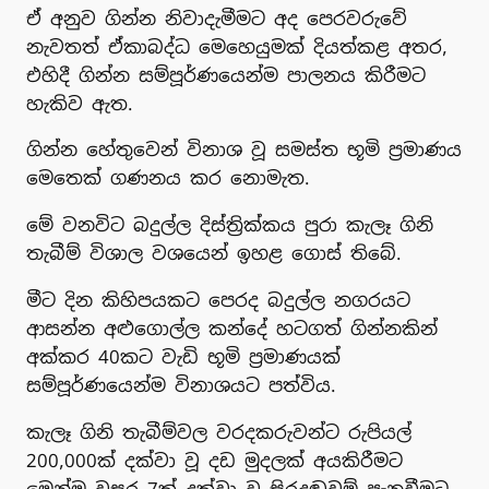
ඒ අනුව ගින්න නිවාදැමීමට අද පෙරවරුවේ
නැවතත් ඒකාබද්ධ මෙහෙයුමක් දියත්කළ අතර,
එහිදී ගින්න සම්පූර්ණයෙන්ම පාලනය කිරීමට
හැකිව ඇත.
ගින්න හේතුවෙන් විනාශ වූ සමස්ත භූමි ප්‍රමාණය
මෙතෙක් ගණනය කර නොමැත.
මේ වනවිට බදුල්ල දිස්ත්‍රික්කය පුරා කැලෑ ගිනි
තැබීම් විශාල වශයෙන් ඉහළ ගොස් තිබේ.
මීට දින කිහිපයකට පෙරද බදුල්ල නගරයට
ආසන්න අළුගොල්ල කන්දේ හටගත් ගින්නකින්
අක්කර 40කට වැඩි භූමි ප්‍රමාණයක්
සම්පූර්ණයෙන්ම විනාශයට පත්විය.
කැලෑ ගිනි තැබීම්වල වරදකරුවන්ට රුපියල්
200,000ක් දක්වා වූ දඩ මුදලක් අයකිරීමට
මෙන්ම වසර 7ක් දක්වා වූ සිරදඬුවම් පැනවීමට