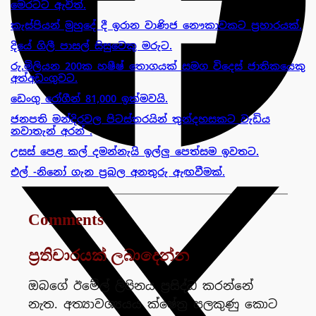
මෙරටට ඇවිත්.
කැස්පියන් මුහුදේ දී ඉරාන වාණිජ නෞකාවකට ප්‍රහාරයක්.
දියේ ගිලී පාසල් සිසුවෙකු මරුට.
රු.මිලියන 200ක හෂීෂ් තොගයක් සමග විදෙස් ජාතිකයෙකු
අත්අඩංගුවට.
ඩෙංගු රෝගීන් 81,000 ඉක්මවයි.
ජනපති මන්දිරවල පිටස්තරයින් තුන්දහසකට වැඩිය
නවාතැන් අරන් .
උසස් පෙළ කල් දමන්නැයි ඉල්ලු පෙත්සම ඉවතට.
එල් -නිනෝ ගැන ප්‍රබල අනතුරු ඇඟවීමක්.
Comments
ප්‍රතිචාරයක් ලබාදෙන්න
ඔබගේ ඊමේල් ලිපිනය ප්‍රසිද්ධ කරන්නේ
නැත.
අත්‍යාවශ්‍යයය ක්ෂේත්‍ර සලකුණු කොට