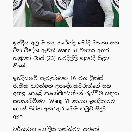
ඉන්දීය අග්‍රාමාත්‍ය නරේන්ද්‍ර මෝදි මහතා සහ
චීන විදේශ ඇමති Wang Yi මහතා අතර
හමුවක් ඊයේ (23) නවදිල්ලි නුවරදී සිදුව
තිබේ.
ඉන්දියාවේ පැවැත්වෙන 16 වන බ්‍රික්ස්
ජාතික ආරක්ෂක උපදේශකවරුන්ගේ සහ
ඉහළ පෙළේ නියෝජිතයින්ගේ රුස්වීම සඳහා
සහභාගීවීමට Wang Yi මහතා ඉන්දියාවට
ගොස් සිටින අතරතුර මෙම හමුව සිදුව
ඇත.
වර්තමාන ගෝලීය තත්ත්වය යටතේ