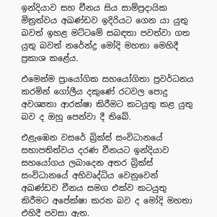
ඉන්දියාව සහ චීනය සිය සාම්ප්‍රදායික
මිත්‍රත්වය අඛණ්ඩව ඉදිරියට ගෙන යා යුතු
බවත් ඉහළ මට්ටමේ සබඳතා පවත්වා ගත
යුතු බවත් නරේන්ද්‍ර මෝදි මහතා මෙහිදී
ප්‍රකාශ ක‍ළේය.
එමෙන්ම ප්‍රායෝගික සහයෝගිතා ප්‍රවර්ධනය
කරමින් ගෝලීය දකුණේ රටවල පොදු
අවශ්‍යතා ආරක්ෂා කිරීමට කටයුතු කළ යුතු
බව ද ඔහු පෙන්වා දී තිබේ.
එළැඹෙන වසරේ බ්‍රික්ස් සංවිධානයේ
සභාපතිත්වය දරණ චීනයට ඉන්දියාව
සහයෝගය ලබාදෙන අතර බ්‍රික්ස්
සංවිධානයේ අභිවෘද්ධිය වෙනුවෙන්
අඛණ්ඩව චීනය සමග එක්ව කටයුතු
කිරීමට අපේක්ෂා කරන බව ද මෝදි මහතා
එහිදී පවසා ඇත.