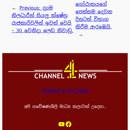
ගෝඨාභයගේ
←
Previous:
ග්‍රාම
පෙත්සම දෙවන
නිලධාරීන් සියලු ක්ෂේත්‍ර
දිනටත් විභාග
රාජකාරිවලින් ඉවත් වෙයි
කිරීම ඇරඹෙයි.
– 30 වෙනිදා ලෙඩ නිවාඩු.
→
Channel 4 Sri Lanka
අපි ගවේෂණශීලි මාධ්‍ය කලාවක් උදෙසා..
YouTube
Facebook