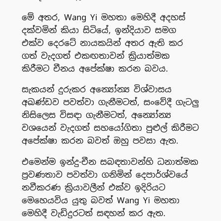
මේ අතර, Wang Yi මහතා මෙහිදී අදහස්
දක්වමින් කියා සිටියේ, ඉන්දියාව සමග
එක්ව දෙරටේ නායකයින් අතර ඇති කර
ගත් වැදගත් එකඟතාවන් ක්‍රියාත්මක
කිරීමට චීනය අපේක්ෂා කරන බවය.
සැකයන් දුරුකර අන්‍යෝන්‍ය විශ්වාසය
අඛණ්ඩව පවත්වා ගැනීමටත්, සංවේදී ගැටලු
නිසිලෙස විසඳා ගැනීමටත්, අන්‍යෝන්‍ය
වශයෙන් වැදගත් සහයෝගිතා පුළුල් කිරීමට
අපේක්ෂා කරන බවත් ඔහු පවසා ඇත.
එමෙන්ම ඉන්දු-චීන සබඳතාවන්හි ධනාත්මක
ප්‍රවණතාව පවත්වා ගනිමින් දෙපාර්ශ්වයේ
නවීකරණ ක්‍රියාවලීන් එක්ව ඉදිරියට
මෙහෙයවිය යුතු බවත් Wang Yi මහතා
මෙහිදී වැඩිදුරටත් සඳහන් කර ඇත.