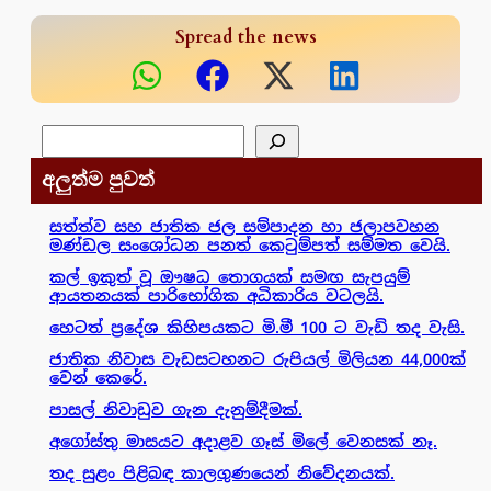
Spread the news
සෙවීම
අලුත්ම පුවත්
සත්ත්ව සහ ජාතික ජල සම්පාදන හා ජලාපවහන
මණ්ඩල සංශෝධන පනත් කෙටුම්පත් සම්මත වෙයි.
කල් ඉකුත් වූ ඖෂධ තොගයක් සමඟ සැපයුම්
ආයතනයක් පාරිභෝගික අධිකාරිය වටලයි.
හෙටත් ප්‍රදේශ කිහිපයකට මි.මී 100 ට වැඩි තද වැසි.
ජාතික නිවාස වැඩසටහනට රුපියල් මිලියන 44,000ක්
වෙන් කෙරේ.
පාසල් නිවාඩුව ගැන දැනුම්දීමක්.
අගෝස්තු මාසයට අදාළව ගෑස් මිලේ වෙනසක් නෑ.
තද සුළං පිළිබඳ කාලගුණයෙන් නිවේදනයක්.