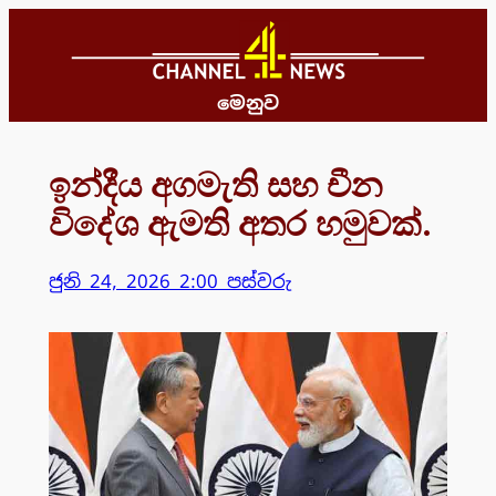
Skip
to
content
මෙනුව
ඉන්දීය අගමැති සහ චීන
විදේශ ඇමති අතර හමුවක්.
ජුනි 24, 2026 2:00 පස්වරු