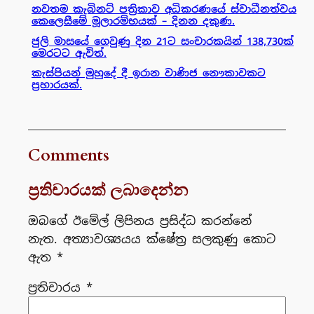
නවතම කැබිනට් පත්‍රිකාව අධිකරණයේ ස්වාධීනත්වය
කෙලෙසීමේ මූලාරම්භයක් – දිනන දකුණ.
ජුලි මාසයේ ගෙවුණු දින 21ට සංචාරකයින් 138,730ක්
මෙරටට ඇවිත්.
කැස්පියන් මුහුදේ දී ඉරාන වාණිජ නෞකාවකට
ප්‍රහාරයක්.
Comments
ප්‍රතිචාරයක් ලබාදෙන්න
ඔබගේ ඊමේල් ලිපිනය ප්‍රසිද්ධ කරන්නේ
නැත.
අත්‍යාවශ්‍යයය ක්ෂේත්‍ර සලකුණු කොට
ඇත
*
ප්‍රතිචාරය
*