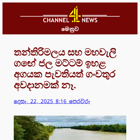
Skip
to
content
මෙනුව
තන්තිරිමලය සහ මහවැලි
ගඟේ ජල මට්ටම් ඉහළ
අගයක පැවතියත් ගංවතුර
අවදානමක් නෑ.
දෙසැ. 22, 2025 8:16 පෙරවරු