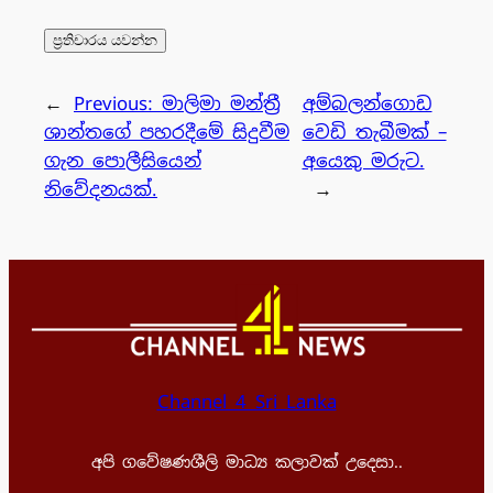
←
Previous:
මාලිමා මන්ත්‍රී
අම්බලන්ගොඩ
ශාන්තගේ පහරදීමේ සිදුවීම
වෙඩි තැබීමක් –
ගැන පොලීසියෙන්
අයෙකු මරුට.
නිවේදනයක්.
→
Channel 4 Sri Lanka
අපි ගවේෂණශීලි මාධ්‍ය කලාවක් උදෙසා..