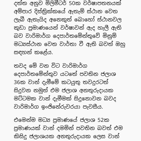
දත්ත අනුව මිලිමීටර් 50ක වර්ෂාපතනයක්
අම්පාර දිස්ත්‍රික්කයේ ඇතැම් ස්ථාන වෙත
ලැබී ඇතැයිද අනෙකුත් බොහෝ ස්ථානවල
කුඩා ප්‍රමාණයෙන් වර්ෂාවන් ඇද හැලී ඇති
බව වාරිමාර්ග දෙපාර්තමේන්තුවේ මිනුම්
මධ්‍යස්ථාන වෙත වාර්තා වී ඇති බවත් ඔහු
සඳහන් කළේය.
තවද මේ වන විට වාරිමාර්ග
දෙපාර්තමේන්තුව යටතේ පවතින ජලාශ
36ක වාන් දැමීමේ කටයුතු තවදුරටත්
සිදුවන නමුත් එම ජලාශ අනතුරුදායක
මට්ටමක වාන් දැමීමක් සිදුනොවන බවද
වාරිමාර්ග ඉංජිනේරුවරයා පැවසීය.
එමෙන්ම මධ්‍ය ප්‍රමාණයේ ජලාශ 52ක
ප්‍රමාණයක් වාන් දමමින් පවතින බවත් එම
කිසිදු ජලාශයක අනතුරුදායක ලෙස වාන්