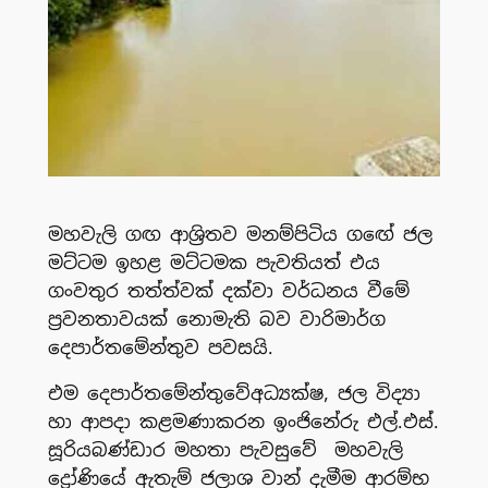
මහවැලි ගඟ ආශ්‍රිතව මනම්පිටිය ගඟේ ජල
මට්ටම ඉහළ මට්ටමක පැවතියත් එය
ගංවතුර තත්ත්වක් දක්වා වර්ධනය වීමේ
ප්‍රවනතාවයක් නොමැති බව වාරිමාර්ග
දෙපාර්තමේන්තුව පවසයි.
එම දෙපාර්තමේන්තුවේඅධ්‍යක්ෂ, ජල විද්‍යා
හා ආපදා කළමණාකරන ඉංජිනේරු එල්.එස්.
සූරියබණ්ඩාර මහතා පැවසුවේ මහවැලි
ද්‍රෝණියේ ඇතැම් ජලාශ වාන් දැමීම ආරම්භ