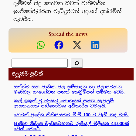
දැමීමක් සිදු නොවන බවත් වාරිමාර්ග
ඉංජිනේරුවරයා වැඩිදුරටත් අදහස් දක්වමින්
පැවසීය.
Spread the news
සෙවීම
අලුත්ම පුවත්
සත්ත්ව සහ ජාතික ජල සම්පාදන හා ජලාපවහන
මණ්ඩල සංශෝධන පනත් කෙටුම්පත් සම්මත වෙයි.
කල් ඉකුත් වූ ඖෂධ තොගයක් සමඟ සැපයුම්
ආයතනයක් පාරිභෝගික අධිකාරිය වටලයි.
හෙටත් ප්‍රදේශ කිහිපයකට මි.මී 100 ට වැඩි තද වැසි.
ජාතික නිවාස වැඩසටහනට රුපියල් මිලියන 44,000ක්
වෙන් කෙරේ.