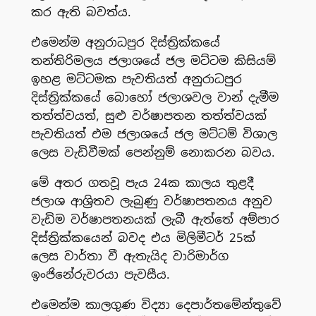
කර ඇති බවත්ය.
එමෙන්ම අනුරාධපුර දිස්ත්‍රික්කයේ
තන්තිරිමලය ජලාශයේ ජල මට්ටම කිසියම්
ඉහළ මට්ටමක පැවතියත් අනුරාධපුර
දිස්ත්‍රික්කයේ බොහෝ ජලාශවල වාන් දැමීම
තත්ත්වයත්, සුළු වර්ෂාපතන තත්ත්වයක්
පැවතියත් එම ජලාශයේ ජල මට්ටම් විශාල
ලෙස වැඩිවීමක් පෙන්නුම් නොකරන බවය.
මේ අතර ගතවූ පැය 24ක කාලය තුළදී
ජලාශ ආශ්‍රිතව ලැබුණු වර්ෂාපතනය අනුව
වැඩිම වර්ෂාපතනයක් ලැබී ඇත්තේ අම්පාර
දිස්ත්‍රික්කයෙන් බවද එය මිලිමීටර් 25ක්
ලෙස වාර්තා වී ඇතැයිද වාරිමාර්ග
ඉංජිනේරුවරයා පැවසීය.
එමෙන්ම කාලගුණ විද්‍යා දෙපාර්තමේන්තුවේ