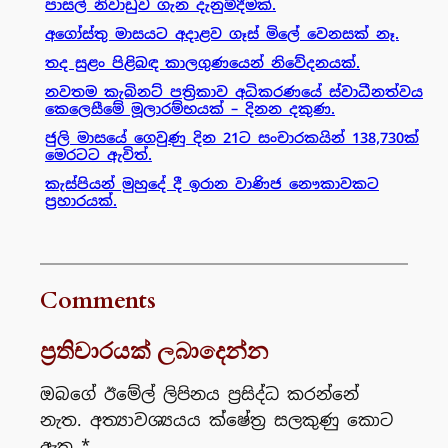
පාසල් නිවාඩුව ගැන දැනුම්දීමක්.
අගෝස්තු මාසයට අදාළව ගෑස් මිලේ වෙනසක් නෑ.
තද සුළං පිළිබඳ කාලගුණයෙන් නිවේදනයක්.
නවතම කැබිනට් පත්‍රිකාව අධිකරණයේ ස්වාධීනත්වය
කෙලෙසීමේ මූලාරම්භයක් – දිනන දකුණ.
ජුලි මාසයේ ගෙවුණු දින 21ට සංචාරකයින් 138,730ක්
මෙරටට ඇවිත්.
කැස්පියන් මුහුදේ දී ඉරාන වාණිජ නෞකාවකට
ප්‍රහාරයක්.
Comments
ප්‍රතිචාරයක් ලබාදෙන්න
ඔබගේ ඊමේල් ලිපිනය ප්‍රසිද්ධ කරන්නේ
නැත.
අත්‍යාවශ්‍යයය ක්ෂේත්‍ර සලකුණු කොට
ඇත
*