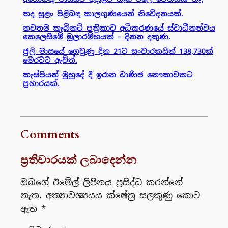
තද සුළං පිළිබඳ කාලගුණයෙන් නිවේදනයක්.
නවතම කැබිනට් පත්‍රිකාව අධිකරණයේ ස්වාධීනත්වය
කෙලෙසීමේ මූලාරම්භයක් – දිනන දකුණ.
ජුලි මාසයේ ගෙවුණු දින 21ට සංචාරකයින් 138,730ක්
මෙරටට ඇවිත්.
කැස්පියන් මුහුදේ දී ඉරාන වාණිජ නෞකාවකට
ප්‍රහාරයක්.
Comments
ප්‍රතිචාරයක් ලබාදෙන්න
ඔබගේ ඊමේල් ලිපිනය ප්‍රසිද්ධ කරන්නේ
නැත.
අත්‍යාවශ්‍යයය ක්ෂේත්‍ර සලකුණු කොට
ඇත
*