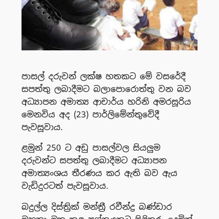
පාසල් දරුවන් ලක්ෂ හතකට මේ වසරේදී
සපත්තු ලබාදීමට බලාපොරොත්තු වන බව
අධ්‍යාපන අමාත්‍ය ආචාර්ය හරිනි අමරසූරිය
මෙනවිය අද (23) පාර්ලිමේන්තුවේදී
පැවසූවාය.
ළමුන් 250 ට අඩු පාසල්වල සියලුම
දරුවන්ට සපත්තු ලබාදීමට අධ්‍යාපන
අමාත්‍යංශය තීරණය කර ඇති බව ඇය
වැඩිදුරටත් පැවසූවාය.
බදුල්ල දිස්ත්‍රික් මන්ත්‍රී රවීන්ද්‍ර බණ්ඩාර