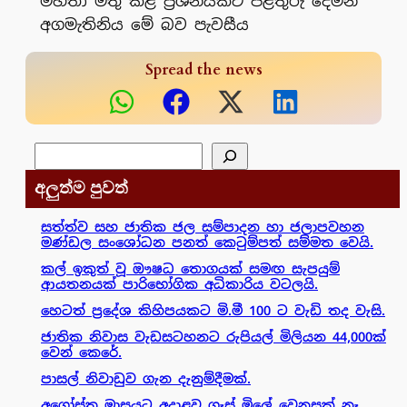
මහතා මතු කළ ප්‍රශ්නයකට පිළිතුරු දෙමින්
අගමැතිනිය මේ බව පැවසීය
Spread the news
සෙවීම
අලුත්ම පුවත්
සත්ත්ව සහ ජාතික ජල සම්පාදන හා ජලාපවහන
මණ්ඩල සංශෝධන පනත් කෙටුම්පත් සම්මත වෙයි.
කල් ඉකුත් වූ ඖෂධ තොගයක් සමඟ සැපයුම්
ආයතනයක් පාරිභෝගික අධිකාරිය වටලයි.
හෙටත් ප්‍රදේශ කිහිපයකට මි.මී 100 ට වැඩි තද වැසි.
ජාතික නිවාස වැඩසටහනට රුපියල් මිලියන 44,000ක්
වෙන් කෙරේ.
පාසල් නිවාඩුව ගැන දැනුම්දීමක්.
අගෝස්තු මාසයට අදාළව ගෑස් මිලේ වෙනසක් නෑ.