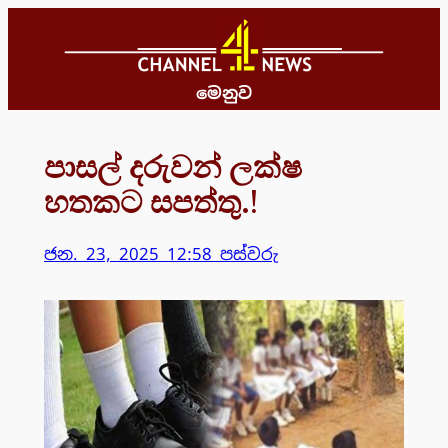
Skip
to
content
මෙනුව
පාසල් දරුවන් ලක්ෂ
හතකට සපත්තු.!
ජන. 23, 2025 12:58 පස්වරු