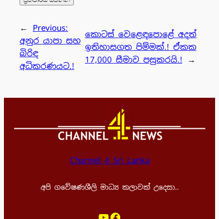
←
Previous:
කොටස් වෙළෙඳපොළේ අදත්
අනුර යාපා සහ
ඉතිහාසගත පිම්මක්.! ඒකක
බිරිඳ
17,000 සීමාව පසුකරයි.!
→
අධිකරණයට.!
Channel 4 Sri Lanka
අපි ගවේෂණශීලි මාධ්‍ය කලාවක් උදෙසා..
YouTube
Facebook