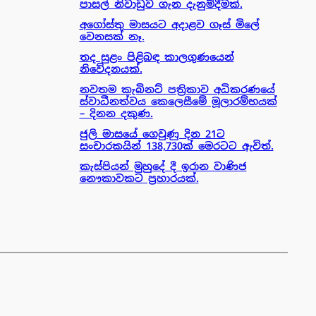
පාසල් නිවාඩුව ගැන දැනුම්දීමක්.
අගෝස්තු මාසයට අදාළව ගෑස් මිලේ
වෙනසක් නෑ.
තද සුළං පිළිබඳ කාලගුණයෙන්
නිවේදනයක්.
නවතම කැබිනට් පත්‍රිකාව අධිකරණයේ
ස්වාධීනත්වය කෙලෙසීමේ මූලාරම්භයක්
– දිනන දකුණ.
ජුලි මාසයේ ගෙවුණු දින 21ට
සංචාරකයින් 138,730ක් මෙරටට ඇවිත්.
කැස්පියන් මුහුදේ දී ඉරාන වාණිජ
නෞකාවකට ප්‍රහාරයක්.