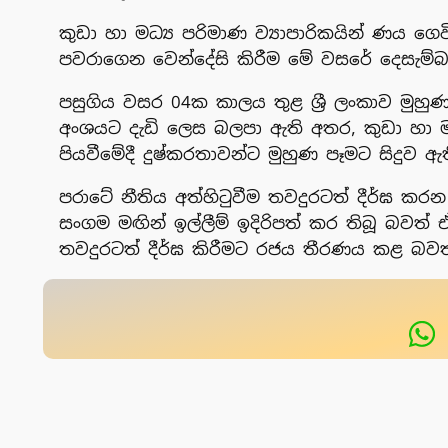
කුඩා හා මධ්‍ය පරිමාණ ව්‍යාපාරිකයින් ණය ග
පවරාගෙන වෙන්දේසි කිරීම මේ වසරේ දෙසැම්බර
පසුගිය වසර 04ක කාලය තුළ ශ්‍රී ලංකාව මුහුණ 
අංශයට දැඩි ලෙස බලපා ඇති අතර, කුඩා හා මධ්
පියවීමේදී දුෂ්කරතාවන්ට මුහුණ පෑමට සිදුව ඇ
පරාටේ නීතිය අත්හිටුවීම තවදුරටත් දීර්ඝ කර
සංගම මඟින් ඉල්ලීම් ඉදිරිපත් කර තිබූ බවත් ඒ
තවදුරටත් දීර්ඝ කිරීමට රජය තීරණය කළ බවත්