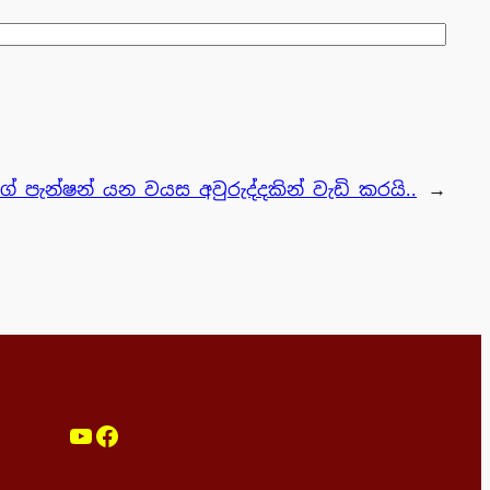
 පැන්ෂන් යන වයස අවුරුද්දකින් වැඩි කරයි..
→
YouTube
Facebook