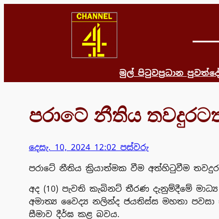
Skip
to
content
මුල් පිටුව
ප්‍රධාන පුවත්
දෙ
පරාටේ නීතිය තවදුරටත
දෙසැ. 10, 2024 12:02 පස්වරු
පරාටේ නීතිය ක්‍රියාත්මක වීම අත්හිටුවීම තව
අද (10) පැවති කැබිනට් තීරණ දැනුම්දීමේ මාධ්
අමාත්‍ය වෛද්‍ය නලින්ද ජයතිස්ස මහතා පවසා
සීමාව දීර්ඝ කළ බවය.