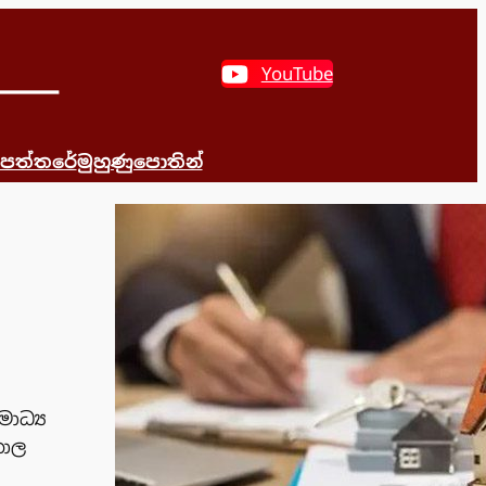
YouTube
 පත්තරේ
මුහුණුපොතින්
ාධ්‍ය
කාල