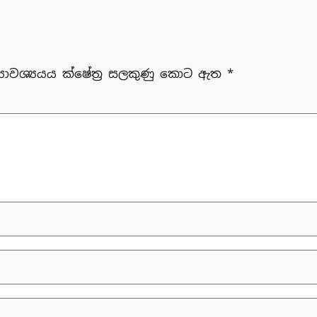
‍යාවශ්‍යයය ක්ෂේත්‍ර සලකුණු කොට ඇත
*