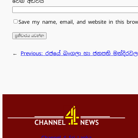
වෙබ් අඩවිය
Save my name, email, and website in this bro
←
Previous:
රජයේ බංගලා හා ජනපති මන්දිරව
Channel 4 Sri Lanka