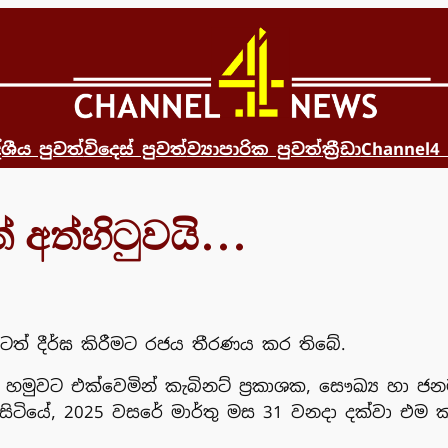
්ශීය පුවත්
විදෙස් පුවත්
ව්‍යාපාරික පුවත්
ක්‍රීඩා
Channel4
් අත්හිටුවයි…
දුරටත් දීර්ඝ කිරීමට රජය තීරණය කර තිබේ.
‍ය හමුවට එක්වෙමින් කැබිනට් ප්‍රකාශක, සෞඛ්‍ය හා ජනම
 සිටියේ, 2025 වසරේ මාර්තු මස 31 වනදා දක්වා එම 