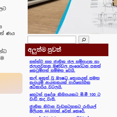
වලට
ය
ගත් ණය
සෙවීම
අලුත්ම පුවත්
න්ධ
ීම
සත්ත්ව සහ ජාතික ජල සම්පාදන හා
ජලාපවහන මණ්ඩල සංශෝධන පනත්
කෙටුම්පත් සම්මත වෙයි.
කල් ඉකුත් වූ ඖෂධ තොගයක් සමඟ
සැපයුම් ආයතනයක් පාරිභෝගික
අධිකාරිය වටලයි.
හෙටත් ප්‍රදේශ කිහිපයකට මි.මී 100 ට
වැඩි තද වැසි.
ජාතික නිවාස වැඩසටහනට රුපියල්
මිලියන 44,000ක් වෙන් කෙරේ.