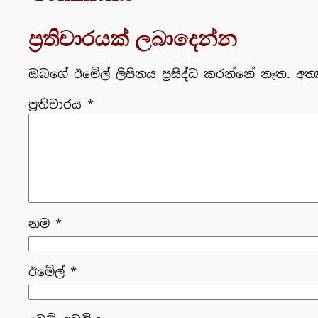
ප්‍රතිචාරයක් ලබාදෙන්න
ඔබගේ ඊමේල් ලිපිනය ප්‍රසිද්ධ කරන්නේ නැත.
අත්
ප්‍රතිචාරය
*
නම
*
ඊමේල්
*