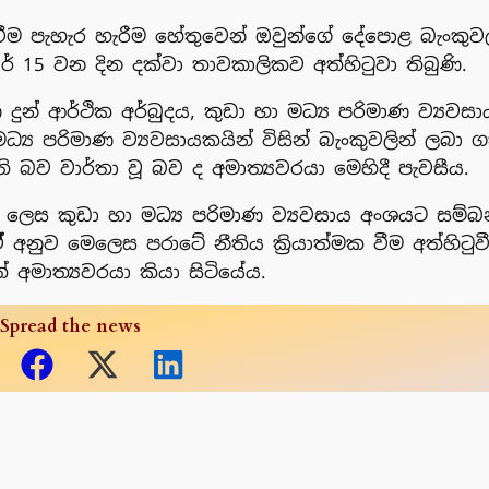
ෙවීම පැහැර හැරීම‌ හේතුවෙන් ඔවුන්ගේ දේපොළ බැංකු
් 15 වන දින දක්වා තාවකාලිකව අත්හිටුවා තිබුණි.
දුන් ආර්ථික අර්බුදය, කුඩා හා මධ්‍ය පරිමාණ ව්‍යවසා
‍ය පරිමාණ ව්‍යවසායකයින් විසින් බැංකුවලින් ලබා 
ති බව වාර්තා වූ බව ද අමාත්‍යවරයා මෙහිදී පැවසීය.
න ලෙස කුඩා හා මධ්‍ය පරිමාණ ව්‍යවසාය අංශයට සම්බ
් අනුව මෙලෙස පරාටේ නීතිය ක්‍රියාත්මක වීම අත්හිටුව
 අමාත්‍යවරයා කියා සිටියේය.
Spread the news