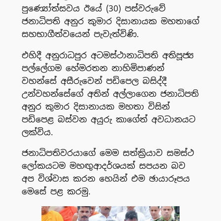
පුණ්‍යෝත්සවය ඊයේ (30) පස්වරුවේ
ජනාධිපති අනුර කුමාර දිසානායක මහතාගේ
සහභාගීත්වයෙන් පැවැත්විණි.
එහිදී අනුරාධපුර අටමස්ථානාධිපති අතිපූජ්‍ය
පල්ලේගම හේමරතන නාහිමිපාණන්
වහන්සේ අසීරුවෙන් පඩිපෙල බසිද්දී
උන්වහන්සේගේ අතින් අල්ලාගෙන ජනාධිපති
අනුර කුමාර දිසානායක මහතා විසින්
පඩිපෙළ බස්වන අයුරු කාගේත් අවධානයට
ලක්විය.
ජනාධිපතිවරයාගේ මෙම සත්ක්‍රියාව සමස්ථ
ලෝකයටම මහඟුආදර්ශයක් සපයන බව
අප විශ්වාස කරන හෙයින් එම ඡායාරූපය
මෙසේ පළ කරමු.