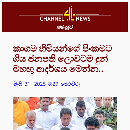
Skip
to
content
මෙනුව
කාගම හිමියන්ගේ පිංකමට
ගිය ජනපති ලොවටම දුන්
මහඟු ආදර්ශය මෙන්න..
මැයි 31, 2025 8:27 පෙරවරු