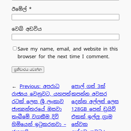
ඊමේල්
*
වෙබ් අඩවිය
Save my name, email, and website in this
browser for the next time I comment.
←
Previous:
අපරාධ
පොල් ගස් 3ක්
රාජ්‍යය වෙනුවට, යහපත්
කපන්න අවසර
රටක් ලෙස ශ්‍රී ලංකාව
දෙන්න අල්ලස් ලෙස
ජාත්‍යන්තරයේ ඔසවා
128GB පෙන් ඩ්‍රයිව්
තැබීමේ වගකීම දිවි
එකක් ඉල්ලූ ග්‍රාම
හිමියෙන් ඉටුකරනවා –
සේවක