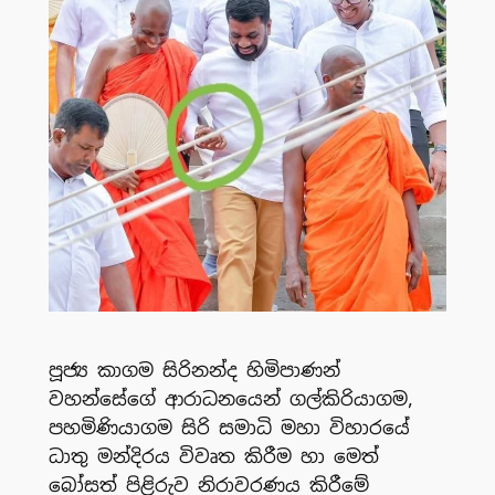
පූජ්‍ය කාගම සිරිනන්ද හිමිපාණන්
වහන්සේගේ ආරාධනයෙන් ගල්කිරියාගම,
පහමිණියාගම සිරි සමාධි මහා විහාරයේ
ධාතු මන්දිරය විවෘත කිරීම හා මෙත්
බෝසත් පිළිරුව නිරාවරණය කිරීමේ