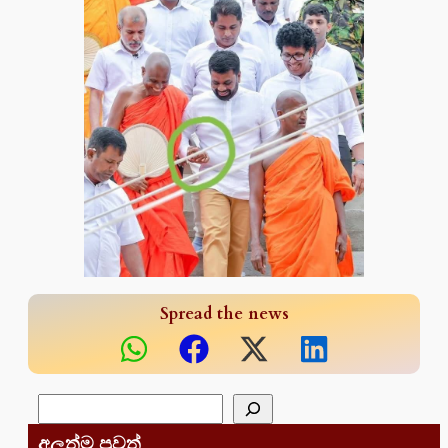
Spread the news
සෙවීම
අලුත්ම පුවත්