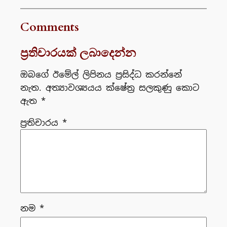
Comments
ප්‍රතිචාරයක් ලබාදෙන්න
ඔබගේ ඊමේල් ලිපිනය ප්‍රසිද්ධ කරන්නේ
නැත.
අත්‍යාවශ්‍යයය ක්ෂේත්‍ර සලකුණු කොට
ඇත
*
ප්‍රතිචාරය
*
නම
*