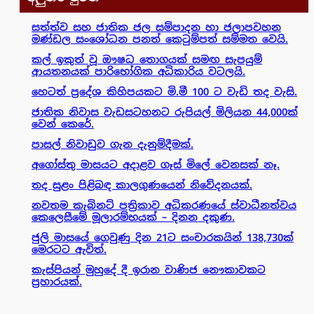
සත්ත්ව සහ ජාතික ජල සම්පාදන හා ජලාපවහන
මණ්ඩල සංශෝධන පනත් කෙටුම්පත් සම්මත වෙයි.
කල් ඉකුත් වූ ඖෂධ තොගයක් සමඟ සැපයුම්
ආයතනයක් පාරිභෝගික අධිකාරිය වටලයි.
හෙටත් ප්‍රදේශ කිහිපයකට මි.මී 100 ට වැඩි තද වැසි.
ජාතික නිවාස වැඩසටහනට රුපියල් මිලියන 44,000ක්
වෙන් කෙරේ.
පාසල් නිවාඩුව ගැන දැනුම්දීමක්.
අගෝස්තු මාසයට අදාළව ගෑස් මිලේ වෙනසක් නෑ.
තද සුළං පිළිබඳ කාලගුණයෙන් නිවේදනයක්.
නවතම කැබිනට් පත්‍රිකාව අධිකරණයේ ස්වාධීනත්වය
කෙලෙසීමේ මූලාරම්භයක් – දිනන දකුණ.
ජුලි මාසයේ ගෙවුණු දින 21ට සංචාරකයින් 138,730ක්
මෙරටට ඇවිත්.
කැස්පියන් මුහුදේ දී ඉරාන වාණිජ නෞකාවකට
ප්‍රහාරයක්.