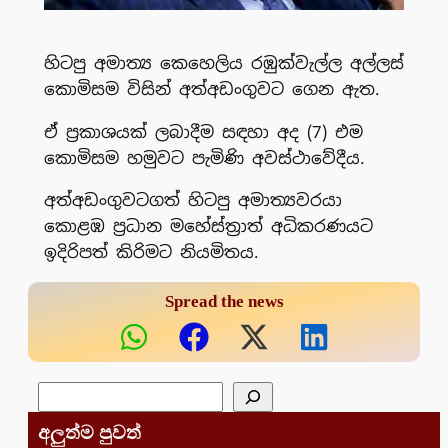
හිටපු අමාත්‍ය කෙහෙලිය රඹුක්වැල්ල අල්ලස්
කොමිසම විසින් අත්අඩංගුවට ගෙන ඇත.
ඒ ප්‍රකාශයක් ලබාදීම සඳහා අද (7) එම
කොමිසම හමුවට පැමිණි අවස්ථාවේදීය.
අත්අඩංගුවටගත් හිටපු අමාත්‍යවරයා
කොළඹ ප්‍රධාන මහේස්ත්‍රාත් අධිකරණයට
ඉදිරිපත් කිරිමට නියමිතය.
Spread the news
සෙවීම
අලුත්ම පුවත්