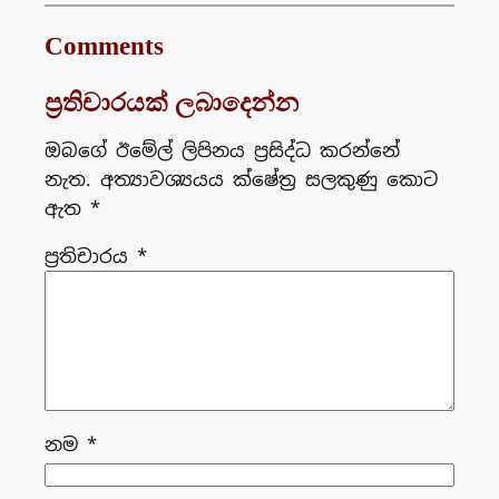
Comments
ප්‍රතිචාරයක් ලබාදෙන්න
ඔබගේ ඊමේල් ලිපිනය ප්‍රසිද්ධ කරන්නේ
නැත.
අත්‍යාවශ්‍යයය ක්ෂේත්‍ර සලකුණු කොට
ඇත
*
ප්‍රතිචාරය
*
නම
*