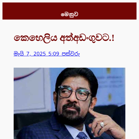
Skip
to
මෙනුව
content
කෙහෙලිය අත්අඩංගුවට.!
මැයි 7, 2025 5:09 පස්වරු