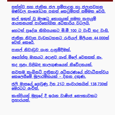
සත්ත්ව සහ ජාතික ජල සම්පාදන හා ජලාපවහන
මණ්ඩල සංශෝධන පනත් කෙටුම්පත් සම්මත වෙයි.
කල් ඉකුත් වූ ඖෂධ තොගයක් සමඟ සැපයුම්
ආයතනයක් පාරිභෝගික අධිකාරිය වටලයි.
හෙටත් ප්‍රදේශ කිහිපයකට මි.මී 100 ට වැඩි තද වැසි.
ජාතික නිවාස වැඩසටහනට රුපියල් මිලියන 44,000ක්
වෙන් කෙරේ.
පාසල් නිවාඩුව ගැන දැනුම්දීමක්.
අගෝස්තු මාසයට අදාළව ගෑස් මිලේ වෙනසක් නෑ.
තද සුළං පිළිබඳ කාලගුණයෙන් නිවේදනයක්.
නවතම කැබිනට් පත්‍රිකාව අධිකරණයේ ස්වාධීනත්වය
කෙලෙසීමේ මූලාරම්භයක් – දිනන දකුණ.
ජුලි මාසයේ ගෙවුණු දින 21ට සංචාරකයින් 138,730ක්
මෙරටට ඇවිත්.
කැස්පියන් මුහුදේ දී ඉරාන වාණිජ නෞකාවකට
ප්‍රහාරයක්.