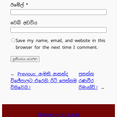
ඊමේල්
*
වෙබ් අඩවිය
Save my name, email, and website in this
browser for the next time I comment.
←
Previous:
ඇමති ආනන්ද
ප්‍රසන්න
විජේපාලට එරෙහි රිට් පෙත්සම
රණවීර
විසිවෙයි.!
රිමාන්ඩ්.!
→
Channel 4 Sri Lanka