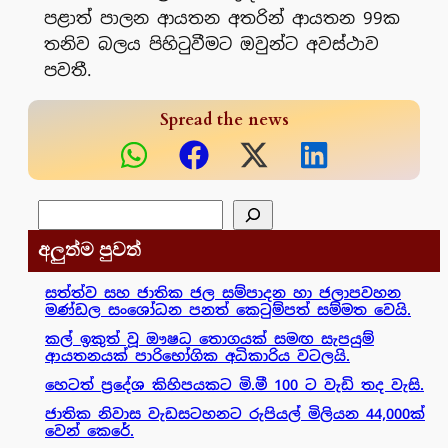
පළාත් පාලන ආයතන අතරින් ආයතන 99ක
තනිව බලය පිහිටුවීමට ඔවුන්ට අවස්ථාව
පවතී.
Spread the news
සෙවීම
අලුත්ම පුවත්
සත්ත්ව සහ ජාතික ජල සම්පාදන හා ජලාපවහන
මණ්ඩල සංශෝධන පනත් කෙටුම්පත් සම්මත වෙයි.
කල් ඉකුත් වූ ඖෂධ තොගයක් සමඟ සැපයුම්
ආයතනයක් පාරිභෝගික අධිකාරිය වටලයි.
හෙටත් ප්‍රදේශ කිහිපයකට මි.මී 100 ට වැඩි තද වැසි.
ජාතික නිවාස වැඩසටහනට රුපියල් මිලියන 44,000ක්
වෙන් කෙරේ.