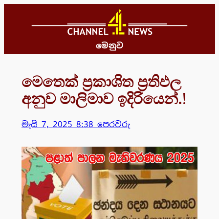
Skip
to
content
මෙනුව
මෙතෙක් ප්‍රකාශිත ප්‍රතිඵල
අනුව මාලිමාව ඉදිරියෙන්.!
මැයි 7, 2025 8:38 පෙරවරු