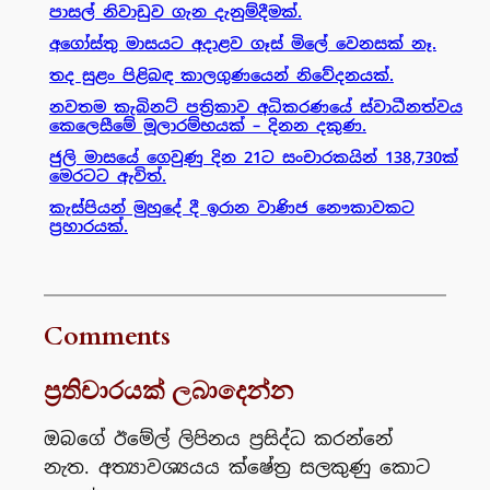
පාසල් නිවාඩුව ගැන දැනුම්දීමක්.
අගෝස්තු මාසයට අදාළව ගෑස් මිලේ වෙනසක් නෑ.
තද සුළං පිළිබඳ කාලගුණයෙන් නිවේදනයක්.
නවතම කැබිනට් පත්‍රිකාව අධිකරණයේ ස්වාධීනත්වය
කෙලෙසීමේ මූලාරම්භයක් – දිනන දකුණ.
ජුලි මාසයේ ගෙවුණු දින 21ට සංචාරකයින් 138,730ක්
මෙරටට ඇවිත්.
කැස්පියන් මුහුදේ දී ඉරාන වාණිජ නෞකාවකට
ප්‍රහාරයක්.
Comments
ප්‍රතිචාරයක් ලබාදෙන්න
ඔබගේ ඊමේල් ලිපිනය ප්‍රසිද්ධ කරන්නේ
නැත.
අත්‍යාවශ්‍යයය ක්ෂේත්‍ර සලකුණු කොට