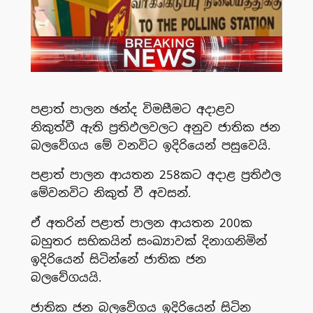
පළාත් පාලන ඡන්ද විමසීමට අදාළව
නිකුත්වී ඇති ප්‍රතිඵලවලට අනුව ජාතික ජන
බලවේගය මේ වනවිට ඉදිරියෙන් පසුවෙයි.
පළාත් පාලන ආයතන 258කට අදාළ ප්‍රතිඵල
මේවනවිට නිකුත් වී අවසන්.
ඒ අතරින් පළාත් පාලන ආයතන 200ක
බහුතර සභිකයින් සංඛ්‍යාවක් දිනාගනිමින්
ඉදිරියෙන් සිටින්නේ ජාතික ජන
බලවේගයයි.
ජාතික ජන බලවේගය ඉදිරියෙන් සිටින