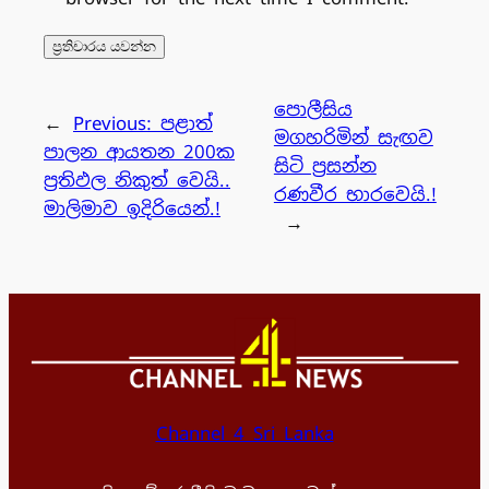
පොලීසිය
←
Previous:
පළාත්
මගහරිමින් සැඟව
පාලන ආයතන 200ක
සිටි ප්‍රසන්න
ප්‍රතිඵල නිකුත් වෙයි..
රණවීර භාරවෙයි.!
මාලිමාව ඉදිරියෙන්.!
→
Channel 4 Sri Lanka