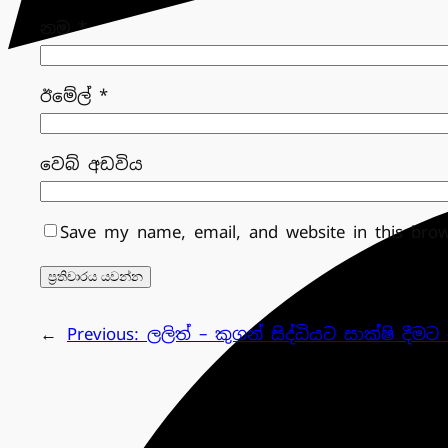
නම
*
ඊමේල්
*
වෙබ් අඩවිය
Save my name, email, and website in this bro
←
Previous:
ලලිත් – කුගන් සිද්ධියට සාක්ෂි දීමට