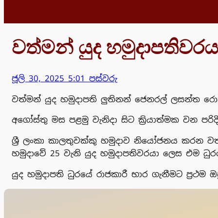
වත්මන් යුද හමුදාපතිවරය
ජූලි 30, 2025 5:01 පස්වරු
වත්මන් යුද හමුදාපති ලුතිනන් ජෙනරල් ලසන්ත රොද
අගෝස්තු මස පළමු වැනිදා සිට ක්‍රියාත්මක වන පරි
ශ්‍රී ලංකා කාලතුවක්කු හමුදාව නියෝජනය කරන වත්මන
හමුදාවේ 25 වැනි යුද හමුදාපතිවරයා ලෙස එම ධු
යුද හමුදාපති ධුරයේ රාජකාරී භාර ගැනීමට ප්‍රථම ඔහ