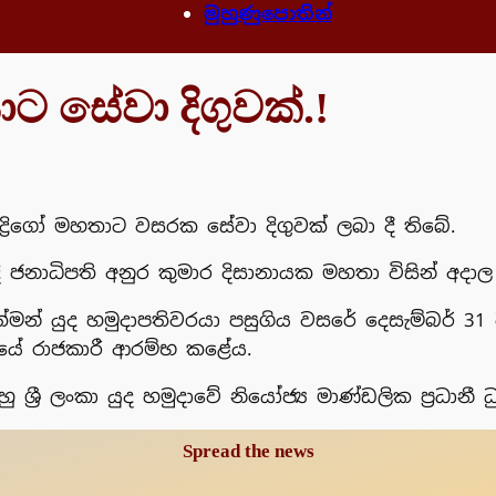
මුහුණුපොතින්
ාට සේවා දිගුවක්.!
්‍රිගෝ මහතාට වසරක සේවා දිගුවක් ලබා දී තිබේ.
දි ජනාධිපති අනුර කුමාර දිසානායක මහතා විසින් අදාල
් යුද හමුදාපතිවරයා පසුගිය වසරේ දෙසැම්බර් 31 වන ද
රයේ රාජකාරී ආරම්භ කළේය.
ු ශ්‍රී ලංකා යුද හමුදාවේ නියෝජ්‍ය මාණ්ඩලික ප්‍රධානී
Spread the news