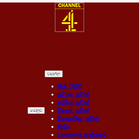
වසන්න
මුල් පිටුව
ප්‍රධාන පුවත්
දේශීය පුවත්
විදෙස් පුවත්
මෙනුව
ව්‍යාපාරික පුවත්
ක්‍රීඩා
Channel4 පත්තරේ