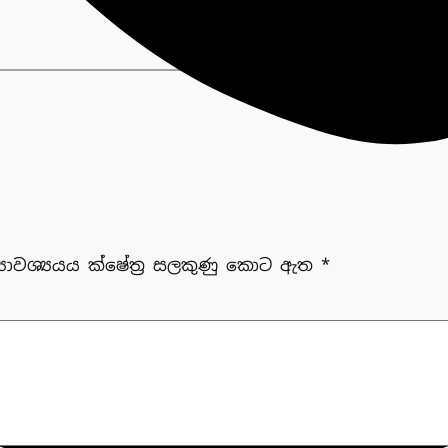
‍යාවශ්‍යයය ක්ෂේත්‍ර සලකුණු කොට ඇත
*