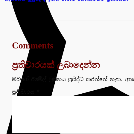
Comments
ප්‍රතිචාරයක් ලබාදෙන්න
ඔබගේ ඊමේල් ලිපිනය ප්‍රසිද්ධ කරන්නේ නැත.
අත්
ප්‍රතිචාරය
*