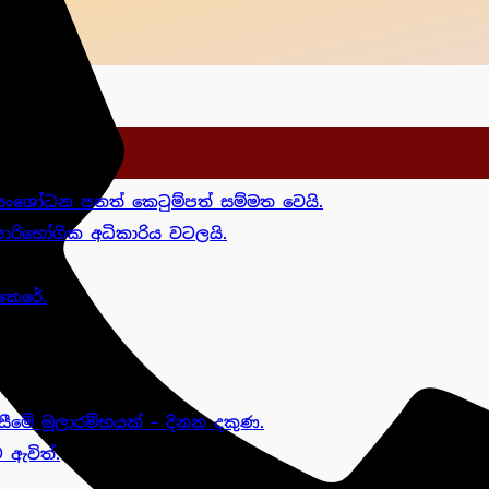
ංශෝධන පනත් කෙටුම්පත් සම්මත වෙයි.
රිභෝගික අධිකාරිය වටලයි.
කෙරේ.
ීමේ මූලාරම්භයක් – දිනන දකුණ.
 ඇවිත්.