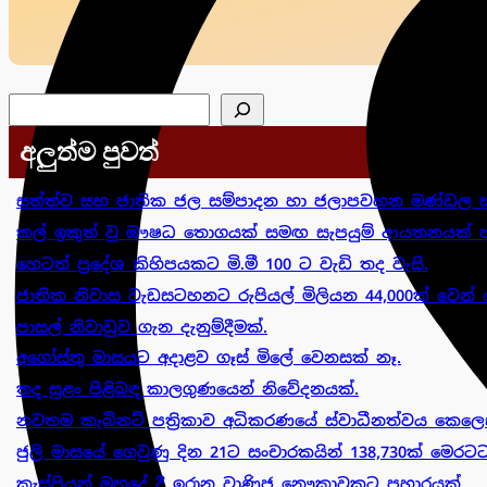
සෙවීම
අලුත්ම පුවත්
සත්ත්ව සහ ජාතික ජල සම්පාදන හා ජලාපවහන මණ්ඩල ස
කල් ඉකුත් වූ ඖෂධ තොගයක් සමඟ සැපයුම් ආයතනයක් පා
හෙටත් ප්‍රදේශ කිහිපයකට මි.මී 100 ට වැඩි තද වැසි.
ජාතික නිවාස වැඩසටහනට රුපියල් මිලියන 44,000ක් වෙන් 
පාසල් නිවාඩුව ගැන දැනුම්දීමක්.
අගෝස්තු මාසයට අදාළව ගෑස් මිලේ වෙනසක් නෑ.
තද සුළං පිළිබඳ කාලගුණයෙන් නිවේදනයක්.
නවතම කැබිනට් පත්‍රිකාව අධිකරණයේ ස්වාධීනත්වය කෙලෙස
ජුලි මාසයේ ගෙවුණු දින 21ට සංචාරකයින් 138,730ක් මෙරටට
කැස්පියන් මුහුදේ දී ඉරාන වාණිජ නෞකාවකට ප්‍රහාරයක්.