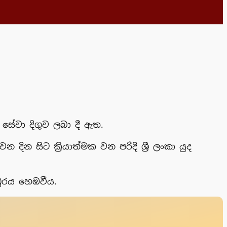
 සේවා දිගුව ලබා දී ඇත.
ින සිට ක්‍රියාත්මක වන පරිදි ශ්‍රී ලංකා යුද
 ධුරය හෙඹවීය.