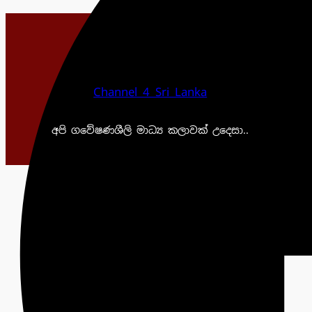
Channel 4 Sri Lanka
අපි ගවේෂණශීලි මාධ්‍ය කලාවක් උදෙසා..