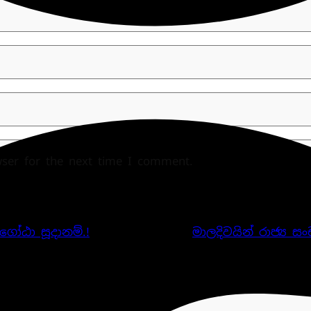
wser for the next time I comment.
 ගෝඨා සූදානම්.!
මාලදිවයින් රාජ්‍ය 