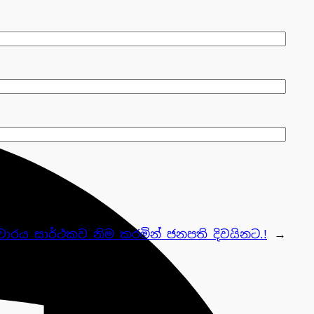
සංචාරය සාර්ථකව නිම කරමින් ජනපති දිවයිනට.!
→