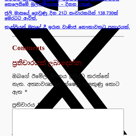
කෙලෙසීමේ මූලාරම්භයක් – දිනන දකුණ.
ජුලි මාසයේ ගෙවුණු දින 21ට සංචාරකයින් 138,730ක්
මෙරටට ඇවිත්.
කැස්පියන් මුහුදේ දී ඉරාන වාණිජ නෞකාවකට ප්‍රහාරයක්.
Comments
ප්‍රතිචාරයක් ලබාදෙන්න
ඔබගේ ඊමේල් ලිපිනය ප්‍රසිද්ධ කරන්නේ
නැත.
අත්‍යාවශ්‍යයය ක්ෂේත්‍ර සලකුණු කොට
ඇත
*
ප්‍රතිචාරය
*