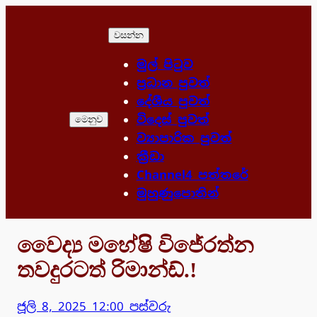
Skip
to
වසන්න
content
මුල් පිටුව
ප්‍රධාන පුවත්
දේශීය පුවත්
විදෙස් පුවත්
මෙනුව
ව්‍යාපාරික පුවත්
ක්‍රීඩා
Channel4 පත්තරේ
මුහුණුපොතින්
වෛද්‍ය මහේෂි විජේරත්න
තවදුරටත් රිමාන්ඩ්.!
ජූලි 8, 2025 12:00 පස්වරු