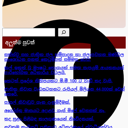
සෙවීම
අලුත්ම පුවත්
සත්ත්ව සහ ජාතික ජල සම්පාදන හා ජලාපවහන මණ්ඩල
සංශෝධන පනත් කෙටුම්පත් සම්මත වෙයි.
කල් ඉකුත් වූ ඖෂධ තොගයක් සමඟ සැපයුම් ආයතනයක්
පාරිභෝගික අධිකාරිය වටලයි.
හෙටත් ප්‍රදේශ කිහිපයකට මි.මී 100 ට වැඩි තද වැසි.
ජාතික නිවාස වැඩසටහනට රුපියල් මිලියන 44,000ක් වෙන්
කෙරේ.
පාසල් නිවාඩුව ගැන දැනුම්දීමක්.
අගෝස්තු මාසයට අදාළව ගෑස් මිලේ වෙනසක් නෑ.
තද සුළං පිළිබඳ කාලගුණයෙන් නිවේදනයක්.
නවතම කැබිනට් පත්‍රිකාව අධිකරණයේ ස්වාධීනත්වය