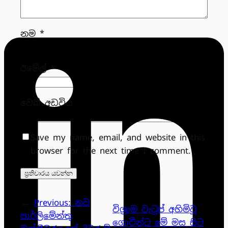
නම
*
ඊමේල්
*
වෙබ් අඩවිය
Save my name, email, and website in this
browser for the next time I comment.
←
Previous:
නව
විශ්‍රාම වැටුප් අහිමිවූ
පාර්ලිමේන්තු
ගොවීන්ට මේ මස සිට