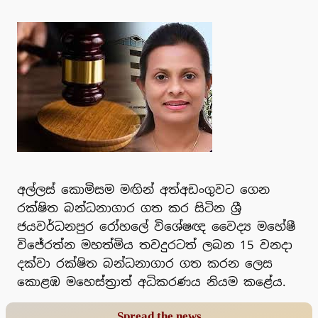
අල්ලස් කොමිසම මඟින් අත්අඩංගුවට ගෙන
රක්ෂිත බන්ධනාගාර ගත කර සිටින ශ්‍රී
ජයවර්ධනපුර රෝහලේ විශේෂඥ වෛද්‍ය මහේෂී
විජේරත්න මහත්මිය තවදුරටත් ලබන 15 වනදා
දක්වා රක්ෂිත බන්ධනාගාර ගත කරන ලෙස
කොළඹ මහෙස්ත්‍රාත් අධිකරණය නියම කළේය.
Spread the news