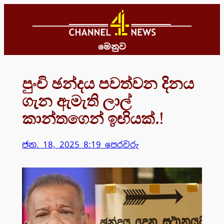
Skip
to
content
මෙනුව
පුංචි ඡන්දය පවත්වන දිනය
ගැන ඇමැති ලාල්
කාන්තගෙන් ඉඟියක්.!
ජන. 18, 2025 8:19 පෙරවරු