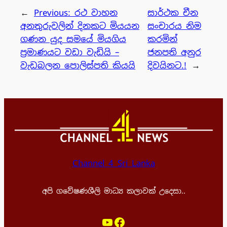
←
Previous:
රථ වාහන
සාර්ථක චීන
අනතුරුවලින් දිනකට මියයන
සංචාරය නිම
ගණන යුද සමයේ මියගිය
කරමින්
ප්‍රමාණයට වඩා වැඩියි –
ජනපති අනුර
වැඩබලන පොලිස්පති කියයි
දිවයිනට.!
→
Channel 4 Sri Lanka
අපි ගවේෂණශීලි මාධ්‍ය කලාවක් උදෙසා..
YouTube
Facebook