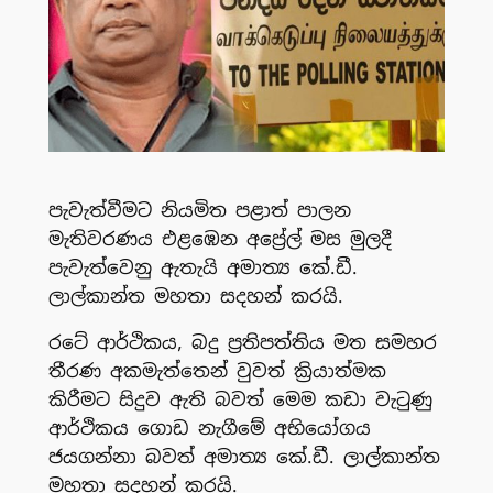
පැවැත්වීමට නියමිත පළාත් පාලන
මැතිවරණය එළ⁣ඹෙන අප්‍රේල් මස මුලදී
පැවැත්වෙනු ඇතැයි අමාත්‍ය කේ.ඩී.
ලාල්කාන්ත මහතා සදහන් කරයි.
රටේ ආර්ථිකය, බදු ප්‍රතිපත්තිය මත සමහර
තීරණ අකමැත්තෙන් වුවත් ක්‍රියාත්මක
කිරීමට සිදුව ඇති බවත් මෙම කඩා වැටුණු
ආර්ථිකය ගොඩ නැගීමේ අභියෝගය
ජයගන්නා බවත් අමාත්‍ය කේ.ඩී. ලාල්කාන්ත
මහතා සදහන් කරයි.