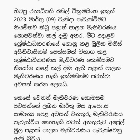
හිටපු ජනාධිපති රනිල් වික්‍රමසිංහ ඉකුත්
2023 මාර්තු (09) වැනිදා පැවැත්වීමට
නියමිතව තිබූ පළාත් පාලන මැතිවරණය
නොපවත්වා කල් දැමූ අතර, මීට අදාළව
ශ්‍රේෂ්ඨාධිකරණයේ ගොනු කළ මූලික මිනිස්
අයිතිවාසිකම් පෙත්සමක් විභාග කළ
ශ්‍රේෂ්ඨාධිකරණය මැතිවරණ කොමිසමට
නියෝග කළේ කල් දමා ඇති පළාත් පාලන
මැතිවරණය හැකි ඉක්මනින්ම පවත්වා
අවසන් කරන ලෙසයි.
කෙසේ වෙතත් මැතිවරණ කොමිසම
පවසන්නේ ලබන මාර්තු මස අ.පො.ස
සාමාන්‍ය පෙළ අවසන් වනතුරු මැතිවරණය
පැවැත්විය නොහැකි බවත් අනතුරුව අප්‍රේල්
මුල පළාත් පාලන මැතිවරණය පැවැත්වෙනු
ඇති බවය.