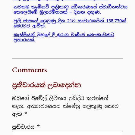
නවතම කැබිනට් පත්‍රිකාව අධිකරණයේ ස්වාධීනත්වය
කෙලෙසීමේ මූලාරම්භයක් – දිනන දකුණ.
ජුලි මාසයේ ගෙවුණු දින 21ට සංචාරකයින් 138,730ක්
මෙරටට ඇවිත්.
කැස්පියන් මුහුදේ දී ඉරාන වාණිජ නෞකාවකට
ප්‍රහාරයක්.
Comments
ප්‍රතිචාරයක් ලබාදෙන්න
ඔබගේ ඊමේල් ලිපිනය ප්‍රසිද්ධ කරන්නේ
නැත.
අත්‍යාවශ්‍යයය ක්ෂේත්‍ර සලකුණු කොට
ඇත
*
ප්‍රතිචාරය
*