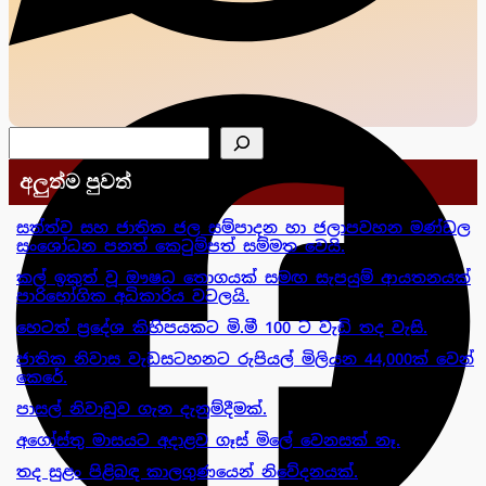
සෙවීම
අලුත්ම පුවත්
සත්ත්ව සහ ජාතික ජල සම්පාදන හා ජලාපවහන මණ්ඩල
සංශෝධන පනත් කෙටුම්පත් සම්මත වෙයි.
කල් ඉකුත් වූ ඖෂධ තොගයක් සමඟ සැපයුම් ආයතනයක්
පාරිභෝගික අධිකාරිය වටලයි.
හෙටත් ප්‍රදේශ කිහිපයකට මි.මී 100 ට වැඩි තද වැසි.
ජාතික නිවාස වැඩසටහනට රුපියල් මිලියන 44,000ක් වෙන්
කෙරේ.
පාසල් නිවාඩුව ගැන දැනුම්දීමක්.
අගෝස්තු මාසයට අදාළව ගෑස් මිලේ වෙනසක් නෑ.
තද සුළං පිළිබඳ කාලගුණයෙන් නිවේදනයක්.