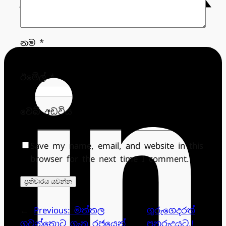
නම
*
ඊමේල්
*
වෙබ් අඩවිය
Save my name, email, and website in this
browser for the next time I comment.
←
Previous:
මත්තල
ගුරුගෙදරත්
ගුවන්තොට ගැන රජයෙන්
පුනරුදයට.!