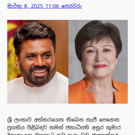
මාර්තු 8, 2025 11:06 පෙරවරු
ශ්‍රී ලංකාව අත්කරගෙන තිබෙන කැපී පෙනෙන
ප්‍රගතිය පිළිබඳව තමන් ජනාධිපති අනුර කුමාර