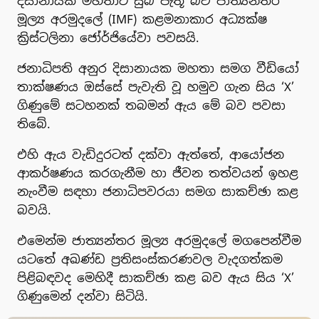
දිසානායක මහතාට සුබ පැතූ බව ජාත්‍යන්තර
මූල්‍ය අරමුදලේ (IMF) කළමනාකාර අධ්‍යක්ෂ
ක්‍රිස්ටලිනා ජෝර්ජියේවා පවසයි.
ජනාධිපති අනුර දිසානායක මහතා සමග වීඩියෝ
තාක්ෂණය ඔස්සේ පැවැති වූ හමුව ගැන සිය ‘X’
ගිණුමේ සටහනක් තබමන් ඇය මේ බව පවසා
තිබේ.
එහි ඇය වැඩිදුරටත් දක්වා ඇත්තේ, ආයෝජන
ආකර්ෂණය කරගැනීම හා ජීවන තත්වයන් ඉහළ
නැංවීම සඳහා ජනාධිපවරයා සමග සාකච්ඡා කළ
බවයි.
එමෙන්ම ජාත්‍යන්තර මූල්‍ය අරමුදලේ මගපෙන්වීම
යටතේ අඛණ්ඩ ප්‍රතිසංස්කරණවල වැදගත්කම
පිළිබඳවද මෙහිදී සාකච්ඡා කළ බව ඇය සිය ‘X’
ගිණුමෙන් දන්වා සිටියි.