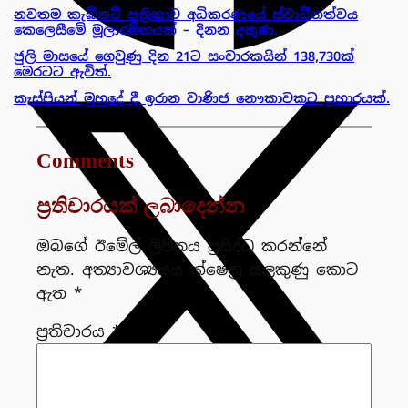
නවතම කැබිනට් පත්‍රිකාව අධිකරණයේ ස්වාධීනත්වය
කෙලෙසීමේ මූලාරම්භයක් – දිනන දකුණ.
ජුලි මාසයේ ගෙවුණු දින 21ට සංචාරකයින් 138,730ක්
මෙරටට ඇවිත්.
කැස්පියන් මුහුදේ දී ඉරාන වාණිජ නෞකාවකට ප්‍රහාරයක්.
Comments
ප්‍රතිචාරයක් ලබාදෙන්න
ඔබගේ ඊමේල් ලිපිනය ප්‍රසිද්ධ කරන්නේ
නැත.
අත්‍යාවශ්‍යයය ක්ෂේත්‍ර සලකුණු කොට
ඇත
*
ප්‍රතිචාරය
*