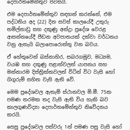
දෙපාර්තමේන්තුව පවසයි.
එම දෙපාර්තමේන්තුව සඳහන් කරන්නේ, එම
පද්ධතිය අද (22) දින සවස් කාලයේදී උතුරු
තමිල්නාඩු සහ දකුණු අන්ද්‍රා ප්‍රදේශ වෙරළ
ආසන්නයේදී පීඩන අවපාතයක් දක්වා වර්ධනය
වනු ඇතැයි බලාපොරොත්තු වන බවය.
ඒ හේතුවෙන් බස්නාහිර, සබරගමුව, මධ්‍යම,
වයඹ සහ දකුණු පළාත්වලත් යාපනය සහ
මන්නාරම දිස්ත්‍රික්කවලත් විටින් විට වැසි හෝ
ගිගුරුම් සහිත වැසි ඇති වේ.
මෙම ප්‍රදේශවල ඇතැම් ස්ථානවල මි.මී. 75ක
පමණ තරමක තද වැසි ඇති විය හැකි බව
කාලගුණවිද්‍යා දෙපාර්තමේන්තුව නිවේදනය
කරයි.
සෙසු ප්‍රදේශවල පස්වරු 1න් පමණ පසු වැසි හෝ