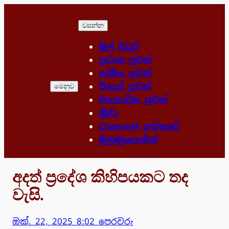
Skip
to
වසන්න
content
මුල් පිටුව
ප්‍රධාන පුවත්
දේශීය පුවත්
විදෙස් පුවත්
මෙනුව
ව්‍යාපාරික පුවත්
ක්‍රීඩා
Channel4 පත්තරේ
මුහුණුපොතින්
අදත් ප්‍රදේශ කිහිපයකට තද
වැසි.
ඔක්. 22, 2025 8:02 පෙරවරු