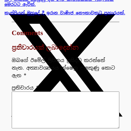
මෙරටට ඇවිත්.
කැස්පියන් මුහුදේ දී ඉරාන වාණිජ නෞකාවකට ප්‍රහාරයක්.
Comments
ප්‍රතිචාරයක් ලබාදෙන්න
ඔබගේ ඊමේල් ලිපිනය ප්‍රසිද්ධ කරන්නේ
නැත.
අත්‍යාවශ්‍යයය ක්ෂේත්‍ර සලකුණු කොට
ඇත
*
ප්‍රතිචාරය
*