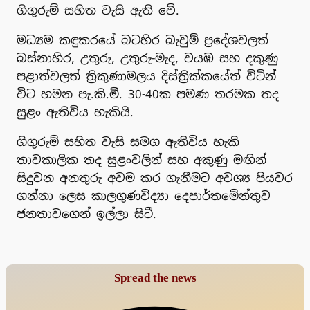
ගිගුරුම් සහිත වැසි ඇති වේ.
මධ්‍යම කඳුකරයේ බටහිර බැවුම් ප්‍රදේශවලත්
බස්නාහිර, උතුරු, උතුරු-මැද, වයඹ සහ දකුණු
පළාත්වලත් ත්‍රිකුණාමලය දිස්ත්‍රික්කයේත් විටින්
විට හමන පැ.කි.මී. 30-40ක පමණ තරමක තද
සුළං ඇතිවිය හැකියි.
ගිගුරුම් සහිත වැසි සමග ඇතිවිය හැකි
තාවකාලික තද සුළංවලින් සහ අකුණු මඟින්
සිදුවන අනතුරු අවම කර ගැනීමට අවශ්‍ය පියවර
ගන්නා ලෙස කාලගුණවිද්‍යා දෙපාර්තමේන්තුව
ජනතාවගෙන් ඉල්ලා සිටී.
Spread the news