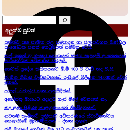
සෙවීම
අලුත්ම පුවත්
සත්ත්ව සහ ජාතික ජල සම්පාදන හා ජලාපවහන මණ්ඩල
සංශෝධන පනත් කෙටුම්පත් සම්මත වෙයි.
කල් ඉකුත් වූ ඖෂධ තොගයක් සමඟ සැපයුම් ආයතනයක්
පාරිභෝගික අධිකාරිය වටලයි.
හෙටත් ප්‍රදේශ කිහිපයකට මි.මී 100 ට වැඩි තද වැසි.
ජාතික නිවාස වැඩසටහනට රුපියල් මිලියන 44,000ක් වෙන්
කෙරේ.
පාසල් නිවාඩුව ගැන දැනුම්දීමක්.
අගෝස්තු මාසයට අදාළව ගෑස් මිලේ වෙනසක් නෑ.
තද සුළං පිළිබඳ කාලගුණයෙන් නිවේදනයක්.
නවතම කැබිනට් පත්‍රිකාව අධිකරණයේ ස්වාධීනත්වය
කෙලෙසීමේ මූලාරම්භයක් – දිනන දකුණ.
ජුලි මාසයේ ගෙවුණු දින 21ට සංචාරකයින් 138,730ක්