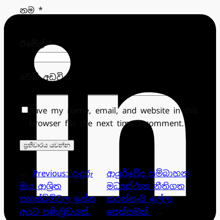
නම
*
ඊමේල්
*
වෙබ් අඩවිය
Save my name, email, and website in this
browser for the next time I comment.
←
Previous:
දැදුරු
ආයුර්වේද සම්බාහන
ඔය ආශ්‍රිත
මධ්‍යස්ථාන නීතිගත
පහත්බිම්වල ඉන්න
කරන්නැයි ඉල්ලා
අයට පණිවුඩයක්.
පෙත්සමක්.
→