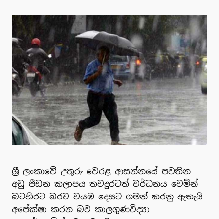
ශ්‍රී ලංකාවේ උතුරු වෙරළ ආසන්නයේ පවතින
අඩු පීඩන කලාපය තවදුරටත් වර්ධනය වෙමින්
බටහිරට බරව වයඹ දෙසට ගමන් කරනු ඇතැයි
අපේක්ෂා කරන බව කාලගුණවිද්‍යා