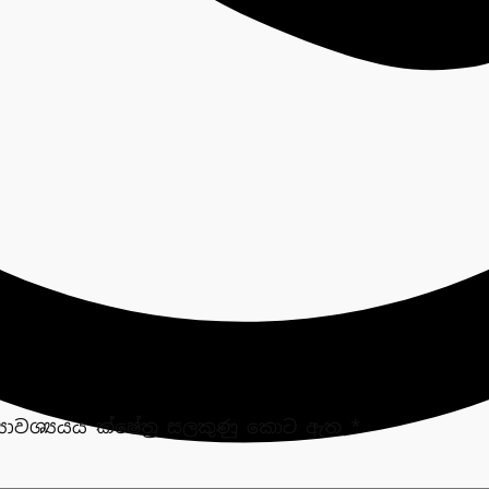
‍යාවශ්‍යයය ක්ෂේත්‍ර සලකුණු කොට ඇත
*