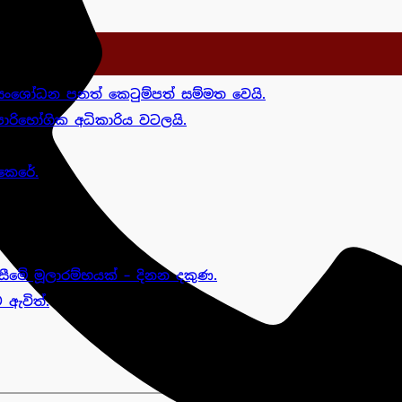
ංශෝධන පනත් කෙටුම්පත් සම්මත වෙයි.
රිභෝගික අධිකාරිය වටලයි.
කෙරේ.
ීමේ මූලාරම්භයක් – දිනන දකුණ.
 ඇවිත්.