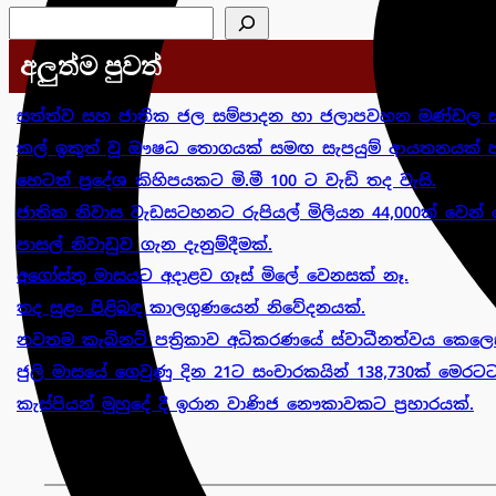
සෙවීම
අලුත්ම පුවත්
සත්ත්ව සහ ජාතික ජල සම්පාදන හා ජලාපවහන මණ්ඩල ස
කල් ඉකුත් වූ ඖෂධ තොගයක් සමඟ සැපයුම් ආයතනයක් පා
හෙටත් ප්‍රදේශ කිහිපයකට මි.මී 100 ට වැඩි තද වැසි.
ජාතික නිවාස වැඩසටහනට රුපියල් මිලියන 44,000ක් වෙන් 
පාසල් නිවාඩුව ගැන දැනුම්දීමක්.
අගෝස්තු මාසයට අදාළව ගෑස් මිලේ වෙනසක් නෑ.
තද සුළං පිළිබඳ කාලගුණයෙන් නිවේදනයක්.
නවතම කැබිනට් පත්‍රිකාව අධිකරණයේ ස්වාධීනත්වය කෙලෙස
ජුලි මාසයේ ගෙවුණු දින 21ට සංචාරකයින් 138,730ක් මෙරටට
කැස්පියන් මුහුදේ දී ඉරාන වාණිජ නෞකාවකට ප්‍රහාරයක්.