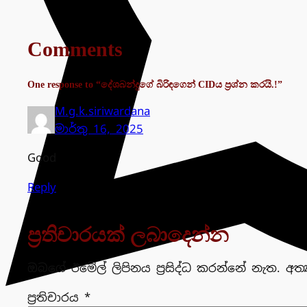
Comments
One response to “දේශබන්දුගේ බිරිඳගෙන් CIDය ප්‍රශ්න කරයි.!”
M.g.k.siriwardana
මාර්තු 16, 2025
Good
Reply
ප්‍රතිචාරයක් ලබාදෙන්න
ඔබගේ ඊමේල් ලිපිනය ප්‍රසිද්ධ කරන්නේ නැත.
අත්
ප්‍රතිචාරය
*