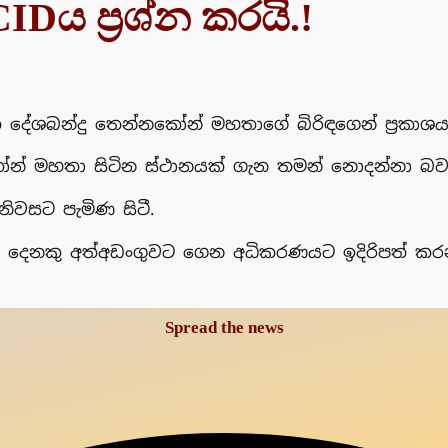
Dය ප්‍රශ්න කරයි.!
්පති දේශබන්දු තෙන්නකෝන් මහතාගේ බිරිඳගෙන් ප්‍රක
න් මහතා සිටින ස්ථානයක් ගැන තමන් නොදන්නා බවය
නිවසට පැමිණ සිටී.
 දෙනකු අත්අඩංගුවට ගෙන අධිකරණයට ඉදිරිපත් කරන
Spread the news