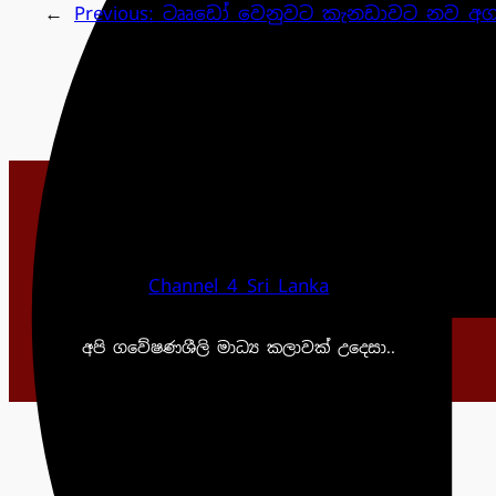
←
Previous:
ටෲඩෝ වෙනුවට කැනඩාවට නව අගම
Channel 4 Sri Lanka
අපි ගවේෂණශීලි මාධ්‍ය කලාවක් උදෙසා..