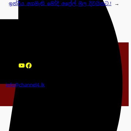
ඉන්දීය අගමැති මෝදි අප්‍රේල් මුල දිවයිනට.!
→
YouTube
Facebook
info@channel4.lk