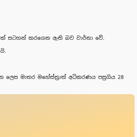
ාශයක් සටහන් කරගෙන ඇති බව වාර්තා වේ.
ි.
 ලෙස මාතර මහේස්ත්‍රාත් අධිකරණය පසුගිය 28