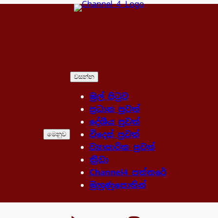
වසන්න
මුල් පිටුව
ප්‍රධාන පුවත්
දේශීය පුවත්
විදෙස් පුවත්
මෙනුව
ව්‍යාපාරික පුවත්
ක්‍රීඩා
Channel4 පත්තරේ
මුහුණුපොතින්