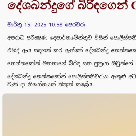
දේශබන්දුගේ බිරිඳගෙන් CI
මාර්තු 15, 2025 10:58 පෙරවරු
අපරාධ පරීක්‍ෂණ දෙපාර්තමේන්තුව විසින් පොලිස
එහිදී ඇය සඳහන් කර ඇත්තේ දේශබන්දු තෙන්නකෝ
තෙන්නකෝන් මහතාගේ බිරිඳ සහ පුත්‍රයා ඔවුන්ගේ 
දේශබන්දු තෙන්නකෝන් පොලිස්පතිවරයා ඇතුළු අට
වැනි දා නියෝගයක් නිකුත් කළේය.