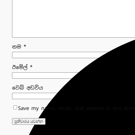
නම
*
ඊමේල්
*
වෙබ් අඩවිය
Save my name, email, and website in this bro