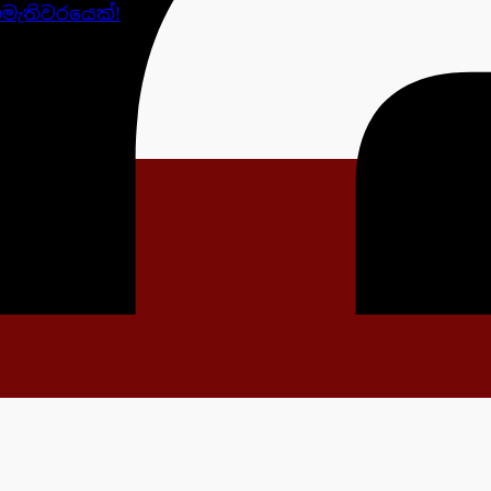
ැතිවරයෙක්!