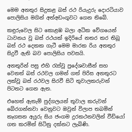
මෙම අනතුර සිදුකළ බස් රථ රියැදුරු දොරටියාව
පොලිසිය මගින් අත්අඩංගුවට ගෙන තිබේ.
කඳුරුවෙල සිට කොළඹ බලා අධික වේගයෙන්
ධාවනය වූ බස් රථයක් ඉදිරියේ නතර කර තිබූ
බස් රථ දෙකක ගැටී මෙම මාරක රිය අනතුර
සිදුවී ඇති බව පොලිසිය පවසයි.
අනතුරින් පසු එහි රැස්වූ ප්‍රදේශවාසීන් සහ
වෙනත් බස් රථවල ගමන් ගත් පිරිස අනතුරට
ලක්වූ බස් රථවල සිරවී සිටි තුවාලකරුවන්
පිටතට ගෙන ඇත.
එහෙත් ඇතැම් පුද්ගලයන් තුවාල කරුවන්
බේරගන්නවා වෙනුවට ඔවුන් විලාප තබමින්
කෑගසන අයුරු සිය ජංගම දුරකථනවලින් වීඩියෝ
ගත කරමින් සිටිනු දක්නට ලැබිණි.