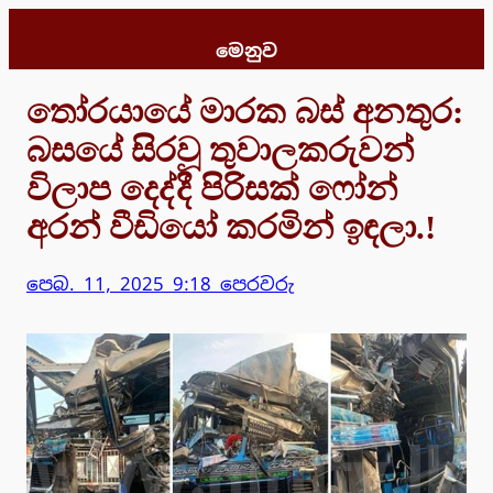
Skip
to
මෙනුව
content
තෝරයායේ මාරක බස් අනතුර:
බසයේ සිරවූ තුවාලකරුවන්
විලාප දෙද්දී පිරිසක් ෆෝන්
අරන් වීඩියෝ කරමින් ඉඳලා.!
පෙබ. 11, 2025 9:18 පෙරවරු