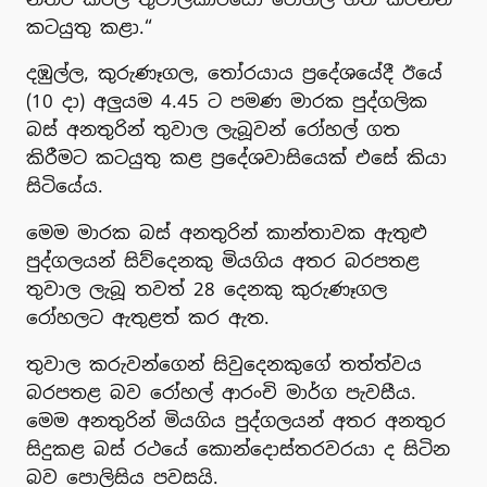
කටයුතු කළා.“
දඹුල්ල, කුරුණෑගල, තෝරයාය ප්‍රදේශයේදී ඊයේ
(10 දා) අලුයම 4.45 ට පමණ මාරක පුද්ගලික
බස් අනතුරින් තුවාල ලැබූවන් රෝහල් ගත
කිරීමට කටයුතු කළ ප්‍රදේශවාසියෙක් එසේ කියා
සිටියේය.
මෙම මාරක බස් අනතුරින් කාන්තාවක ඇතුළු
පුද්ගලයන් සිව්දෙනකු මියගිය අතර බරපතළ
තුවාල ලැබූ තවත් 28 දෙනකු කුරුණෑගල
රෝහලට ඇතුළත් කර ඇත.
තුවාල කරුවන්ගෙන් සිවුදෙනකුගේ තත්ත්වය
බරපතළ බව රෝහල් ආරංචි මාර්ග පැවසීය.
මෙම අනතුරින් මියගිය පුද්ගලයන් අතර අනතුර
සිදුකළ බස් රථයේ කොන්දොස්තරවරයා ද සිටින
බව පොලිසිය පවසයි.