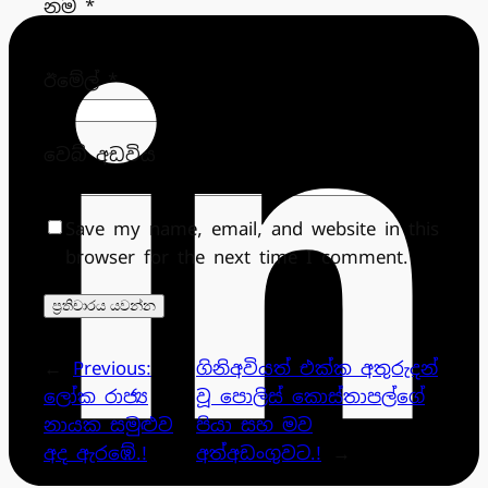
නම
*
ඊමේල්
*
වෙබ් අඩවිය
Save my name, email, and website in this
browser for the next time I comment.
←
Previous:
ගිනිඅවියත් එක්ක අතුරුදන්
ලෝක රාජ්‍ය
වූ පොලිස් කොස්තාපල්ගේ
නායක සමුළුව
පියා සහ මව
අද ඇරඹේ.!
අත්අඩංගුවට.!
→