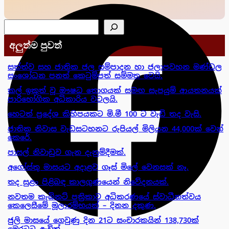
සෙවීම
අලුත්ම පුවත්
සත්ත්ව සහ ජාතික ජල සම්පාදන හා ජලාපවහන මණ්ඩල
සංශෝධන පනත් කෙටුම්පත් සම්මත වෙයි.
කල් ඉකුත් වූ ඖෂධ තොගයක් සමඟ සැපයුම් ආයතනයක්
පාරිභෝගික අධිකාරිය වටලයි.
හෙටත් ප්‍රදේශ කිහිපයකට මි.මී 100 ට වැඩි තද වැසි.
ජාතික නිවාස වැඩසටහනට රුපියල් මිලියන 44,000ක් වෙන්
කෙරේ.
පාසල් නිවාඩුව ගැන දැනුම්දීමක්.
අගෝස්තු මාසයට අදාළව ගෑස් මිලේ වෙනසක් නෑ.
තද සුළං පිළිබඳ කාලගුණයෙන් නිවේදනයක්.
නවතම කැබිනට් පත්‍රිකාව අධිකරණයේ ස්වාධීනත්වය
කෙලෙසීමේ මූලාරම්භයක් – දිනන දකුණ.
ජුලි මාසයේ ගෙවුණු දින 21ට සංචාරකයින් 138,730ක්
මෙරටට ඇවිත්.