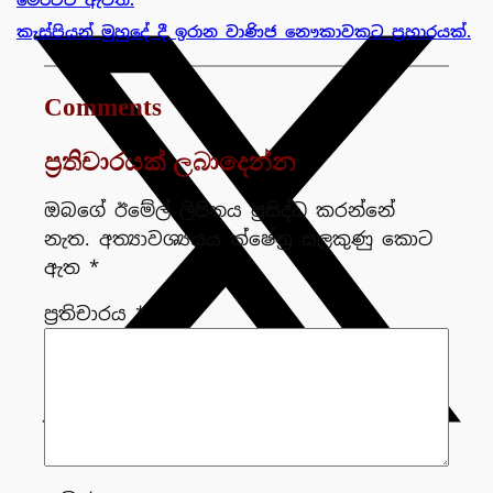
කැස්පියන් මුහුදේ දී ඉරාන වාණිජ නෞකාවකට ප්‍රහාරයක්.
Comments
ප්‍රතිචාරයක් ලබාදෙන්න
ඔබගේ ඊමේල් ලිපිනය ප්‍රසිද්ධ කරන්නේ
නැත.
අත්‍යාවශ්‍යයය ක්ෂේත්‍ර සලකුණු කොට
ඇත
*
ප්‍රතිචාරය
*