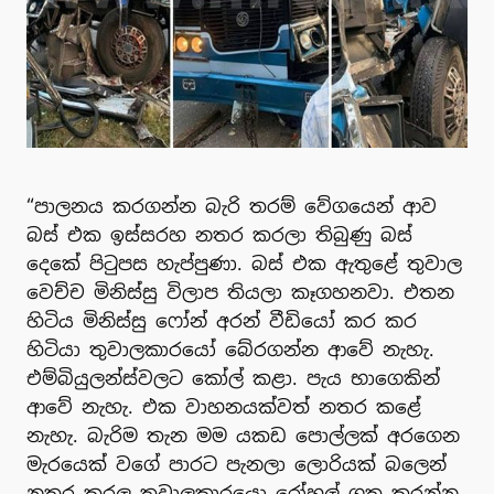
“පාලනය කරගන්න බැරි තරම් වේගයෙන් ආව
බස් එක ඉස්සරහ නතර කරලා තිබුණු බස්
දෙකේ පිටුපස හැප්පුණා. බස් එක ඇතුළේ තුවාල
වෙච්ච මිනිස්සු විලාප තියලා කෑගහනවා. එතන
හිටිය මිනිස්සු ෆෝන් අරන් වීඩියෝ කර කර
හිටියා තුවාලකාරයෝ බේරගන්න ආවේ නැහැ.
එම්බියුලන්ස්වලට කෝල් කළා. පැය භාගෙකින්
ආවේ නැහැ. එක වාහනයක්වත් නතර කළේ
නැහැ. බැරිම තැන මම යකඩ පොල්ලක් අරගෙන
මැරයෙක් වගේ පාරට පැනලා ලොරියක් බලෙන්
නතර කරල තුවාලකාරයො රෝහල් ගත කරන්න