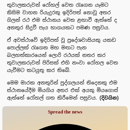
තුවාලකරුවන් රෝහල් වෙත රැගෙන යෑමට
කිසිම වාහන රියැදුරකු ඉදිරිපත් නොවූ අතර
ගිලන් රථ එම ස්ථානය වෙත ළඟාවී ඇත්තේ ද
අනතුර සිදුවී පැය භාගයකට පමණ පසුවය.
ඒ අවස්ථාවේ ඉදිරිපත් වූ ප්‍රදේශවාසියකු යකඩ
පොල්ලක් රැගෙන මහ මඟට පැන
බලහත්කාරයෙන් ලොරි රථයක් නතර කර
තුවාලකරුවන් පිරිසක් එහි නංවා රෝහල වෙත
යැවීමට කටයුතු කර තිබේ.
මෙම මාරක අනතුරින් පුද්ගලයන් තිදෙනකු එම
ස්ථානයේදීම මියගිය අතර එක් අයකු මියගොස්
ඇත්තේ රෝහල් ගත කිරීමෙන් පසුවය.
(දිවයින)
Spread the news