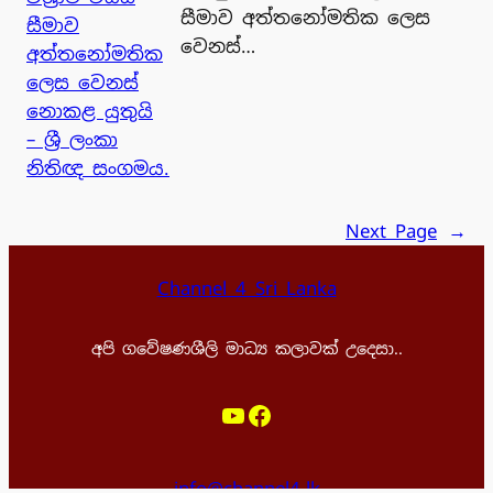
සීමාව අත්තනෝමතික ලෙස
වෙනස්…
Next Page
→
Channel 4 Sri Lanka
අපි ගවේෂණශීලි මාධ්‍ය කලාවක් උදෙසා..
YouTube
Facebook
info@channel4.lk