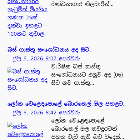
බන්ධනාගාර නිලධාරීන්…
බස් ගාස්තු සංශෝධනය අද සිට.
ජූලි 6, 2026 9:07 පෙරවරු
වාර්ෂික බස් ගාස්තු
සංශෝධනයට අනුව අද (06)
සිට නව ගාස්තු…
ලෝක වෙළෙඳපොළේ බොරතෙල් මිල පහළට.
ජූලි 6, 2026 8:42 පෙරවරු
ලෝක වෙළෙඳපොළේ
බොරතෙල් මිල තවදුරටත්
පහත වැටී ඇති බව විදෙස්…