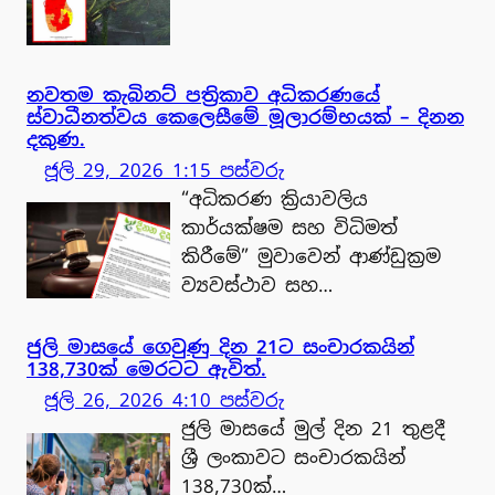
නවතම කැබිනට් පත්‍රිකාව අධිකරණයේ
ස්වාධීනත්වය කෙලෙසීමේ මූලාරම්භයක් – දිනන
දකුණ.
ජූලි 29, 2026 1:15 පස්වරු
“අධිකරණ ක්‍රියාවලිය
කාර්යක්ෂම සහ විධිමත්
කිරීමේ” මුවාවෙන් ආණ්ඩුක්‍රම
ව්‍යවස්ථාව සහ…
ජුලි මාසයේ ගෙවුණු දින 21ට සංචාරකයින්
138,730ක් මෙරටට ඇවිත්.
ජූලි 26, 2026 4:10 පස්වරු
ජුලි මාසයේ මුල් දින 21 තුළදී
ශ්‍රී ලංකාවට සංචාරකයින්
138,730ක්…