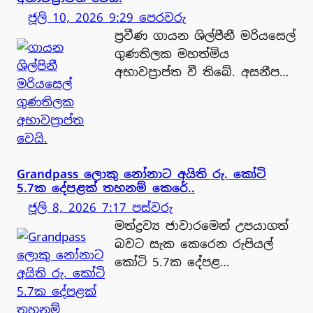
ජූලි 10, 2026 9:29 පෙරවරු
ප්‍රවීණ ගායන ශිල්පීනී මරියසෙල්
ගුණතිලක මහත්මිය
අභාවප්‍රාප්ත වී තිබේ. අසනීප…
Grandpass ලොකු නෝනාට අයිති රු. කෝටි
5.7ක දේපළක් තහනම් කෙරේ..
ජූලි 8, 2026 7:17 පස්වරු
මත්ද්‍රව්‍ය ජාවාරමෙන් උපයාගත්
බවට සැක කෙරෙන රුපියල්
කෝටි 5.7ක දේපළ…