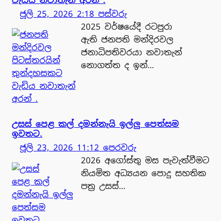
ජූලි 25, 2026 2:18 පස්වරු
2025 වර්ෂයේදී රටපුරා
ඇති ජනපති මන්දිරවල
ජනාධිපතිවරයා නවාතැන්
නොගත්ත ද ඉන්…
උසස් පෙළ කල් දමන්නැයි ඉල්ලු පෙත්සම
ඉවතට.
ජූලි 23, 2026 11:12 පෙරවරු
2026 අගෝස්තු මස පැවැත්වීමට
නියමිත අධ්‍යයන පොදු සහතික
පත්‍ර උසස්…