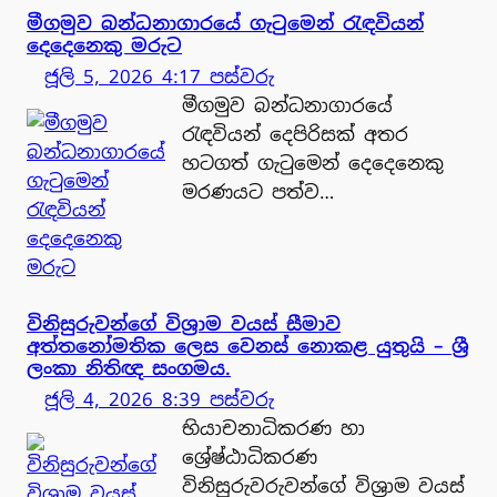
මීගමුව බන්ධනාගාරයේ ගැටුමෙන් රැඳවියන්
දෙදෙනෙකු මරුට
ජූලි 5, 2026 4:17 පස්වරු
මීගමුව බන්ධනාගාරයේ
රැඳවියන් දෙපිරිසක් අතර
හටගත් ගැටුමෙන් දෙදෙනෙකු
මරණයට පත්ව…
විනිසුරුවන්ගේ විශ්‍රාම වයස් සීමාව
අත්තනෝමතික ලෙස වෙනස් නොකළ යුතුයි – ශ්‍රී
ලංකා නිතිඥ සංගමය.
ජූලි 4, 2026 8:39 පස්වරු
භියාචනාධිකරණ හා
ශ්‍රේෂ්ඨාධිකරණ
විනිසුරුවරුවන්ගේ විශ්‍රාම වයස්