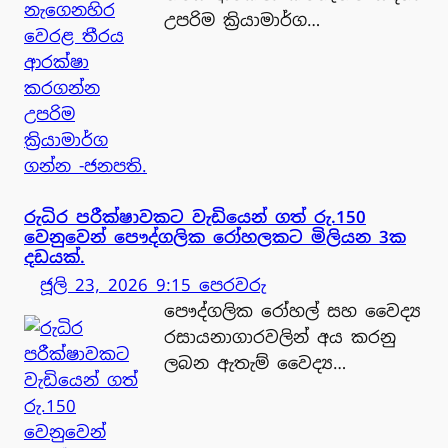
උපරිම ක්‍රියාමාර්ග…
රුධිර පරීක්ෂාවකට වැඩියෙන් ගත් රු.150
වෙනුවෙන් පෞද්ගලික රෝහලකට මිලියන 3ක
දඩයක්.
ජූලි 23, 2026 9:15 පෙරවරු
පෞද්ගලික රෝහල් සහ වෛද්‍ය
රසායනාගාරවලින් අය කරනු
ලබන ඇතැම් වෛද්‍ය…