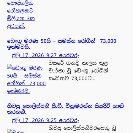
ඩෙංගු මරණ 50යි – සමස්ත රෝගීන් 73,000
ඉක්මවයි.
ජූලි 17, 2026 9:27 පෙරවරු
වසරේ ගතවූ කාලය තුළ
වාර්තා වූ ඩෙංගු රෝගීන්
සංඛ්‍යාව 73,000ට…
හිටපු පොලිස්පති සී.ඩී. වික්‍රමරත්න සියදිවි හානි
කරගනී.
ජූලි 17, 2026 9:25 පෙරවරු
හිටපු පොලිස්පතිවරයෙකු වූ