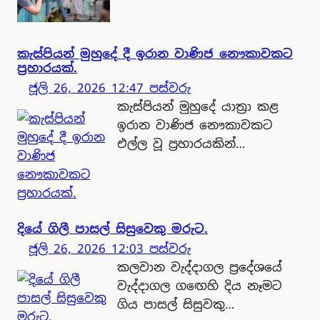
කැස්පියන් මුහුදේ දී ඉරාන වාණිජ නෞකාවකට
ප්‍රහාරයක්.
ජූලි 26, 2026 12:47 පස්වරු
කැස්පියන් මුහුදේ යාත්‍රා කළ
ඉරාන වාණිජ නෞකාවකට
එල්ල වූ ප්‍රහාරයකින්…
දියේ ගිලී පාසල් සිසුවෙකු මරුට.
ජූලි 26, 2026 12:03 පස්වරු
කලවාන වැද්දාගල ප්‍රදේශයේ
වැද්දාගල ගඟෙහි දිය නෑමට
ගිය පාසල් සිසුවකු…