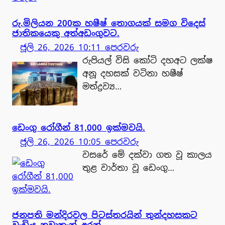
රු.මිලියන 200ක හෂීෂ් තොගයක් සමග විදෙස්
ජාතිකයෙකු අත්අඩංගුවට.
ජූලි 26, 2026 10:11 පෙරවරු
රුපියල් විසි කෝටි දහඅට ලක්ෂ
අනූ දහසක් වටිනා හෂීෂ්
මත්ද්‍රව්‍ය…
ඩෙංගු රෝගීන් 81,000 ඉක්මවයි.
ජූලි 26, 2026 10:05 පෙරවරු
වසරේ මේ දක්වා ගත වූ කාලය
තුළ වාර්තා වූ ඩෙංගු…
ජනපති මන්දිරවල පිටස්තරයින් තුන්දහසකට
වැඩිය නවාතැන් අරන් .