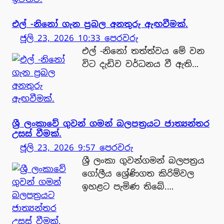
එල් -නිනෝ ගැන ප්‍රබල අනතුරු ඇඟවීමක්.
ජූලි 23, 2026 10:33 පෙරවරු
එල් -නිනෝ තත්ත්වය මේ වන
විට දැඩිව වර්ධනය වී ඇති…
ශ්‍රී ලංකාවේ ගුවන් ගමන් බලපත්‍රයට ජාත්‍යන්තර
උසස් වීමක්.
ජූලි 23, 2026 9:57 පෙරවරු
ශ්‍රී ලංකා ගුවන්ගමන් බලපත්‍රය
ගෝලීය ශ්‍රේණිගත කිරිම්වල
ඉහළට පැමිණ තිබේ.…