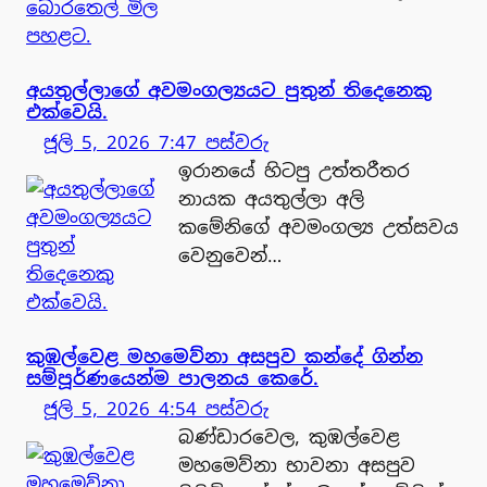
අයතුල්ලාගේ අවමංගල්‍යයට පුතුන් තිදෙනෙකු
එක්වෙයි.
ජූලි 5, 2026 7:47 පස්වරු
ඉරානයේ හිටපු උත්තරීතර
නායක අයතුල්ලා අලි
කමේනිගේ අවමංගල්‍ය උත්සවය
වෙනුවෙන්…
කුඹල්වෙළ මහමෙව්නා අසපුව කන්දේ ගින්න
සම්පූර්ණයෙන්ම පාලනය කෙරේ.
ජූලි 5, 2026 4:54 පස්වරු
බණ්ඩාරවෙල, කුඹල්වෙළ
මහමෙව්නා භාවනා අසපුව