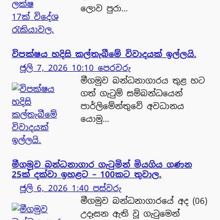
ලොව පුරා…
විපක්ෂය හදිසි කල්තැබීමේ විවාදයක් ඉල්ලයි.
ජූලි 7, 2026 10:10 පෙරවරු
මීගමුව බන්ධනාගාරය තුළ හට
ගත් ගැටුම් සම්බන්ධයෙන්
පාර්ලිමේන්තුවේ අවධානය
යොමු…
මීගමුව බන්ධනාගාර ගැටුමින් මියගිය ගණන
25ක් දක්වා ඉහළට – 100කට තුවාල.
ජූලි 6, 2026 1:40 පස්වරු
මීගමුව බන්ධනාගාරයේ අද (06)
උදෑසන ඇති වූ ගැටුමෙන්