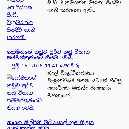
සී.ඩී. වික්‍රමරත්න මහතා සියදිවි
හානි කරගෙන ඇති…
යෝෂිතගේ නඩුව පූර්ව නඩු විභාග
සම්මන්ත්‍රණයට නියම වෙයි.
ජූලි 16, 2026 11:41 පෙරවරු
මුදල් විශුද්ධිකරණය
වැළැක්වීමේ පනත යටතේ හිටපු
ජනාධිපති මහින්ද රාජපක්ෂ
මහතාගේ…
ගායන ශිල්පිනී මරියසෙල් ගුණතිලක
අභාවප්‍රාප්ත වෙයි.