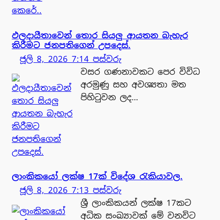
ඵලදායීතාවෙන් තොර සියලු ආයතන බැහැර
කිරීමට ජනපතිගෙන් උපදෙස්.
ජූලි 8, 2026 7:14 පස්වරු
වසර ගණනාවකට පෙර විවිධ
අරමුණු සහ අවශ්‍යතා මත
පිහිටුවන ලද…
ලාංකිකයෝ ලක්ෂ 17ක් විදේශ රැකියාවල.
ජූලි 8, 2026 7:13 පස්වරු
ශ්‍රී ලාංකිකයන් ලක්ෂ 17කට
අධික සංඛ්‍යාවක් මේ වනවිට