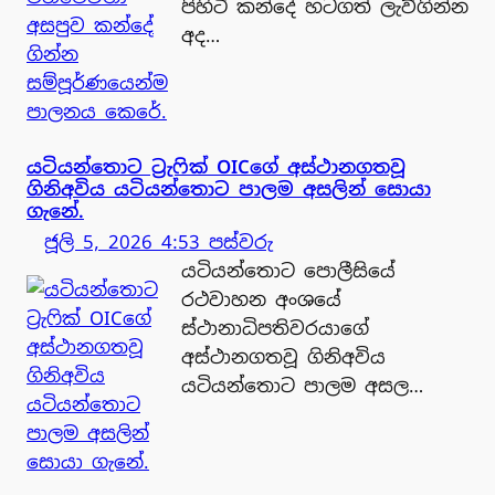
පිහිටි කන්දේ හටගත් ලැව්ගින්න
අද…
යටියන්තොට ට්‍රැෆික් OICගේ අස්ථානගතවූ
ගිනිඅවිය යටියන්තොට පාලම අසලින් සොයා
ගැනේ.
ජූලි 5, 2026 4:53 පස්වරු
යටියන්තොට පොලීසියේ
රථවාහන අංශයේ
ස්ථානාධිපතිවරයාගේ
අස්ථානගතවූ ගිනිඅවිය
යටියන්තොට පාලම අසල…