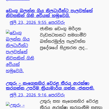
ඩෙංගු බලන්න ගිය නිලධාරීන්ට පැලවත්තේ
නිවසකින් ගිනි අවියක් හමුවෙයි.
ජූලි 23, 2026 9:55 පෙරවරු
ජාතික ඩෙංගු මර්දන
වැඩසටහනට සමගාමීව
බත්තරමුල්ල පැලවත්ත
ප්‍රදේශයේ සිදුකරන ලද…
උතුරු – නැගෙනහිර වෙරළ තීරය ආරක්ෂා
කරගන්න උපරිම ක්‍රියාමාර්ග ගන්න -ජනපති.
ජූලි 23, 2026 9:16 පෙරවරු
උතුරු සහ නැගෙනහිර වෙරළ
තීරය ආරක්ෂා කරගැනීම සඳහා