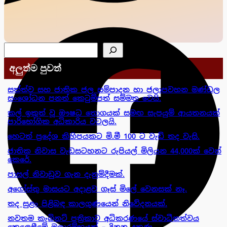
සෙවීම
අලුත්ම පුවත්
සත්ත්ව සහ ජාතික ජල සම්පාදන හා ජලාපවහන මණ්ඩල
සංශෝධන පනත් කෙටුම්පත් සම්මත වෙයි.
කල් ඉකුත් වූ ඖෂධ තොගයක් සමඟ සැපයුම් ආයතනයක්
පාරිභෝගික අධිකාරිය වටලයි.
හෙටත් ප්‍රදේශ කිහිපයකට මි.මී 100 ට වැඩි තද වැසි.
ජාතික නිවාස වැඩසටහනට රුපියල් මිලියන 44,000ක් වෙන්
කෙරේ.
පාසල් නිවාඩුව ගැන දැනුම්දීමක්.
අගෝස්තු මාසයට අදාළව ගෑස් මිලේ වෙනසක් නෑ.
තද සුළං පිළිබඳ කාලගුණයෙන් නිවේදනයක්.
නවතම කැබිනට් පත්‍රිකාව අධිකරණයේ ස්වාධීනත්වය
කෙලෙසීමේ මූලාරම්භයක් – දිනන දකුණ.