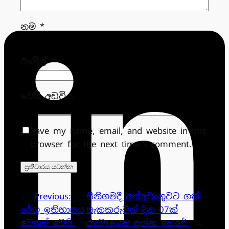
නම
*
ඊමේල්
*
වෙබ් අඩවිය
Save my name, email, and website in this
browser for the next time I comment.
←
Previous:
සීනිගමදී අත්අඩංගුවට ගත්
රේගු ඉතිහාසය
සැකකරුවන් දින 07ක්
වෙනස් වෙයි.
රඳවාගෙන ප්‍රශ්න කෙරේ.
→