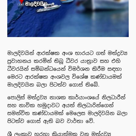
මාලදිවයින් ආරක්ෂක අංශ භාරයට ගත් මත්ද්‍රව්‍ය
ප්‍රවාහනය කරමින් තිබූ ධීවර යාත්‍රාව සහ එහි
ධීවරයින් සම්බන්ධයෙන් විමර්ශන කිරීම සඳහා
මෙරට ආරක්ෂක අංශවල විශේෂ කණ්ඩායමක්
මාලදිවයින බලා පිටත්ව ගොස් තිබේ.
පොලිස් මත්ද්‍රව්‍ය නාශක කාර්යාංශයේ නිලධාරීන්
සහ නාවික හමුදාවට අයත් නිලධාරින්ගෙන්
සමන්විත කණ්ඩායමක් මෙලෙස මාලදිවයින බලා
පිටත්ව ගොස් ඇති බව වාර්තා වේ.
ශ්‍රී ලංකාව හරහා ක්‍රියාත්මක වන මත්ද්‍රව්‍ය