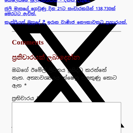
ජුලි මාසයේ ගෙවුණු දින 21ට සංචාරකයින් 138,730ක්
මෙරටට ඇවිත්.
කැස්පියන් මුහුදේ දී ඉරාන වාණිජ නෞකාවකට ප්‍රහාරයක්.
Comments
ප්‍රතිචාරයක් ලබාදෙන්න
ඔබගේ ඊමේල් ලිපිනය ප්‍රසිද්ධ කරන්නේ
නැත.
අත්‍යාවශ්‍යයය ක්ෂේත්‍ර සලකුණු කොට
ඇත
*
ප්‍රතිචාරය
*