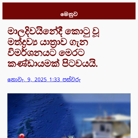
Skip
to
මෙනුව
content
මාලදිවයිනේදී කොටු වූ
මත්ද්‍රව්‍ය යාත්‍රාව ගැන
විමර්ශනයට මෙරට
කණ්ඩායමක් පිටවයයි.
නොවැ. 9, 2025 1:33 පස්වරු