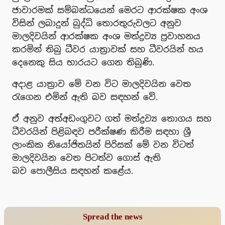
ජාවාරමක් සම්බන්ධයෙන් මෙරට ආරක්ෂක අංශ
විසින් ලබාදුන් බුද්ධි තොරතුරුවලට අනුව
මාලදිවයින් ආරක්ෂක අංශ මත්ද්‍රව්‍ය ප්‍රවාහනය
කරමින් තිබු ධීවර යාත්‍රාවක් සහ ධීවරයින් හය
දෙනෙකු සිය භාරයට ගෙන තිබුණි.
අදාළ යාත්‍රාව මේ වන විට මාලදිවයින වෙත
රැගෙන එමින් ඇති බව සඳහන් වේ.
ඒ අනුව අත්අඩංගුවට ගත් මත්ද්‍රව්‍ය තොගය සහ
ධීවරයින් පිළිබඳව පරීක්ෂණ කිරීම සඳහා ශ්‍රී
ලාංකික නියෝජිතයින් පිරිසක් මේ වන විටත්
මාලදිවයින වෙත පිටත්ව ගොස් ඇති
බව පොලීසිය සඳහන් කළේය.
Spread the news