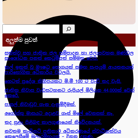
සෙවීම
අලුත්ම පුවත්
සත්ත්ව සහ ජාතික ජල සම්පාදන හා ජලාපවහන මණ්ඩල
සංශෝධන පනත් කෙටුම්පත් සම්මත වෙයි.
කල් ඉකුත් වූ ඖෂධ තොගයක් සමඟ සැපයුම් ආයතනයක්
පාරිභෝගික අධිකාරිය වටලයි.
හෙටත් ප්‍රදේශ කිහිපයකට මි.මී 100 ට වැඩි තද වැසි.
ජාතික නිවාස වැඩසටහනට රුපියල් මිලියන 44,000ක් වෙන්
කෙරේ.
පාසල් නිවාඩුව ගැන දැනුම්දීමක්.
අගෝස්තු මාසයට අදාළව ගෑස් මිලේ වෙනසක් නෑ.
තද සුළං පිළිබඳ කාලගුණයෙන් නිවේදනයක්.
නවතම කැබිනට් පත්‍රිකාව අධිකරණයේ ස්වාධීනත්වය
කෙලෙසීමේ මූලාරම්භයක් – දිනන දකුණ.