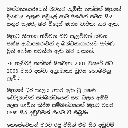
බන්ධනාගාරයෙන් පිටතට පැමිණි තක්සින් ඔහුගේ
දියණිය ඇතුළු පවුලේ සාමාජිකයින් සමග සිය
සතුට සැමරූ බව විදෙස් මාධ්‍ය වාර්තා කර ඇත.
ඔහුට නිදහස හිමිවන බව සැලවීමත් සමඟ
පක්ෂ ආධාරකරුවන් ද බන්ධනාගාරයට පැමිණ
ප්‍රීති ඝෝෂා පවත්වා ඇති බව සඳහන්.
76 හැවිරිදි තක්සින් ෂිනවත්‍රා 2001 වසරේ සිට
2006 වසර දක්වා අග්‍රාමාත්‍ය ධූරය හොබවනු
ලැබීය.
ඔහුගේ ධූර කාලය අතර ඇති වු දූෂණ
චෝදනාවක් සම්බන්ධයෙන් සහ බලය අනිසි
ලෙස භාවිත කිරීම සම්බන්ධයෙන් ඔහුට වසර
08ක සිර දඬුවමක් නියම වී තිබුණි.
කෙසේවෙතත් එරට රජු විසින් එම සිර දඬුවම්