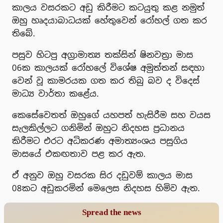
කාලය වසරකට අඩු කිරීමට කටයුතු කළ නමුත්
ඔහු හෘදයාබාධයක් හේතුවෙන් රෝහල් ගත කර
තිබේ.
පසුව හිටපු අග්‍රාමාත්‍ය තක්සින් ෂිනවත්‍රා මාස
06ක කාලයක් රෝහලේ විශේෂ අමුත්තන් සඳහා
වෙන් වූ කාමරයක ගත කර තිබු බව ද විදෙස්
මාධ්‍ය වාර්තා කළේය.
කෙසේවෙතත් ඔහුගේ යහපත් හැසිරීම සහ වයස
සැලකිල්ලට ගනිමින් ඔහුට නිදහස ප්‍රධානය
කිරීමට එරට අධිකරණ අමාත්‍යංශය පසුගිය
මාසයේ එකඟතාව පළ කර ඇත.
ඒ අනුව ඔහු වසරක සිර දඩුවම් කාලය මාස
08කට අඩුකරමින් මෙලෙස නිදහස හිමිව ඇත.
Spread the news