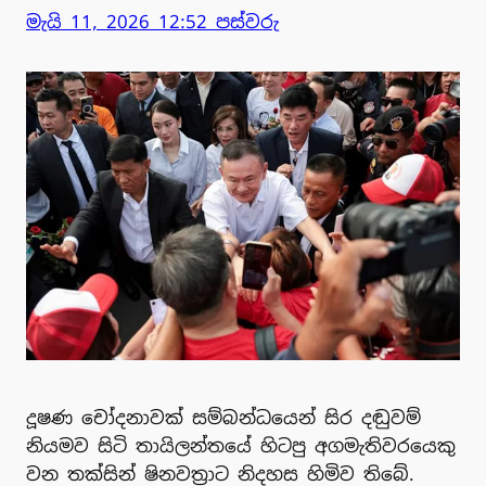
මැයි 11, 2026 12:52 පස්වරු
දූෂණ චෝදනාවක් සම්බන්ධයෙන් සිර දඬුවම්
නියමව සිටි තායිලන්තයේ හිටපු අගමැතිවරයෙකු
වන තක්සින් ෂිනවත්‍රාට නිදහස හිමිව තිබේ.