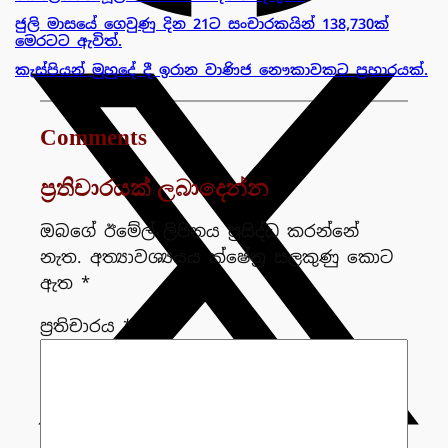
ජුලි මාසයේ ගෙවුණු දින 21ට සංචාරකයින් 138,730ක්
මෙරටට ඇවිත්.
කැස්පියන් මුහුදේ දී ඉරාන වාණිජ නෞකාවකට ප්‍රහාරයක්.
Comments
ප්‍රතිචාරයක් ලබාදෙන්න
ඔබගේ ඊමේල් ලිපිනය ප්‍රසිද්ධ කරන්නේ
නැත.
අත්‍යාවශ්‍යයය ක්ෂේත්‍ර සලකුණු කොට
ඇත
*
ප්‍රතිචාරය
*