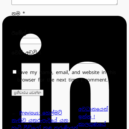
නම
*
ඊමේල්
*
වෙබ් අඩවිය
Save my name, email, and website in this
browser for the next time I comment.
අවධානයෙන්
←
Previous:
හෙල්මට්
ඉන්න !
නැතිව යතුරුපැදියේ යන
කාලගුණයේ
හැටි වීඩියෝ කළ තරුණියන්