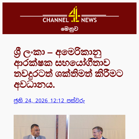
Skip
to
content
මෙනුව
ශ්‍රී ලංකා – අමෙරිකානු
ආරක්ෂක සහයෝගීතාව
තවදුරටත් ශක්තිමත් කිරීමට
අවධානය.
ජුනි 24, 2026 12:12 පස්වරු