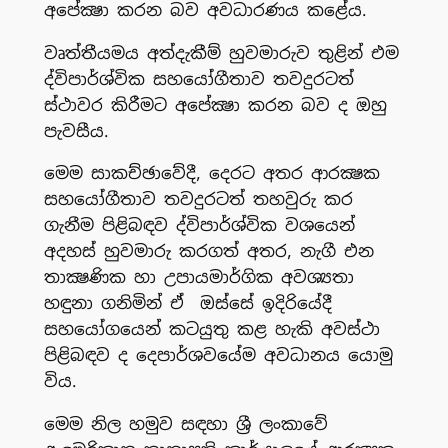
අපේක්‍ෂා කරන බව අවධාරණය කළේය.
වෘත්තීයමය අත්දැකීම් හුවමාරුව තුළින් එම
ද්විපාර්ශ්වික සහයෝගීතාව තවදුරටත්
ස්ථාවර කිරීමට අපේක්‍ෂා කරන බව ද ඔහු
පැවසීය.
මෙම සාකච්ඡාවේදී, දෙරට අතර ආරක්‍ෂක
සහයෝගීතාව තවදුරටත් තහවුරු කර
ගැනීම පිළිබඳව ද්විපාර්ශ්වික වශයෙන්
අදහස් හුවමාරු කරගත් අතර, නැගී එන
තාක්‍ෂණික හා උපායමාර්ගික අවශ්‍යතා
හඳුනා ගනිමින් ඒ ඔස්සේ ඉදිරියේදී
සහයෝගයෙන් කටයුතු කළ හැකි අවස්ථා
පිළිබඳව ද දෙපාර්ශවයේම අවධානය යොමු
විය.
මෙම නිල හමුව සඳහා ශ්‍රී ලංකාවේ