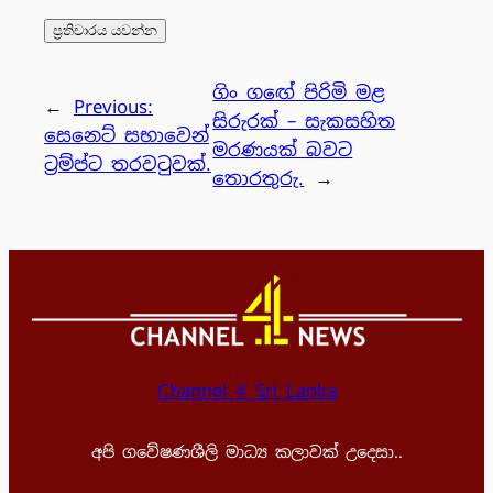
ගිං ගඟේ පිරිමි මළ
←
Previous:
සිරුරක් – සැකසහිත
සෙනෙට් සභාවෙන්
මරණයක් බවට
ට්‍රම්ප්ට තරවටුවක්.
තොරතුරු.
→
Channel 4 Sri Lanka
අපි ගවේෂණශීලි මාධ්‍ය කලාවක් උදෙසා..