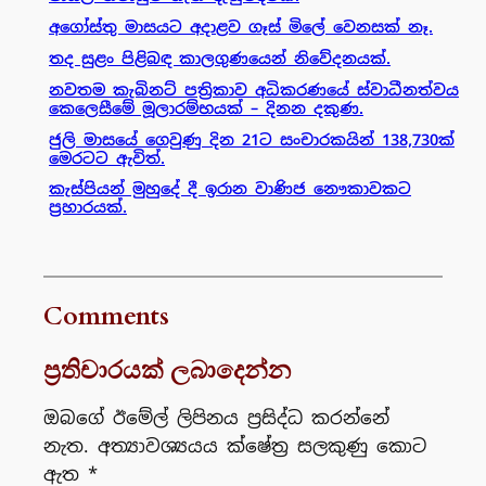
අගෝස්තු මාසයට අදාළව ගෑස් මිලේ වෙනසක් නෑ.
තද සුළං පිළිබඳ කාලගුණයෙන් නිවේදනයක්.
නවතම කැබිනට් පත්‍රිකාව අධිකරණයේ ස්වාධීනත්වය
කෙලෙසීමේ මූලාරම්භයක් – දිනන දකුණ.
ජුලි මාසයේ ගෙවුණු දින 21ට සංචාරකයින් 138,730ක්
මෙරටට ඇවිත්.
කැස්පියන් මුහුදේ දී ඉරාන වාණිජ නෞකාවකට
ප්‍රහාරයක්.
Comments
ප්‍රතිචාරයක් ලබාදෙන්න
ඔබගේ ඊමේල් ලිපිනය ප්‍රසිද්ධ කරන්නේ
නැත.
අත්‍යාවශ්‍යයය ක්ෂේත්‍ර සලකුණු කොට
ඇත
*