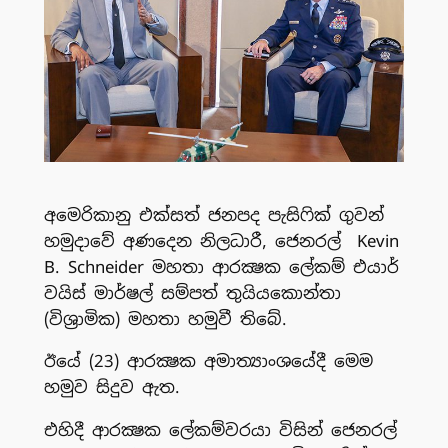
අමෙරිකානු එක්සත් ජනපද පැසිෆික් ගුවන්
හමුදාවේ අණදෙන නිලධාරී, ජෙනරල් Kevin
B. Schneider මහතා ආරක්‍ෂක ලේකම් එයාර්
වයිස් මාර්ෂල් සම්පත් තුයියකොන්තා
(විශ්‍රාමික) මහතා හමුවී තිබේ.
ඊයේ (23) ආරක්‍ෂක අමාත්‍යාංශයේදී මෙම
හමුව සිදුව ඇත.
එහිදී ආරක්‍ෂක ලේකම්වරයා විසින් ජෙනරල්