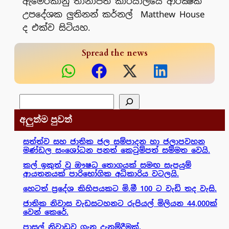
ඇමෙරිකානු තානාපති කාර්යාලයේ ආරක්‍ෂක
උපදේශක ලුතිනන් කර්නල් Matthew House
ද එක්ව සිටියහ.
Spread the news
සෙවීම
අලුත්ම පුවත්
සත්ත්ව සහ ජාතික ජල සම්පාදන හා ජලාපවහන
මණ්ඩල සංශෝධන පනත් කෙටුම්පත් සම්මත වෙයි.
කල් ඉකුත් වූ ඖෂධ තොගයක් සමඟ සැපයුම්
ආයතනයක් පාරිභෝගික අධිකාරිය වටලයි.
හෙටත් ප්‍රදේශ කිහිපයකට මි.මී 100 ට වැඩි තද වැසි.
ජාතික නිවාස වැඩසටහනට රුපියල් මිලියන 44,000ක්
වෙන් කෙරේ.
පාසල් නිවාඩුව ගැන දැනුම්දීමක්.