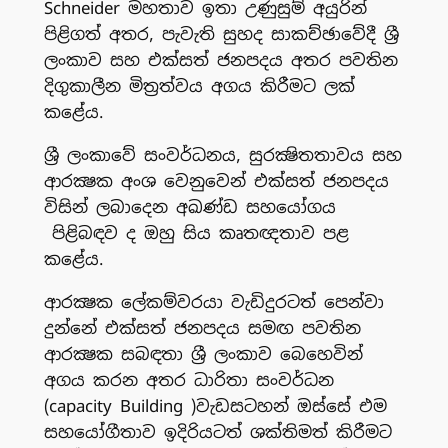
Schneider මහතාව ඉතා උණුසුම් අයුරින්
පිළිගත් අතර, පැවැති සුහද සාකච්ඡාවේදී ශ්‍රී
ලංකාව සහ එක්සත් ජනපදය අතර පවතින
දිගුකාලීන මිත්‍රත්වය අගය කිරීමට ලක්
කළේය.
ශ්‍රී ලංකාවේ සංවර්ධනය, සුරක්‍ෂිතතාවය සහ
ආරක්‍ෂක අංශ වෙනුවෙන් එක්සත් ජනපදය
විසින් ලබාදෙන අඛණ්ඩ සහයෝගය
පිළිබඳව ද ඔහු සිය කෘතඥතාව පළ
කළේය.
ආරක්‍ෂක ලේකම්වරයා වැඩිදුරටත් පෙන්වා
දුන්නේ එක්සත් ජනපදය සමඟ පවතින
ආරක්‍ෂක සබඳතා ශ්‍රී ලංකාව බෙහෙවින්
අගය කරන අතර ධාරිතා සංවර්ධන
(capacity Building )වැඩසටහන් ඔස්සේ එම
සහයෝගීතාව ඉදිරියටත් ශක්තිමත් කිරීමට