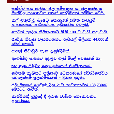
සත්ත්ව සහ ජාතික ජල සම්පාදන හා ජලාපවහන
මණ්ඩල සංශෝධන පනත් කෙටුම්පත් සම්මත වෙයි.
කල් ඉකුත් වූ ඖෂධ තොගයක් සමඟ සැපයුම්
ආයතනයක් පාරිභෝගික අධිකාරිය වටලයි.
හෙටත් ප්‍රදේශ කිහිපයකට මි.මී 100 ට වැඩි තද වැසි.
ජාතික නිවාස වැඩසටහනට රුපියල් මිලියන 44,000ක්
වෙන් කෙරේ.
පාසල් නිවාඩුව ගැන දැනුම්දීමක්.
අගෝස්තු මාසයට අදාළව ගෑස් මිලේ වෙනසක් නෑ.
තද සුළං පිළිබඳ කාලගුණයෙන් නිවේදනයක්.
නවතම කැබිනට් පත්‍රිකාව අධිකරණයේ ස්වාධීනත්වය
කෙලෙසීමේ මූලාරම්භයක් – දිනන දකුණ.
ජුලි මාසයේ ගෙවුණු දින 21ට සංචාරකයින් 138,730ක්
මෙරටට ඇවිත්.
කැස්පියන් මුහුදේ දී ඉරාන වාණිජ නෞකාවකට
ප්‍රහාරයක්.