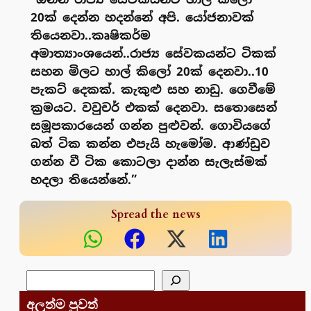
20ක් දෙන්න හදන්නේ අපි. යෝජනාවක්
තියෙනවා..කෘෂිකර්ම
අමාත්‍යාංශයෙන්..රාජ්‍ය සේවකයන්ට ටිකක්
සහන මිලට හාල් කිලෝ 20ක් දෙනවා..10
පැකට් දෙකක්. කැකුළු සහ නාඩු. ගෙවීමේ
ක්‍රමයට. වවුචර් එකක් දෙනවා. සතොසෙන්
සමූපකාරයෙන් ගන්න පුළුවන්. ගොවියගේ
බත් ටික කන්න එපැයි හැමෝම. ආණ්ඩුව
ගන්න වී ටික කොටලා දාන්න සැලැස්මක්
හදලා තියෙන්නේ.”
Spread the news
සෙවීම
අලුත්ම පුවත්