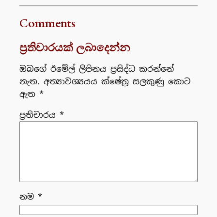
Comments
ප්‍රතිචාරයක් ලබාදෙන්න
ඔබගේ ඊමේල් ලිපිනය ප්‍රසිද්ධ කරන්නේ
නැත.
අත්‍යාවශ්‍යයය ක්ෂේත්‍ර සලකුණු කොට
ඇත
*
ප්‍රතිචාරය
*
නම
*