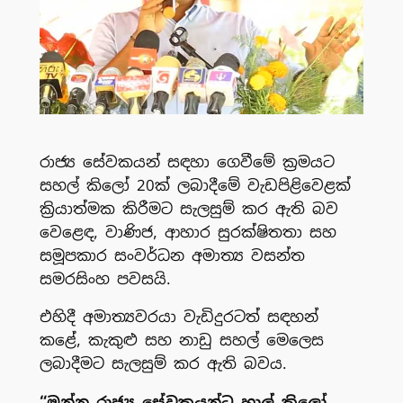
රාජ්‍ය සේවකයන් සඳහා ගෙවීමේ ක්‍රමයට
සහල් කිලෝ 20ක් ලබාදීමේ වැඩපිළිවෙළක්
ක්‍රියාත්මක කිරීමට සැලසුම් කර ඇති බව
වෙළෙඳ, වාණිජ, ආහාර සුරක්ෂිතතා සහ
සමූපකාර සංවර්ධන අමාත්‍ය වසන්ත
සමරසිංහ පවසයි.
එහිදී අමාත්‍යවරයා වැඩිදුරටත් සඳහන්
කළේ, කැකුළු සහ නාඩු සහල් මෙලෙස
ලබාදීමට සැලසුම් කර ඇති බවය.
“ඔන්න රාජ්‍ය සේවකයන්ට හාල් කිලෝ