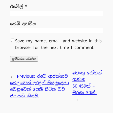
ඊමේල්
*
වෙබ් අඩවිය
Save my name, email, and website in this
browser for the next time I comment.
ඩෙංගු රෝගීන්
←
Previous:
රටේ ආරක්ෂාව
ගණන
වෙනුවෙන් උරදුන් සියලුදෙනා
50,459ක් –
වෙනුවෙන් පෙනී සිටින බව
මරණ 30ක්.
ජනපති කියයි.
→