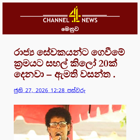
Skip
to
content
මෙනුව
රාජ්‍ය සේවකයන්ට ගෙවීමේ
ක්‍රමයට සහල් කිලෝ 20ක්
දෙනවා – ඇමති වසන්ත .
ජුනි 27, 2026 12:28 පස්වරු