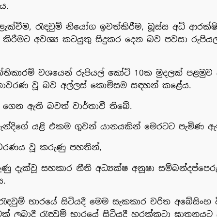
ය.
ැළැක්වීම, රැඳවුම් නියෝග ඉවත්කිරීම, බූස්ස අධි ආ
 කිරීමට අවශ්‍ය කටයුතු සිදුකර දෙන බව පවසා රුපියල
ත්තිකාරම් වශයෙන් රුපියල් කෝටි 10ක මුදලක් පළමු
අනාවරණ වූ බව අල්ලස් කොමිසම සඳහන් කළේය.
 ගෙන ඇති බවත් වාර්තාවී තිබේ.
ැන්දිගේ යළි එකම ගුවන් යානයකින් මෙරටට පැමිණ ඇත
ාවරණය වූ කරුණු පහතින්,
 දැක්වූ සහකාර නීති අධ්‍යක්ෂ අනූෂා සම්බන්දප්පෙර
ය.
ඳවුම් භාරයේ සිටියදී මෙම සැකකාර චරිත අබේසිංහ 
් ලබාදී රැඳවුම් භාරයේ සිටියදී හරක්කටා ඝාතනයට 