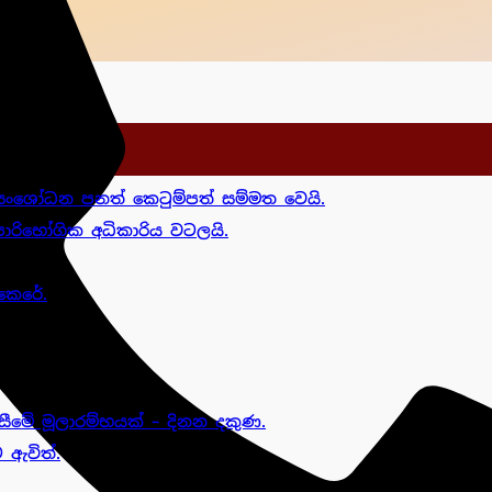
ංශෝධන පනත් කෙටුම්පත් සම්මත වෙයි.
රිභෝගික අධිකාරිය වටලයි.
කෙරේ.
ීමේ මූලාරම්භයක් – දිනන දකුණ.
 ඇවිත්.