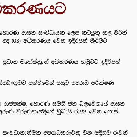
 අධිකරණයට
යේ හොරණ ආසන සංවිධායක ලෙස කටයුතු කළ චරිත්
 අද (03) අධිකරණය වෙත ඉදිරිපත් කිරීමට
රධාන මහේස්ත්‍රාත් අධිකරණය හමුවට ඉදිරිපත්
්අඩංගුවට පත්වීමෙන් පසුව අපරාධ පරීක්ෂණ
 රඛිත රාජපක්ෂ, හොරණ සමගි ජන බලවේගයේ ආසන
 අරුණ වරුණහැන්දිගේ ඩුබායි රාජ්‍ය වෙත ගොස්
හා සංවිධානාත්මක අපරාධකරුවකු වන මිදිගම රුවන්