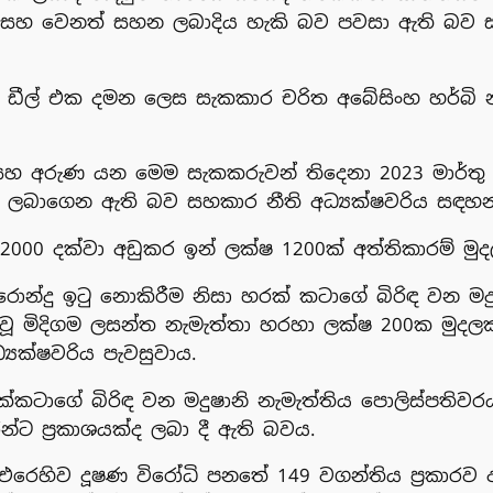
සහ වෙනත් සහන ලබාදිය හැකි බව පවසා ඇති බව සහ
 ඩීල් එක දමන ලෙස සැකකාර චරිත අබේසිංහ හර්බි 
හ අරුණ යන මෙම සැකකරුවන් තිදෙනා 2023 මාර්තු 25 
දල ලබාගෙන ඇති බව සහකාර නීති අධ්‍යක්ෂවරිය සඳහන
ෂ 2000 දක්වා අඩුකර ඉන් ලක්ෂ 1200ක් අත්තිකාරම
න්දු ඉටු නොකිරීම නිසා හරක් කටාගේ බිරිඳ වන මදුෂා
්වූ මිදිගම ලසන්ත නැමැත්තා හරහා ලක්ෂ 200ක මුදල
යක්ෂවරිය පැවසුවාය.
ක්කටාගේ බිරිඳ වන මදුෂානි නැමැත්තිය පොලිස්පතිවරය
්ට ප්‍රකාශයක්ද ලබා දී ඇති බවය.
එරෙහිව දූෂණ විරෝධි පනතේ 149 වගන්තිය ප්‍රකාරව 