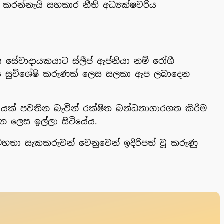
කරන්නැයි සහකාර නීති අධ්‍යක්ෂවරිය
ය සේවාදායකයාට ස්ලීප් ඇප්නියා නම් රෝගී
එය සුවිශේෂි කරුණක් ලෙස සලකා ඇප ලබාදෙන
යක් පවතින බැවින් රක්ෂිත බන්ධනාගාරගත කිරීම
න ලෙස ඉල්ලා සිටියේය.
හතා සැකකරුවන් වෙනුවෙන් ඉදිරිපත් වූ කරුණු