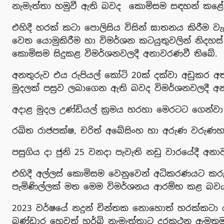
නැමැත්තා හමුවී ඇති බවද කොමිසම සඳහන් කළේ
එහිදී හරක් කටා පොලිසිය විසින් ඝාතනය කිරීම ව
වෙත යොමුකිරීම හා විමර්ශන කටයුතුවලින් නිදහස්
කොමිසම සිදුකළ විමර්ශනවලදී අනාවරණවී තිබේ.
අනතුරුව එය රුපියල් කෝටි 20ක් දක්වා අඩුකර අ
මුදලක් පසුව ලබාගෙන ඇති බවද විමර්ශනවලදී 
අදාළ මුදල උණ්ඩියල් ක්‍රමය හරහා මෙරටට ගෙන්වා
රඛිත රාජපක්ෂ, චරිත් අබේසිංහ හා අරුණ වරුණහ
පසුගිය දා ජුනි 25 වනදා පැවැති නඩු වාරයේදී අන
එහිදී අල්ලස් කොමිසම වෙනුවෙන් අධිකරණයට කරුණු
පැමිණිල්ලක් මත මෙම විමර්ශනය ආරම්භ කළ බව
2023 වර්ෂයේ නදුන් චින්තක නොහොත් හරක්කටා රැ
බණ්ඩාර හෙවත් හර්බි නැමැත්තාට දුරකථන ඇමතුමක