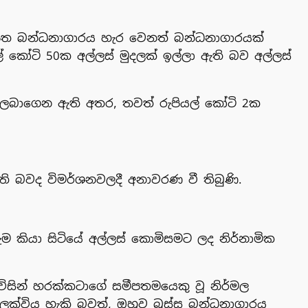
රක්ෂිත බන්ධනාගාරය හැර වෙනත් බන්ධනාගාරයක්
් කෝටි 50ක අල්ලස් මුදලක් ඉල්ලා ඇති බව අල්ලස්
ව ලබාගෙන ඇති අතර, තවත් රුපියල් කෝටි 2ක
ි බවද විමර්ශනවලදී අනාවරණ වී තිබුණි.
ුම කියා සිටියේ අල්ලස් කොමිසමට ලද නිර්නාමික
විසින් හරක්කටාගේ සමීපතමයෙකු වූ නිර්මල
ලක්විය හැකි බවත්, ඔහුව බුස්ස බන්ධනාගාරය