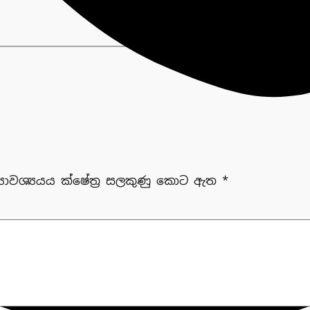
‍යාවශ්‍යයය ක්ෂේත්‍ර සලකුණු කොට ඇත
*