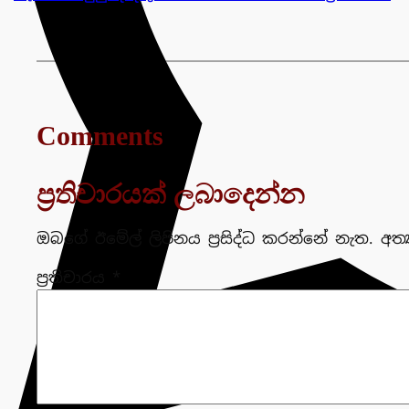
Comments
ප්‍රතිචාරයක් ලබාදෙන්න
ඔබගේ ඊමේල් ලිපිනය ප්‍රසිද්ධ කරන්නේ නැත.
අත්
ප්‍රතිචාරය
*