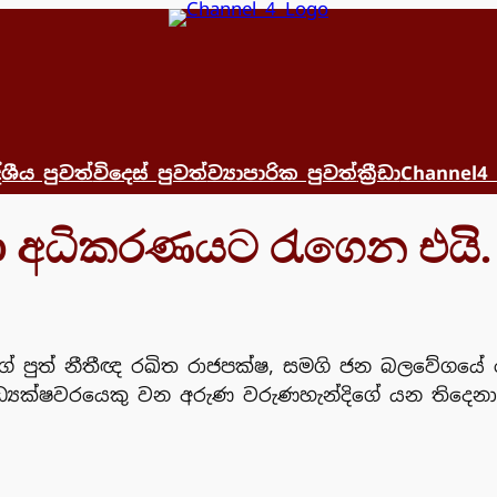
්ශීය පුවත්
විදෙස් පුවත්
ව්‍යාපාරික පුවත්
ක්‍රීඩා
Channel4
ෙනා අධිකරණයට රැගෙන එයි.
ාගේ පුත් නීතීඥ රඛිත රාජපක්ෂ, සමගි ජන බලවේග
ු අධ්‍යක්ෂවරයෙකු වන අරුණ වරුණහැන්දිගේ යන තිදෙ