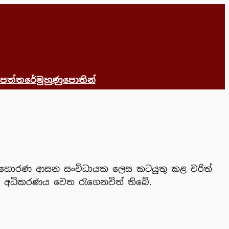
 පත්තරේ
මුහුණුපොතින්
යේ හොරණ ආසන සංවිධායක ලෙස කටයුතු කළ චරිත්
නා අධිකරණය වෙත රැගෙනවිත් තිබේ.