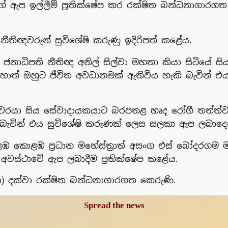
 ඇප ඉල්ලීම් ප්‍රතික්ෂේප කර රක්ෂිත බන්ධනාගාරගත 
තිඥවරුන් සුවිශේෂි කරුණු ඉදිරිපත් කළේය.
 ජනාධිපති නීතිඥ අනිල් සිල්වා මහතා කියා සිටියේ සි
ත් ඔහුට ජීවිත අවධානමක් ඇතිවිය හැකි බැවින් 
ිඥවරයා සිය සේවාදායකයාට බරපතළ හෘද රෝගී තත්ත්ව
බැවින් එය සුවිශේෂි කරුණක් ලෙස සලකා ඇප ලබාදෙ
ඹ කොළඹ ප්‍රධාන මහේස්ත්‍රාත් අසංග එස් බෝදරගම ම
අවස්ථාවේ ඇප ලබාදීම ප්‍රතික්ෂේප කළේය.
ා) දක්වා රක්ෂිත බන්ධනාගාරගත කෙරුණි.
Spread the news