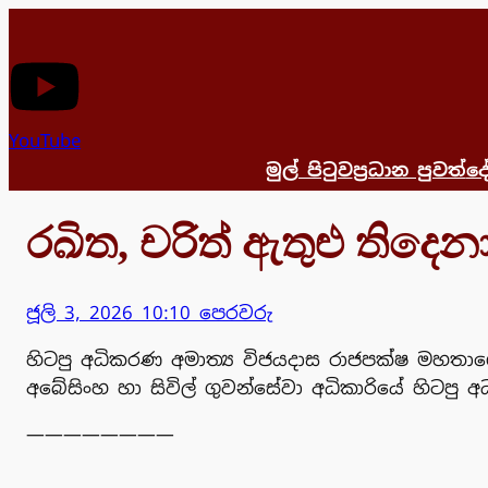
Skip
to
content
YouTube
මුල් පිටුව
ප්‍රධාන පුවත්
දෙ
රඛිත, චරිත් ඇතුළු තිද
ජූලි 3, 2026 10:10 පෙරවරු
හිටපු අධිකරණ අමාත්‍ය විජයදාස රාජපක්ෂ මහත
අබේසිංහ හා සිවිල් ගුවන්සේවා අධිකාරියේ හිටප
————————