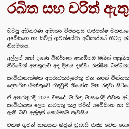
රඛිත සහ චරිත් ඇත
හිටපු අධිකරණ අමාත්‍ය විජයදාස රාජපක්ෂ මහත
අබේසිංහ හා සිවිල් ගුවන්සේවා අධිකාරියේ හිටපු
නියමිතය.
අල්ලස් හෝ දූෂණ විමර්ශන කොමිසම මගින් පසුගිය
කිරීමෙන් අනතුරුව අද දිනය දක්වා රක්ෂිත බන්ධ
සංවිධානාත්මක අපරාධකරුවෙකු වන නඳුන් චින්තක
දෙපාර්තමේන්තුවේ රැඳවුම් නියෝග මත රඳවා සිටිය
ඒ අතරතුරදී 2023 වසරේ මාර්තු මාසයේදී එවක 
සංවිධායක ලෙස කටයුතු කළ චරිත් අබේසිංහ හා සිවි
ඇති බව අල්ලස් කොමිසම පැවසීය.
එකම ගුවන් යානයක ඔවුන් ඩුබායි රාජ්‍ය වෙත ගොස