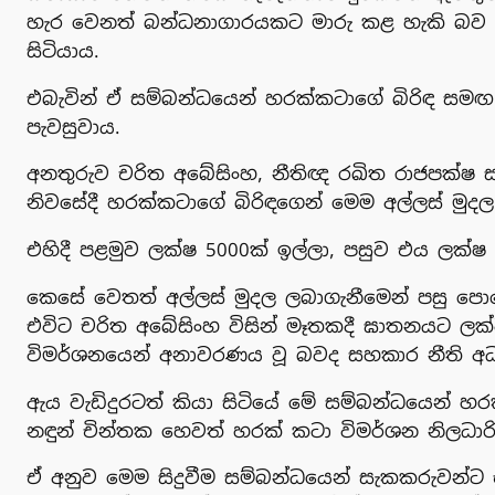
හැර වෙනත් බන්ධනාගාරයකට මාරු කළ හැකි බව 
සිටියාය.
එබැවින් ඒ සම්බන්ධයෙන් හරක්කටාගේ බිරිඳ සමඟ
පැවසුවාය.
අනතුරුව චරිත අබේසිංහ, නීතිඥ රඛිත රාජපක්ෂ ස
නිවසේදී හරක්කටාගේ බිරිඳගෙන් මෙම අල්ලස් මු
එහිදී පළමුව ලක්ෂ 5000ක් ඉල්ලා, පසුව එය ලක්
කෙසේ වෙතත් අල්ලස් මුදල ලබාගැනීමෙන් පසු පොරො
එවිට චරිත අබේසිංහ විසින් මෑතකදී ඝාතනයට ලක
විමර්ශනයෙන් අනාවරණය වූ බවද සහකාර නීති අධ්‍
ඇය වැඩිදුරටත් කියා සිටියේ මේ සම්බන්ධයෙන් හර
නඳුන් චින්තක හෙවත් හරක් කටා විමර්ශන නිලධාරින
ඒ අනුව මෙම සිදුවීම සම්බන්ධයෙන් සැකකරුවන්ට 