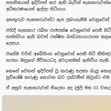
සහතිකයක් ඉදිරිපත් කර ඇති බැවින් සැකකරුවන්ගේ
අධිකරණයෙන් ඉල්ලා සිටියාය.
අනතුරුව සැකකරුවන්ට ඇප ලබාගැනීම වෙනුවෙන් නී
එහිදී සැකකාර රඛිත රාජපක්ෂ වෙනුවෙන් පෙනී සිටී
තත්ත්වය ඇති බවත් රක්ෂිත බන්ධනාගාරගත කළහො
ලෙසය.
එසේම චරිත් අබේසිංහ වෙනුවෙන් පෙනී සිටී නීත
හරහා ඔහුගේ ජීවිතයටද අවදානමක් ඇතිවිය හැකි 
කෙසේ වෙතත් ඉදිරිපත් වූ කරුණු සලකා බැලූ කොළ
සුවිශේෂි කරුණු නොවන බව දක්වමින් ඔවුන්ට එම 
ඒ අනුව සැකකරුවන් තිදෙනා අද (ජුලි මස 03 වනද