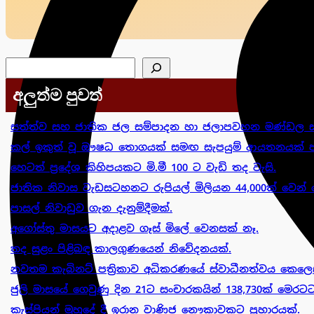
සෙවීම
අලුත්ම පුවත්
සත්ත්ව සහ ජාතික ජල සම්පාදන හා ජලාපවහන මණ්ඩල ස
කල් ඉකුත් වූ ඖෂධ තොගයක් සමඟ සැපයුම් ආයතනයක් පා
හෙටත් ප්‍රදේශ කිහිපයකට මි.මී 100 ට වැඩි තද වැසි.
ජාතික නිවාස වැඩසටහනට රුපියල් මිලියන 44,000ක් වෙන් 
පාසල් නිවාඩුව ගැන දැනුම්දීමක්.
අගෝස්තු මාසයට අදාළව ගෑස් මිලේ වෙනසක් නෑ.
තද සුළං පිළිබඳ කාලගුණයෙන් නිවේදනයක්.
නවතම කැබිනට් පත්‍රිකාව අධිකරණයේ ස්වාධීනත්වය කෙලෙස
ජුලි මාසයේ ගෙවුණු දින 21ට සංචාරකයින් 138,730ක් මෙරටට
කැස්පියන් මුහුදේ දී ඉරාන වාණිජ නෞකාවකට ප්‍රහාරයක්.