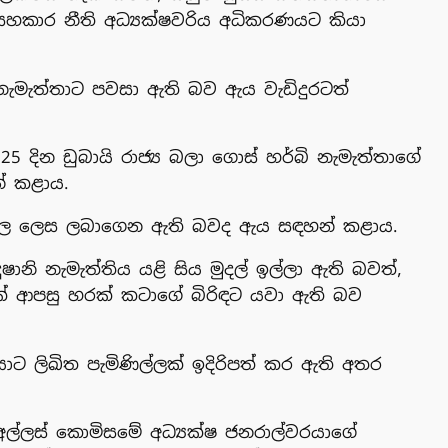
කාර නීති අධ්‍යක්ෂවරිය අධිකරණයට කියා
නැමැත්තාට පවසා ඇති බව ඇය වැඩිදුරටත්
දින ඩුබායි රාජ්‍ය බලා ගොස් හර්බි නැමැත්තාගේ
් කළාය.
් මුදල ලෙස ලබාගෙන ඇති බවද ඇය සඳහන් කළාය.
නි නැමැත්තිය යළි සිය මුදල් ඉල්ලා ඇති බවත්,
ක් ආපසු හරක් කටාගේ බිරිඳට යවා ඇති බව
ාට ලිඛිත පැමිණිල්ලක් ඉදිරිපත් කර ඇති අතර
අල්ලස් කොමිසමේ අධ්‍යක්ෂ ජනරාල්වරයාගේ