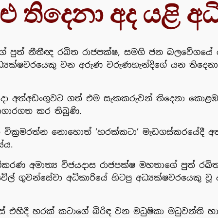
ුළු තිදෙනා අද යළි
ාගේ පුත් නීතීඥ රඛිත රාජපක්ෂ, සමගි ජන බලවේග
 අධ්‍යක්ෂවරයෙකු වන අරුණ වරුණහැන්දිගේ යන තිදෙනා
දා අත්අඩංගුවට ගත් එම සැකකරුවන් තිදෙනා කොළඹ ප්‍
නාගාරගත කර තිබුණි.
 වික්‍රමරත්න නොහොත් ‘හරක්කටා’ මැඩගස්කරයේදී අත
ේය.
අධිකරණ අමාත්‍ය විජයදාස රාජපක්ෂ මහතාගේ පුත්
ල් ගුවන්සේවා අධිකාරියේ හිටපු අධ්‍යක්ෂවරයෙකු වූ
් එහිදී හරක් කටාගේ බිරිඳ වන මධුෂිකා මධුවන්ති 