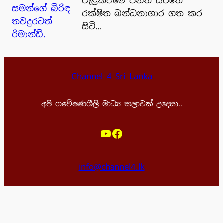
වැළක්වීමේ පනත යටතේ
රක්ෂිත බන්ධනාගාර ගත කර
සිටි…
Channel 4 Sri Lanka
අපි ගවේෂණශීලි මාධ්‍ය කලාවක් උදෙසා..
YouTube
Facebook
info@channel4.lk