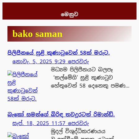
Skip
to
මෙනුව
content
bako saman
පිලිපීනයේ සුළි කුණාටුවෙන් 58ක් මරුට.
නොවැ. 5, 2025 9:29 පෙරවරු
මධ්‍යම පිලිපීනයට බලපෑ
‘කල්මේගි’ සුළි කුණාටුව
හේතුවෙන් 58 දෙනෙකු පමණ…
බැකෝ සමන්ගේ බිරිඳ තවදුරටත් රිමාන්ඩ්.
සැප්. 18, 2025 11:57 පෙරවරු
මුදල් විශුද්ධිකරණයය