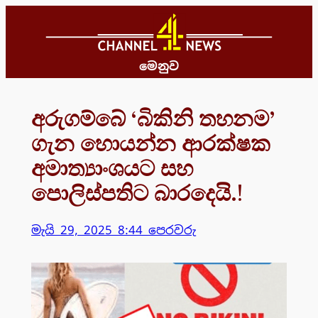
Skip
to
content
මෙනුව
අරුගම්බේ ‘බිකිනි තහනම’
ගැන හොයන්න ආරක්ෂක
අමාත්‍යාංශයට සහ
පොලිස්පතිට බාරදෙයි.!
මැයි 29, 2025 8:44 පෙරවරු