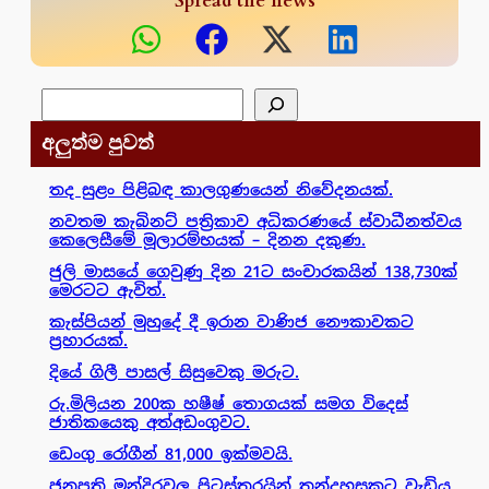
Spread the news
සෙවීම
අලුත්ම පුවත්
තද සුළං පිළිබඳ කාලගුණයෙන් නිවේදනයක්.
නවතම කැබිනට් පත්‍රිකාව අධිකරණයේ ස්වාධීනත්වය
කෙලෙසීමේ මූලාරම්භයක් – දිනන දකුණ.
ජුලි මාසයේ ගෙවුණු දින 21ට සංචාරකයින් 138,730ක්
මෙරටට ඇවිත්.
කැස්පියන් මුහුදේ දී ඉරාන වාණිජ නෞකාවකට
ප්‍රහාරයක්.
දියේ ගිලී පාසල් සිසුවෙකු මරුට.
රු.මිලියන 200ක හෂීෂ් තොගයක් සමග විදෙස්
ජාතිකයෙකු අත්අඩංගුවට.
ඩෙංගු රෝගීන් 81,000 ඉක්මවයි.
ජනපති මන්දිරවල පිටස්තරයින් තුන්දහසකට වැඩිය