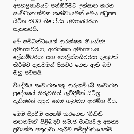
අපහසුතාවයට පත්කිරීමට උත්සාහ කරන
සංවිධානාත්මක කණ්ඩායමක් මෙය පිටුපස
සිටින බවට නියෝජ්‍ය අමාත්‍යවරයා
සැකකරයි.
මේ සම්බන්ධයෙන් ආරක්ෂක නියෝජ්‍ය
අමාත්‍යවරයා, ආරක්ෂක අමාත්‍යාංශ
ලේකම්වරයා සහ පොලිස්පතිවරයා දැනුවත්
කිරීමට දැනටමත් පියවර ගෙන ඇති බව
ඔහු පවසයි.
විදේශීය සංචාරකයකු ආරුගම්බේ සංචාරක
ප්‍රදේශයේ නිරුවතින් ඇවිදිමින් සිටිනු
දැකීමෙන් පසුව මෙම ගැටළුව ආරම්භ විය.
මෙම සිදුවීම පදනම් කරගෙන ‘බිකිනි
තහනමක්’ පිළිබඳව සමාජ මාධ්‍යවල අසත්‍ය
ප්‍රවෘත්ති පතුරුවා හැරීම සම්පූර්ණයෙන්ම