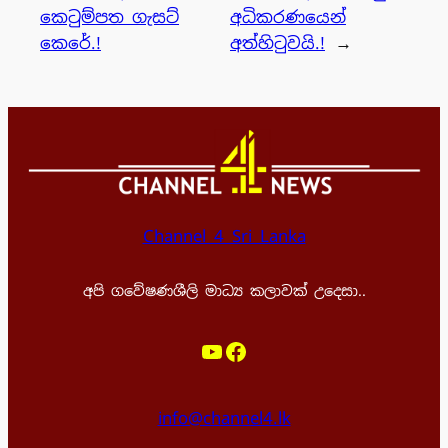
කෙටුම්පත ගැසට්
අධිකරණයෙන්
කෙරේ.!
අත්හිටුවයි.!
→
Channel 4 Sri Lanka
අපි ගවේෂණශීලි මාධ්‍ය කලාවක් උදෙසා..
YouTube
Facebook
info@channel4.lk