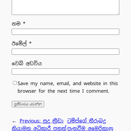
නම
*
ඊමේල්
*
වෙබ් අඩවිය
Save my name, email, and website in this
browser for the next time I comment.
←
Previous:
සූදු ක්‍රීඩා
ට්‍රම්ප්ගේ තීරුබදු
නියාමන අධිකාරී පනත්
පැනවීම අමෙරිකානු