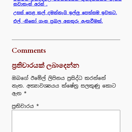
නවාතැන් අරන් .
උසස් පෙළ කල් දමන්නැයි ඉල්ලු පෙත්සම ඉවතට.
එල් -නිනෝ ගැන ප්‍රබල අනතුරු ඇඟවීමක්.
Comments
ප්‍රතිචාරයක් ලබාදෙන්න
ඔබගේ ඊමේල් ලිපිනය ප්‍රසිද්ධ කරන්නේ
නැත.
අත්‍යාවශ්‍යයය ක්ෂේත්‍ර සලකුණු කොට
ඇත
*
ප්‍රතිචාරය
*