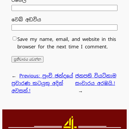
වෙබ් අඩවිය
Save my name, email, and website in this
browser for the next time I comment.
←
Previous:
පුංචි ඡන්දයේ
ජනපති වියට්නාම
ප්‍රචාරණ කටයුතු අදින්
සංචාරය අරඹයි.!
අවසන්.!
→