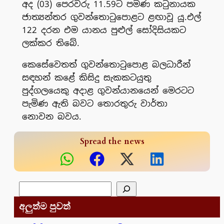
අද (03) පෙරවරු 11.59ට පමණ කටුනායක
ජාත්‍යන්තර ගුවන්තොටුපොළට ළඟාවූ යූ.එල්
122 දරන එම යානය පුළුල් සෝදිසියකට
ලක්කර තිබේ.
කෙසේවෙතත් ගුවන්තොටුපොළ බලධාරීන්
සඳහන් කළේ කිසිදු සැකකටයුතු
පුද්ගලයෙකු අදාළ ගුවන්යානයෙන් මෙරටට
පැමිණ ඇති බවට තොරතුරු වාර්තා
නොවන බවය.
Spread the news
සෙවීම
අලුත්ම පුවත්