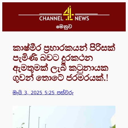
Skip
to
content
මෙනුව
කාෂ්මීර ප්‍රහාරකයන් පිරිසක්
පැමිණි බවට දුරකථන
ඇමතුමක් ලැබී කටුනායක
ගුවන් තොටේ ජරමරයක්.!
මැයි 3, 2025 5:25 පස්වරු