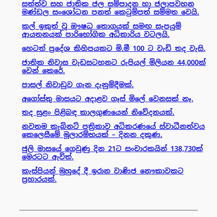
සත්ත්ව සහ ජාතික ජල සම්පාදන හා ජලාපවහන
මණ්ඩල සංශෝධන පනත් කෙටුම්පත් සම්මත වෙයි.
කල් ඉකුත් වූ ඖෂධ තොගයක් සමඟ සැපයුම්
ආයතනයක් පාරිභෝගික අධිකාරිය වටලයි.
හෙටත් ප්‍රදේශ කිහිපයකට මි.මී 100 ට වැඩි තද වැසි.
ජාතික නිවාස වැඩසටහනට රුපියල් මිලියන 44,000ක්
වෙන් කෙරේ.
පාසල් නිවාඩුව ගැන දැනුම්දීමක්.
අගෝස්තු මාසයට අදාළව ගෑස් මිලේ වෙනසක් නෑ.
තද සුළං පිළිබඳ කාලගුණයෙන් නිවේදනයක්.
නවතම කැබිනට් පත්‍රිකාව අධිකරණයේ ස්වාධීනත්වය
කෙලෙසීමේ මූලාරම්භයක් – දිනන දකුණ.
ජුලි මාසයේ ගෙවුණු දින 21ට සංචාරකයින් 138,730ක්
මෙරටට ඇවිත්.
කැස්පියන් මුහුදේ දී ඉරාන වාණිජ නෞකාවකට
ප්‍රහාරයක්.