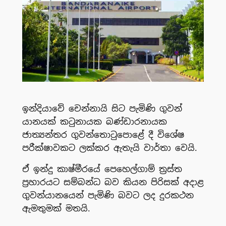
ඉන්දියාවේ චෙන්නායි සිට පැමිණි ගුවන්
යානයක් කටුනායක බණ්ඩාරනායක
ජාත්‍යන්තර ගුවන්තොටුපොළේ දී විශේෂ
පරීක්ෂාවකට ලක්කර ඇතැයි වාර්තා වෙයි.
ඒ ඉන්දු කාෂ්මීරයේ පෙහෙල්ගාම් ත්‍රස්ත
ප්‍රහාරයට සම්බන්ධ බව කියන පිරිසක් අදාළ
ගුවන්යානයෙන් පැමිණි බවට ලද දුරකථන
ඇමතුමක් මතයි.