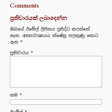
Comments
ප්‍රතිචාරයක් ලබාදෙන්න
ඔබගේ ඊමේල් ලිපිනය ප්‍රසිද්ධ කරන්නේ
නැත.
අත්‍යාවශ්‍යයය ක්ෂේත්‍ර සලකුණු කොට
ඇත
*
ප්‍රතිචාරය
*
නම
*
ඊමේල්
*