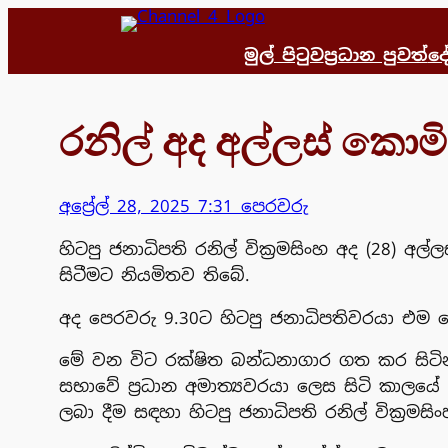
Skip
to
මුල් පිටුව
ප්‍රධාන පුවත්
දෙ
content
රනිල් අද අල්ලස් කොම
අප්‍රේල් 28, 2025 7:31 පෙරවරු
හිටපු ජනාධිපති රනිල් වික්‍රමසිංහ අද (28)
සිටීමට නියමිතව තිබේ.
අද පෙරවරු 9.30ට හිටපු ජනාධිපතිවරයා එම 
මේ වන විට රක්ෂිත බන්ධනාගාර ගත කර සිටින 
සභාවේ ප්‍රධාන අමාත්‍යවරයා ලෙස සිටි කාලයේ
ලබා දීම සඳහා හිටපු ජනාධිපති රනිල් වික්‍රම