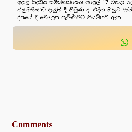
අදාළ සිද්ධිය සම්බන්ධයෙන් අප්‍රේල් 17 වනද
වික්‍රමසිංහට දැනුම් දී තිබුණ ද, එදින ඔහුට 
දිනයේ දී මෙලෙස පැමිණීමට නියමිතව ඇත.
Comments