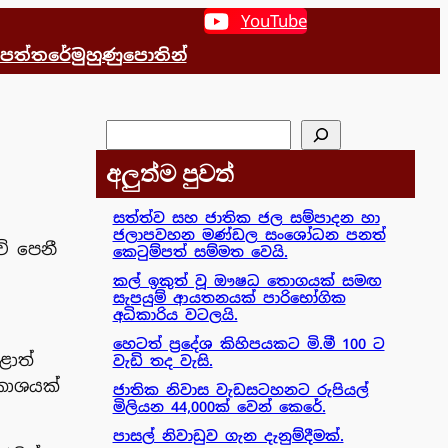
YouTube
 පත්තරේ
මුහුණුපොතින්
සෙවීම
අලුත්ම පුවත්
සත්ත්ව සහ ජාතික ජල සම්පාදන හා
ජලාපවහන මණ්ඩල සංශෝධන පනත්
ේ පෙනී
කෙටුම්පත් සම්මත වෙයි.
කල් ඉකුත් වූ ඖෂධ තොගයක් සමඟ
සැපයුම් ආයතනයක් පාරිභෝගික
අධිකාරිය වටලයි.
හෙටත් ප්‍රදේශ කිහිපයකට මි.මී 100 ට
ළාත්
වැඩි තද වැසි.
රකාශයක්
ජාතික නිවාස වැඩසටහනට රුපියල්
මිලියන 44,000ක් වෙන් කෙරේ.
පාසල් නිවාඩුව ගැන දැනුම්දීමක්.