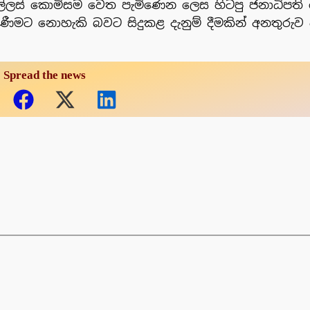
ා අල්ලස් කොමිසම වෙත පැමිණෙන ලෙස හිටපු ජනාධිපති 
පැමිණීමට නොහැකි බවට සිදුකළ දැනුම් දීමකින් අනතුරුව
Spread the news