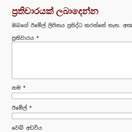
ප්‍රතිචාරයක් ලබාදෙන්න
ඔබගේ ඊමේල් ලිපිනය ප්‍රසිද්ධ කරන්නේ නැත.
අත්
ප්‍රතිචාරය
*
නම
*
ඊමේල්
*
වෙබ් අඩවිය