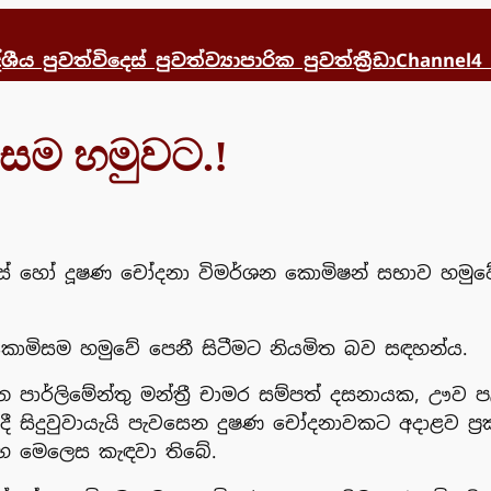
්ශීය පුවත්
විදෙස් පුවත්
ව්‍යාපාරික පුවත්
ක්‍රීඩා
Channel4
ිසම හමුවට.!
 අල්ලස් හෝ දූෂණ චෝදනා විමර්ශන කොමිෂන් සභාව හමුව
කොමිසම හමුවේ පෙනී සිටීමට නියමිත බව සඳහන්ය.
පාර්ලිමේන්තු මන්ත්‍රී චාමර සම්පත් දසනායක, ඌව ප
 දී සිදුවුවායැයි පැවසෙන දුෂණ චෝදනාවකට අදාළව ප්‍
සිංහ මෙලෙස කැඳවා තිබේ.