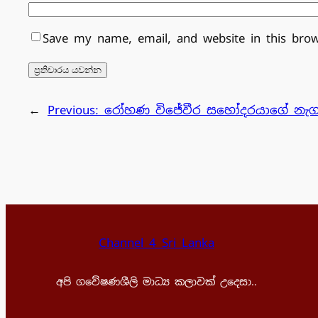
Save my name, email, and website in this bro
←
Previous:
රෝහණ විජේවීර සහෝදරයාගේ නැගණිය
Channel 4 Sri Lanka
අපි ගවේෂණශීලි මාධ්‍ය කලාවක් උදෙසා..