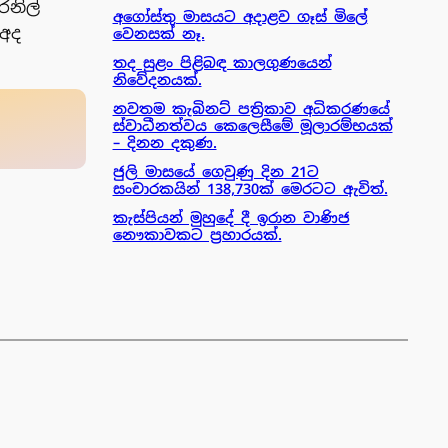
රනිල්
අගෝස්තු මාසයට අදාළව ගෑස් මිලේ
 අද
වෙනසක් නෑ.
තද සුළං පිළිබඳ කාලගුණයෙන්
නිවේදනයක්.
නවතම කැබිනට් පත්‍රිකාව අධිකරණයේ
ස්වාධීනත්වය කෙලෙසීමේ මූලාරම්භයක්
– දිනන දකුණ.
ජුලි මාසයේ ගෙවුණු දින 21ට
සංචාරකයින් 138,730ක් මෙරටට ඇවිත්.
කැස්පියන් මුහුදේ දී ඉරාන වාණිජ
නෞකාවකට ප්‍රහාරයක්.