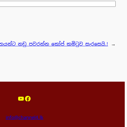
ෂිතයන්ට නඩු පවරන්න කෝප් කමිටුව සැරසෙයි.!
→
YouTube
Facebook
info@channel4.lk