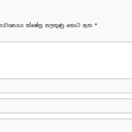
‍යාවශ්‍යයය ක්ෂේත්‍ර සලකුණු කොට ඇත
*