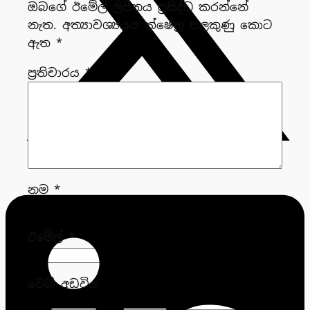
ඔබගේ ඊමේල් ලිපිනය ප්‍රසිද්ධ කරන්නේ
නැත.
අත්‍යාවශ්‍යයය ක්ෂේත්‍ර සලකුණු කොට
ඇත
*
ප්‍රතිචාරය
*
නම
*
ඊමේල්
*
වෙබ් අඩවිය