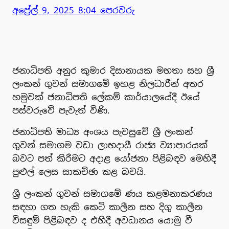
අප්‍රේල් 9, 2025 8:04 පෙරවරු
ජනාධිපති අනුර කුමාර දිසානායක මහතා සහ ශ්‍රී
ලංකන් ගුවන් සමාගමේ ඉහළ නිලධාරීන් අතර
හමුවක් ජනාධිපති ලේකම් කාර්යාලයේදී ඊයේ
පස්වරුවේ පැවැත් විණි.
ජනාධිපති මාධ්‍ය අංශය පැවසුවේ ශ්‍රී ලංකන්
ගුවන් සමාගම වඩා ලාභදායී රාජ්‍ය ව්‍යාපාරයක්
බවට පත් කිරීමට අදාළ යෝජනා පිළිබඳව මෙහිදී
පුළුල් ලෙස සාකච්ඡා කළ බවයි.
ශ්‍රී ලංකන් ගුවන් සමාගමේ ණය කළමනාකරණය
සඳහා ගත හැකි කෙටි කාලීන සහ දිගු කාලීන
විසඳුම් පිළිබඳව ද එහිදී අවධානය යොමු වී