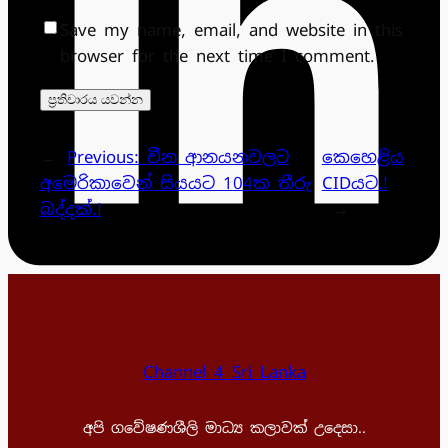
Save my name, email, and website in this
browser for the next time I comment.
←
Previous:
චීන ආනයනවලට
කෙහෙළිය
අමෙරිකාවෙන් සියයට 104ක තීරු
CIDයට.!
බද්දක්.!
→
Channel 4 Sri Lanka
අපි ගවේෂණශීලි මාධ්‍ය කලාවක් උදෙසා..