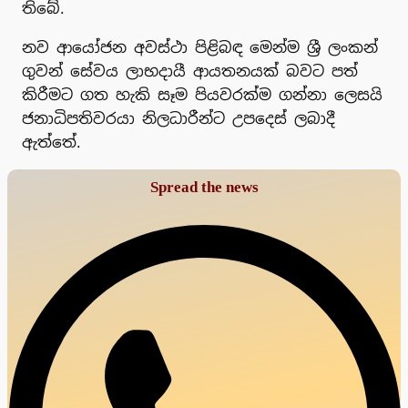
තිබේ.
නව ආයෝජන අවස්ථා පිළිබඳ මෙන්ම ශ්‍රී ලංකන්
ගුවන් සේවය ලාභදායී ආයතනයක් බවට පත්
කිරීමට ගත හැකි සෑම පියවරක්ම ගන්නා ලෙසයි
ජනාධිපතිවරයා නිලධාරීන්ට උපදෙස් ලබාදී
ඇත්තේ.
Spread the news