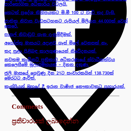
පාරිභෝගික අධිකාරිය වටලයි.
හෙටත් ප්‍රදේශ කිහිපයකට මි.මී 100 ට වැඩි තද වැසි.
ජාතික නිවාස වැඩසටහනට රුපියල් මිලියන 44,000ක් වෙන්
කෙරේ.
පාසල් නිවාඩුව ගැන දැනුම්දීමක්.
අගෝස්තු මාසයට අදාළව ගෑස් මිලේ වෙනසක් නෑ.
තද සුළං පිළිබඳ කාලගුණයෙන් නිවේදනයක්.
නවතම කැබිනට් පත්‍රිකාව අධිකරණයේ ස්වාධීනත්වය
කෙලෙසීමේ මූලාරම්භයක් – දිනන දකුණ.
ජුලි මාසයේ ගෙවුණු දින 21ට සංචාරකයින් 138,730ක්
මෙරටට ඇවිත්.
කැස්පියන් මුහුදේ දී ඉරාන වාණිජ නෞකාවකට ප්‍රහාරයක්.
Comments
ප්‍රතිචාරයක් ලබාදෙන්න