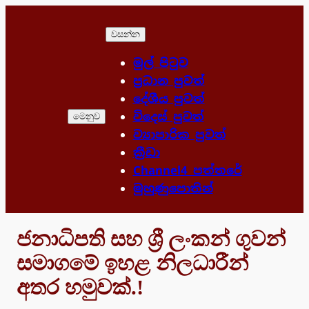
Skip
to
වසන්න
content
මුල් පිටුව
ප්‍රධාන පුවත්
දේශීය පුවත්
විදෙස් පුවත්
මෙනුව
ව්‍යාපාරික පුවත්
ක්‍රීඩා
Channel4 පත්තරේ
මුහුණුපොතින්
ජනාධිපති සහ ශ්‍රී ලංකන් ගුවන්
සමාගමේ ඉහළ නිලධාරීන්
අතර හමුවක්.!