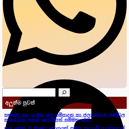
සෙවීම
අලුත්ම පුවත්
සත්ත්ව සහ ජාතික ජල සම්පාදන හා ජලාපවහන මණ්ඩල
සංශෝධන පනත් කෙටුම්පත් සම්මත වෙයි.
කල් ඉකුත් වූ ඖෂධ තොගයක් සමඟ සැපයුම් ආයතනයක්