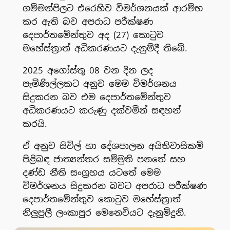
ගම්මන්පිලට එරෙහිව විමර්ශනයක් ආරම්භ
කර ඇති බව අපරාධ පරීක්ෂණ
දෙපාර්තමේන්තුව අද (27) කොටුව
මහේස්ත්‍රාත් අධිකරණයට දැනුම්දී තිබේ.
2025 අගෝස්තු 08 වන දින ලද
පැමිණිල්ලකට අනුව මෙම විමර්ශනය
සිදුකරන බව එම දෙපාර්තමේන්තුව
අධිකරණයට කරුණු දක්වමින් සඳහන්
කරයි.
ඒ අනුව සිවිල් හා දේශපාලන අයිතිවාසිකම්
පිළිබඳ ජාත්‍යන්තර සම්මුති පනතේ සහ
දණ්ඩ නීති සංග්‍රහය යටතේ මෙම
විමර්ශනය සිදුකරන බවට අපරාධ පරීක්ෂණ
දෙපාර්තමේන්තුව කොටුව මහේස්ත්‍රාත්
නිලුපුලී ලංකාපුර මෙනෙවියට දැනුම්දුනි.