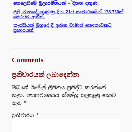
කෙලෙසීමේ මූලාරම්භයක් – දිනන දකුණ.
ජුලි මාසයේ ගෙවුණු දින 21ට සංචාරකයින් 138,730ක්
මෙරටට ඇවිත්.
කැස්පියන් මුහුදේ දී ඉරාන වාණිජ නෞකාවකට
ප්‍රහාරයක්.
Comments
ප්‍රතිචාරයක් ලබාදෙන්න
ඔබගේ ඊමේල් ලිපිනය ප්‍රසිද්ධ කරන්නේ
නැත.
අත්‍යාවශ්‍යයය ක්ෂේත්‍ර සලකුණු කොට
ඇත
*
ප්‍රතිචාරය
*