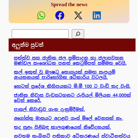
Spread the news
සෙවීම
අලුත්ම පුවත්
සත්ත්ව සහ ජාතික ජල සම්පාදන හා ජලාපවහන
මණ්ඩල සංශෝධන පනත් කෙටුම්පත් සම්මත වෙයි.
කල් ඉකුත් වූ ඖෂධ තොගයක් සමඟ සැපයුම්
ආයතනයක් පාරිභෝගික අධිකාරිය වටලයි.
හෙටත් ප්‍රදේශ කිහිපයකට මි.මී 100 ට වැඩි තද වැසි.
ජාතික නිවාස වැඩසටහනට රුපියල් මිලියන 44,000ක්
වෙන් කෙරේ.
පාසල් නිවාඩුව ගැන දැනුම්දීමක්.
අගෝස්තු මාසයට අදාළව ගෑස් මිලේ වෙනසක් නෑ.
තද සුළං පිළිබඳ කාලගුණයෙන් නිවේදනයක්.
නවතම කැබිනට් පත්‍රිකාව අධිකරණයේ ස්වාධීනත්වය