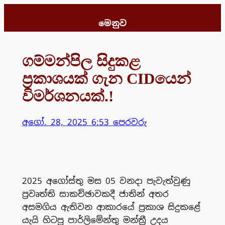
Skip
to
මෙනුව
content
ගම්මන්පිල සිදුකළ
ප්‍රකාශයක් ගැන CIDයෙන්
විමර්ශනයක්.!
අගෝ. 28, 2025 6:53 පෙරවරු
2025 අගෝස්තු මස 05 වනදා පැවැත්වුණු
ප්‍රවෘත්ති සාකච්ඡාවකදී ජාතින් අතර
අසමගිය ඇතිවන ආකාරයේ ප්‍රකාශ සිදුකළේ
යැයි හිටපු පාර්ලිමේන්තු මන්ත්‍රී උදය