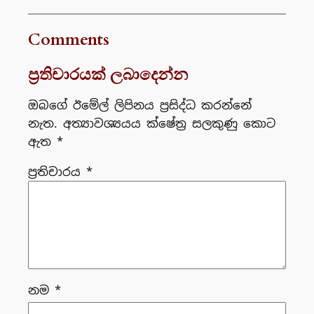
Comments
ප්‍රතිචාරයක් ලබාදෙන්න
ඔබගේ ඊමේල් ලිපිනය ප්‍රසිද්ධ කරන්නේ
නැත.
අත්‍යාවශ්‍යයය ක්ෂේත්‍ර සලකුණු කොට
ඇත
*
ප්‍රතිචාරය
*
නම
*