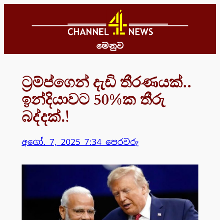
Skip
to
content
මෙනුව
ට්‍රම්ප්ගෙන් දැඩි තීරණයක්..
ඉන්දියාවට 50%ක තීරු
බද්දක්.!
අගෝ. 7, 2025 7:34 පෙරවරු