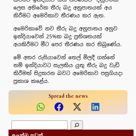
ලෙස අතිරේක තීරු බදු අනුපාතයක් අය
කිරීමට අමෙරිකාව තීරණය කර ඇත.
අමෙරිකාවේ නව තීරු බදු අනුපාතය අනුව
ඉන්දියාවෙන් 25%ක බදු ප්‍රතිශතයක්
අයකිරීමට මීට පෙර තීරණය කර තිබුණේය.
මේ අතර රුසියාවෙන් තෙල් මිලදී ගන්නේ
නම් ඉන්දියාවට සැලකිය යුතු තීරු බදු වැඩි
කිරීමක් සිදුකරන බවට අමෙරිකාව පසුගියදා
ප්‍රකාශ කළේය.
Spread the news
සෙවීම
අලුත්ම පුවත්