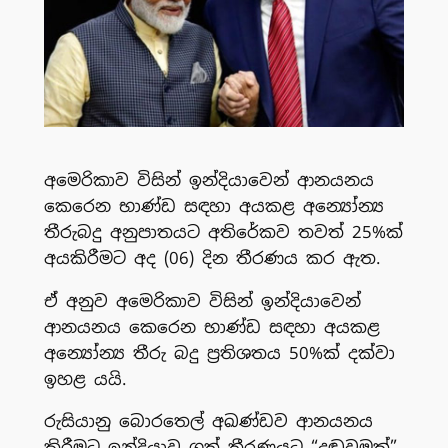
අමෙරිකාව විසින් ඉන්දියාවෙන් ආනයනය
කෙරෙන භාණ්ඩ සඳහා අයකළ අන්‍යෝන්‍ය
තීරුබදු අනුපාතයට අතිරේකව තවත් 25%ක්
අයකිරීමට අද (06) දින තීරණය කර ඇත.
ඒ අනුව අමෙරිකාව විසින් ඉන්දියාවෙන්
ආනයනය කෙරෙන භාණ්ඩ සඳහා අයකළ
අන්‍යෝන්‍ය තීරු බදු ප්‍රතිශතය 50%ක් දක්වා
ඉහළ යයි.
රුසියානු බොරතෙල් අඛණ්ඩව ආනයනය
කිරීමට ඉන්දියාව ගත් තීරණයට “දඬුවමක්”