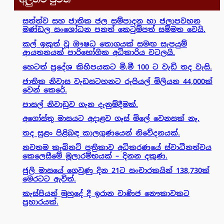
සත්ත්ව සහ ජාතික ජල සම්පාදන හා ජලාපවහන
මණ්ඩල සංශෝධන පනත් කෙටුම්පත් සම්මත වෙයි.
කල් ඉකුත් වූ ඖෂධ තොගයක් සමඟ සැපයුම්
ආයතනයක් පාරිභෝගික අධිකාරිය වටලයි.
හෙටත් ප්‍රදේශ කිහිපයකට මි.මී 100 ට වැඩි තද වැසි.
ජාතික නිවාස වැඩසටහනට රුපියල් මිලියන 44,000ක්
වෙන් කෙරේ.
පාසල් නිවාඩුව ගැන දැනුම්දීමක්.
අගෝස්තු මාසයට අදාළව ගෑස් මිලේ වෙනසක් නෑ.
තද සුළං පිළිබඳ කාලගුණයෙන් නිවේදනයක්.
නවතම කැබිනට් පත්‍රිකාව අධිකරණයේ ස්වාධීනත්වය
කෙලෙසීමේ මූලාරම්භයක් – දිනන දකුණ.
ජුලි මාසයේ ගෙවුණු දින 21ට සංචාරකයින් 138,730ක්
මෙරටට ඇවිත්.
කැස්පියන් මුහුදේ දී ඉරාන වාණිජ නෞකාවකට
ප්‍රහාරයක්.