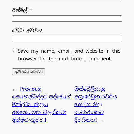
ඊමේල්
*
වෙබ් අඩවිය
Save my name, email, and website in this
browser for the next time I comment.
←
Previous:
ඔස්ට්‍රේලියානු
කෙහෙල්බද්දර පද්මේගේ
අග්‍රාණ්ඩුකාරවරිය
මත්ද්‍රව්‍ය ජාලය
තෙදින නිල
මෙහෙයවන වලස්කටා
සංචාරයකට
අත්අඩංගුවට.!
දිවයිනට.!
→