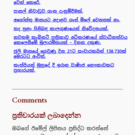
වෙන් කෙරේ.
පාසල් නිවාඩුව ගැන දැනුම්දීමක්.
අගෝස්තු මාසයට අදාළව ගෑස් මිලේ වෙනසක් නෑ.
තද සුළං පිළිබඳ කාලගුණයෙන් නිවේදනයක්.
නවතම කැබිනට් පත්‍රිකාව අධිකරණයේ ස්වාධීනත්වය
කෙලෙසීමේ මූලාරම්භයක් – දිනන දකුණ.
ජුලි මාසයේ ගෙවුණු දින 21ට සංචාරකයින් 138,730ක්
මෙරටට ඇවිත්.
කැස්පියන් මුහුදේ දී ඉරාන වාණිජ නෞකාවකට
ප්‍රහාරයක්.
Comments
ප්‍රතිචාරයක් ලබාදෙන්න
ඔබගේ ඊමේල් ලිපිනය ප්‍රසිද්ධ කරන්නේ