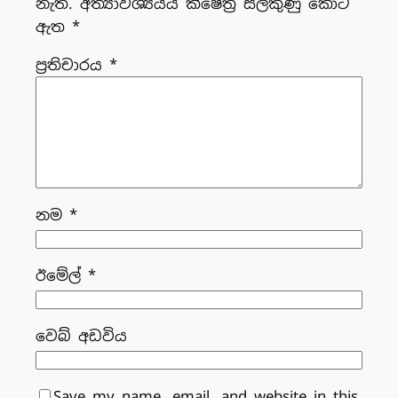
නැත.
අත්‍යාවශ්‍යයය ක්ෂේත්‍ර සලකුණු කොට
ඇත
*
ප්‍රතිචාරය
*
නම
*
ඊමේල්
*
වෙබ් අඩවිය
Save my name, email, and website in this