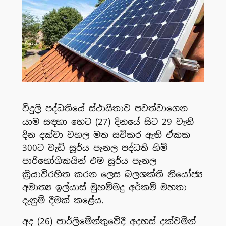
විදුලි පද්ධතියේ ස්ථායිතාව පවත්වාගෙන
යාම සඳහා හෙට (27) දිනයේ සිට 29 වැනි
දින දක්වා වහල මත සවිකර ඇති ඒකක
300ට වැඩි සූර්ය පැනල පද්ධති හිමි
පාරිභෝගිකයින් එම සූර්ය පැනල
ක්‍රියාවිරහිත කරන ලෙස බලශක්ති නියෝජ්‍ය
අමාත්‍ය ඉල්යාස් මුහම්මදු අර්කම් මහතා
දැනුම් දීමක් කළේය.
අද (26) පාර්ලිමේන්තුවේදී අදහස් දක්වමින්