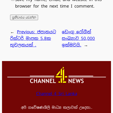
browser for the next time I comment.
←
Previous:
ජපානයට
ඩෙංගු රෝගීන්
රික්ටර් මාපක 5.8ක
සංඛ්‍යාව 50,000
භූචලනයක් .
ඉක්මවයි.
→
Channel 4 Sri Lanka
අපි ගවේෂණශීලි මාධ්‍ය කලාවක් උදෙසා..