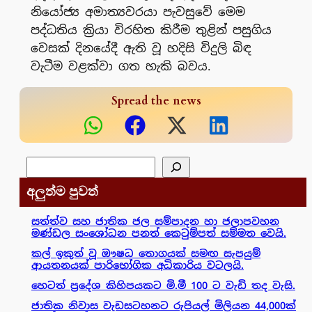
නියෝජ්‍ය අමාත්‍යවරයා පැවසුවේ මෙම
පද්ධතිය ක්‍රියා විරහිත කිරීම තුළින් පසුගිය
වෙසක් දිනයේදී ඇති වූ හදිසි විදුලි බිඳ
වැටීම වළක්වා ගත හැකි බවය.
Spread the news
සෙවීම
අලුත්ම පුවත්
සත්ත්ව සහ ජාතික ජල සම්පාදන හා ජලාපවහන
මණ්ඩල සංශෝධන පනත් කෙටුම්පත් සම්මත වෙයි.
කල් ඉකුත් වූ ඖෂධ තොගයක් සමඟ සැපයුම්
ආයතනයක් පාරිභෝගික අධිකාරිය වටලයි.
හෙටත් ප්‍රදේශ කිහිපයකට මි.මී 100 ට වැඩි තද වැසි.
ජාතික නිවාස වැඩසටහනට රුපියල් මිලියන 44,000ක්