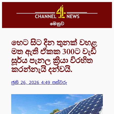
Skip
to
content
මෙනුව
හෙට සිට දින තුනක් වහළ
මත ඇති ඒකක 300ට වැඩි
සූර්ය පැනල ක්‍රියා විරහිත
කරන්නැයි දන්වයි.
ජුනි 26, 2026 4:49 පස්වරු