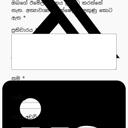
ඔබගේ ඊමේල් ලිපිනය ප්‍රසිද්ධ කරන්නේ
නැත.
අත්‍යාවශ්‍යයය ක්ෂේත්‍ර සලකුණු කොට
ඇත
*
ප්‍රතිචාරය
*
නම
*
ඊමේල්
*
වෙබ් අඩවිය