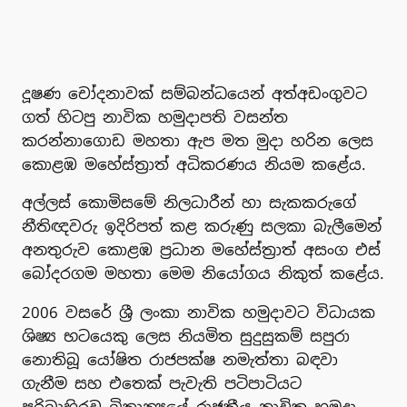
දූෂණ චෝදනාවක් සම්බන්ධයෙන් අත්අඩංගුවට
ගත් හිටපු නාවික හමුදාපති වසන්ත
කරන්නාගොඩ මහතා ඇප මත මුදා හරින ලෙස
කොළඹ මහේස්ත්‍රාත් අධිකරණය නියම කළේය.
අල්ලස් කොමිසමේ නිලධාරීන් හා සැකකරුගේ
නීතිඥවරු ඉදිරිපත් කළ කරුණු සලකා බැලීමෙන්
අනතුරුව කොළඹ ප්‍රධාන මහේස්ත්‍රාත් අසංග එස්
බෝදරගම මහතා මෙම නියෝගය නිකුත් කළේය.
2006 වසරේ ශ්‍රී ලංකා නාවික හමුදාවට විධායක
ශිෂ්‍ය භටයෙකු ලෙස නියමිත සුදුසුකම් සපුරා
නොතිබූ යෝෂිත රාජපක්ෂ නමැත්තා බඳවා
ගැනීම සහ එතෙක් පැවැති පටිපාටියට