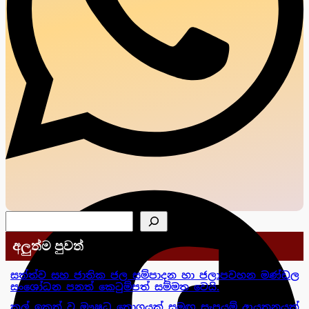
සෙවීම
අලුත්ම පුවත්
සත්ත්ව සහ ජාතික ජල සම්පාදන හා ජලාපවහන මණ්ඩල
සංශෝධන පනත් කෙටුම්පත් සම්මත වෙයි.
කල් ඉකුත් වූ ඖෂධ තොගයක් සමඟ සැපයුම් ආයතනයක්