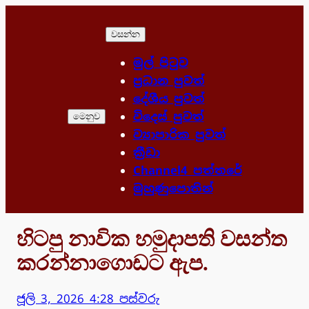
Skip
to
වසන්න
content
මුල් පිටුව
ප්‍රධාන පුවත්
දේශීය පුවත්
විදෙස් පුවත්
මෙනුව
ව්‍යාපාරික පුවත්
ක්‍රීඩා
Channel4 පත්තරේ
මුහුණුපොතින්
හිටපු නාවික හමුදාපති වසන්ත
කරන්නාගොඩට ඇප.
ජූලි 3, 2026 4:28 පස්වරු