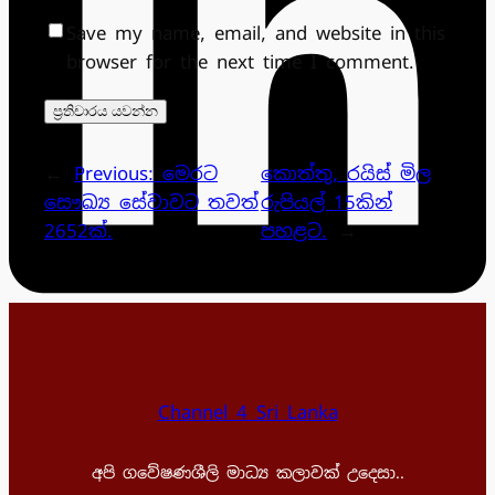
Save my name, email, and website in this
browser for the next time I comment.
←
Previous:
මෙරට
කොත්තු, රයිස් මිල
සෞඛ්‍ය සේවාවට තවත්
රුපියල් 15කින්
2652ක්.
පහළට.
→
Channel 4 Sri Lanka
අපි ගවේෂණශීලි මාධ්‍ය කලාවක් උදෙසා..