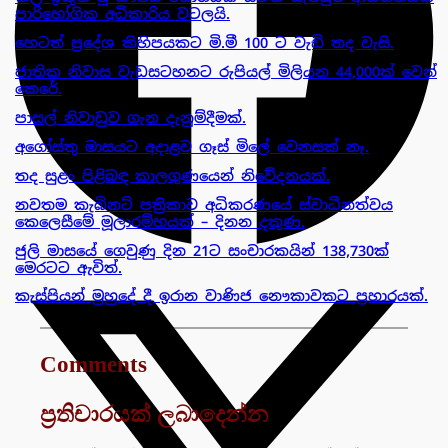
පාරිභෝගික අධිකාරිය වටලයි.
හෙටත් ප්‍රදේශ කිහිපයකට මි.මී 100 ට වැඩි තද වැසි.
ජාතික නිවාස වැඩසටහනට රුපියල් මිලියන 44,000ක් වෙන්
කෙරේ.
පාසල් නිවාඩුව ගැන දැනුම්දීමක්.
අගෝස්තු මාසයට අදාළව ගෑස් මිලේ වෙනසක් නෑ.
තද සුළං පිළිබඳ කාලගුණයෙන් නිවේදනයක්.
නවතම කැබිනට් පත්‍රිකාව අධිකරණයේ ස්වාධීනත්වය
කෙලෙසීමේ මූලාරම්භයක් – දිනන දකුණ.
ජුලි මාසයේ ගෙවුණු දින 21ට සංචාරකයින් 138,730ක්
මෙරටට ඇවිත්.
කැස්පියන් මුහුදේ දී ඉරාන වාණිජ නෞකාවකට ප්‍රහාරයක්.
Comments
ප්‍රතිචාරයක් ලබාදෙන්න