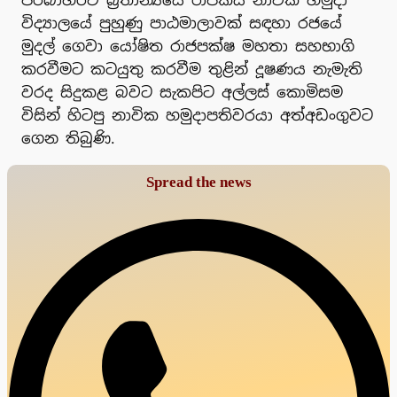
පරිබාහිරව බ්‍රිතාන්‍යයේ රාජකීය නාවික හමුදා
විද්‍යාලයේ පුහුණු පාඨමාලාවක් සඳහා රජයේ
මුදල් ගෙවා යෝෂිත රාජපක්ෂ මහතා සහභාගි
කරවීමට කටයුතු කරවීම තුළින් දූෂණය නැමැති
වරද සිදුකළ බවට සැකපිට අල්ලස් කොමිසම
විසින් හිටපු නාවික හමුදාපතිවරයා අත්අඩංගුවට
ගෙන තිබුණි.
Spread the news